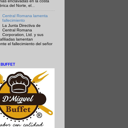
nias enclavadas en la costa
ica del Norte, el...
Central Romana lamenta
fallecimiento
La Junta Directiva de
Central Romana
Corporation, Ltd. y sus
afiliadas lamentan
te el fallecimiento del señor
L BUFFET