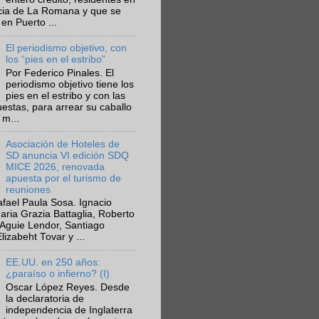
ncia de La Romana y que se
en Puerto ...
El periodismo objetivo, con
los “pies en el estribo”
Por Federico Pinales. El
periodismo objetivo tiene los
pies en el estribo y con las
estas, para arrear su caballo
 m...
Asociación de Hoteles de
SD anuncia VI edición SDQ
MICE 2026, renovada
apuesta por el turismo de
reuniones
fael Paula Sosa. Ignacio
aria Grazia Battaglia, Roberto
Aguie Lendor, Santiago
lizabeht Tovar y ...
EE.UU. en 250 años:
¿paraíso o infierno? (I)
Oscar López Reyes. Desde
la declaratoria de
independencia de Inglaterra