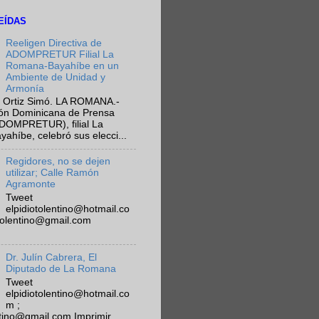
EÍDAS
Reeligen Directiva de
ADOMPRETUR Filial La
Romana-Bayahíbe en un
Ambiente de Unidad y
Armonía
 Ortiz Simó. LA ROMANA.-
ión Dominicana de Prensa
ADOMPRETUR), filial La
híbe, celebró sus elecci...
Regidores, no se dejen
utilizar; Calle Ramón
Agramonte
Tweet
elpidiotolentino@hotmail.co
otolentino@gmail.com
Dr. Julín Cabrera, El
Diputado de La Romana
Tweet
elpidiotolentino@hotmail.co
m ;
ntino@gmail.com Imprimir