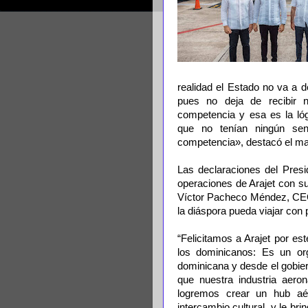
realidad el Estado no va a d
pues no deja de recibir 
competencia y esa es la ló
que no tenían ningún sent
competencia», destacó el ma
Las declaraciones del Presid
operaciones de Arajet con s
Víctor Pacheco Méndez, CEO 
la diáspora pueda viajar con 
“Felicitamos a Arajet por es
los dominicanos: Es un or
dominicana y desde el gobie
que nuestra industria aero
logremos crear un hub aé
intercambio cultural, y le br