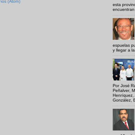
rios (Atom)
esta provi
encuentran 
espuelas pu
y llegar a la
Por José Ra
Peñalver, M
Henríquez, 
González, E