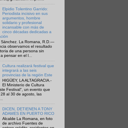
Elpidio Tolentino Garrido:
Periodista incisivo en sus
argumentos, hombre
solidario y profesional
incansable con más de
cinco décadas dedicadas a
ación
 Sánchez. La Romana, R.D.—
ncia observamos el resultado
ctoria de una persona sin
a pensar en el l...
Cultura realizará festival que
integrará a las seis
provincias de la región Este
HIGÜEY, LA ALTAGRACIA.-
El Ministerio de Cultura
Este Festival“, un evento que
 28 al 30 de agosto, las
..
DICEN, DETIENEN A TONY
ADAMES EN PUERTO RICO
Alcalde La Romana, en foto
de archivo Fuentes de
entero crédito, residentes en