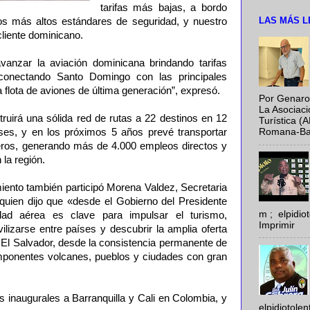
tarifas más bajas, a bordo
LAS MÁS L
s más altos estándares de seguridad, y nuestro
 cliente dominicano.
vanzar la aviación dominicana brindando tarifas
 conectando Santo Domingo con las principales
flota de aviones de última generación”, expresó.
Por Genaro
La Asociac
ruirá una sólida red de rutas a 22 destinos en 12
Turística (
es, y en los próximos 5 años prevé transportar
Romana-Baya
eros, generando más de 4.000 empleos directos y
 la región.
miento también participó Morena Valdez, Secretaria
quien dijo que «desde el Gobierno del Presidente
m ; elpidi
dad aérea es clave para impulsar el turismo,
Imprimir
vilizarse entre países y descubrir la amplia oferta
ty El Salvador, desde la consistencia permanente de
imponentes volcanes, pueblos y ciudades con gran
os inaugurales a Barranquilla y Cali en Colombia, y
elpidiotole