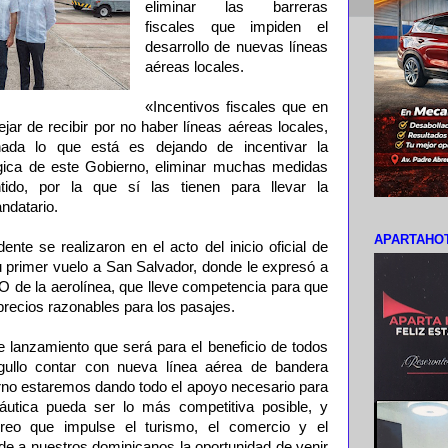
eliminar las barreras
fiscales que impiden el
desarrollo de nuevas líneas
aéreas locales.
«Incentivos fiscales que en
ejar de recibir por no haber líneas aéreas locales,
nada lo que está es dejando de incentivar la
gica de este Gobierno, eliminar muchas medidas
ido, por la que sí las tienen para llevar la
ndatario.
APARTAHOT
ente se realizaron en el acto del inicio oficial de
u primer vuelo a San Salvador, donde le expresó a
de la aerolínea, que lleve competencia para que
precios razonables para los pasajes.
te lanzamiento que será para el beneficio de todos
gullo contar con nueva línea aérea de bandera
rno estaremos dando todo el apoyo necesario para
náutica pueda ser lo más competitiva posible, y
reo que impulse el turismo, el comercio y el
inde a nuestros dominicanos la oportunidad de venir