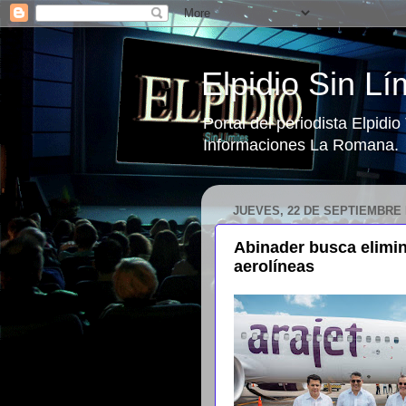
Elpidio Sin Lí
Portal del periodista Elpidi
Informaciones La Romana.
JUEVES, 22 DE SEPTIEMBRE 
Abinader busca elimin
aerolíneas