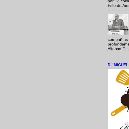
por 13 colo
Este de Amér
compañías 
profundamen
Alfonso F...
D ´ MIGUE