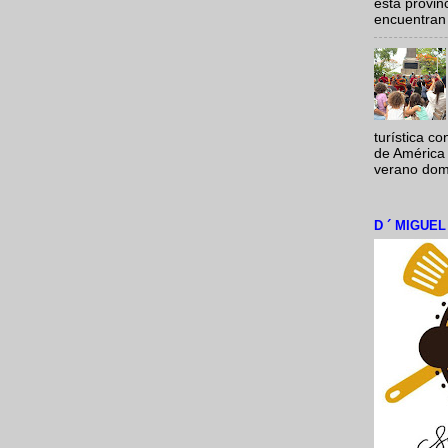
esta provi
encuentran 
turística c
de América 
verano domi
D ´ MIGUE