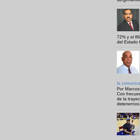
72% y el 8
del Estado 
la comunic
Por Marcos
Con frecue
de la traye
detenernos 