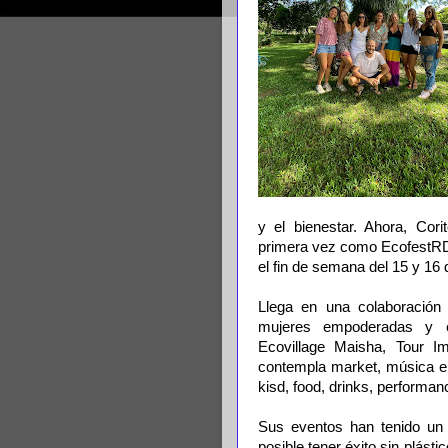
y el bienestar. Ahora, Cor
primera vez como EcofestRD,
el fin de semana del 15 y 1
Llega en una colaboración
mujeres empoderadas y e
Ecovillage Maisha, Tour I
contempla market, música en 
kisd, food, drinks, performa
Sus eventos han tenido un
posible tener éxito sin plást