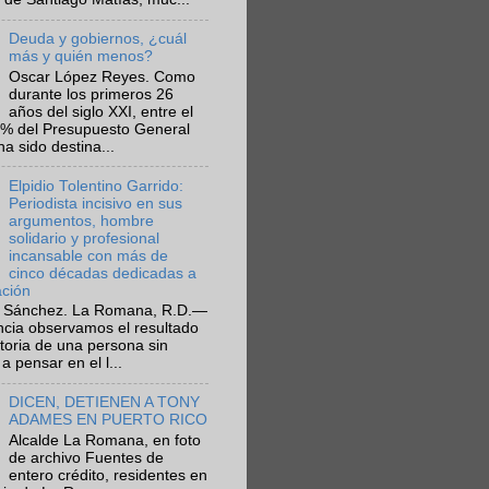
Deuda y gobiernos, ¿cuál
más y quién menos?
Oscar López Reyes. Como
durante los primeros 26
años del siglo XXI, entre el
6% del Presupuesto General
ha sido destina...
Elpidio Tolentino Garrido:
Periodista incisivo en sus
argumentos, hombre
solidario y profesional
incansable con más de
cinco décadas dedicadas a
ación
 Sánchez. La Romana, R.D.—
ncia observamos el resultado
ctoria de una persona sin
a pensar en el l...
DICEN, DETIENEN A TONY
ADAMES EN PUERTO RICO
Alcalde La Romana, en foto
de archivo Fuentes de
entero crédito, residentes en