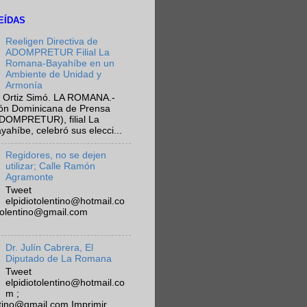
EÍDAS
Reeligen Directiva de
ADOMPRETUR Filial La
Romana-Bayahíbe en un
Ambiente de Unidad y
Armonía
 Ortiz Simó. LA ROMANA.-
ión Dominicana de Prensa
ADOMPRETUR), filial La
híbe, celebró sus elecci...
Regidores, no se dejen
utilizar; Calle Ramón
Agramonte
Tweet
elpidiotolentino@hotmail.co
otolentino@gmail.com
Dr. Julín Cabrera, El
Diputado de La Romana
Tweet
elpidiotolentino@hotmail.co
m ;
ntino@gmail.com Imprimir