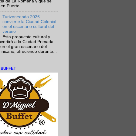
ncia de La Romana y que se
en Puerto ...
Turizoneando 2026
convierte la Ciudad Colonial
en el escenario cultural del
verano
Esta propuesta cultural y
onvertirá a la Ciudad Primada
en el gran escenario del
nicano, ofreciendo durante...
L BUFFET