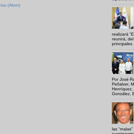
rios (Atom)
realizará “
reunirá, del
principales .
Por José Ra
Peñalver, M
Henríquez, 
González, E
las “malas”
surgimiento