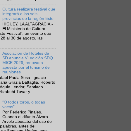
Cultura realizará festival que
integrará a las seis
provincias de la región Este
HIGÜEY, LA ALTAGRACIA.-
El Ministerio de Cultura
Este Festival“, un evento que
 28 al 30 de agosto, las
..
Asociación de Hoteles de
SD anuncia VI edición SDQ
MICE 2026, renovada
apuesta por el turismo de
reuniones
fael Paula Sosa. Ignacio
aria Grazia Battaglia, Roberto
Aguie Lendor, Santiago
lizabeht Tovar y ...
“O todos toros, o todas
vacas”
Por Federico Pinales.
Cuando el difunto Álvaro
Arvelo abusaba del uso de
 palabras, antes del
 de Santiago Matías, muc...