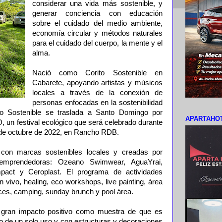
considerar una vida más sostenible, y
generar conciencia con educación
sobre el cuidado del medio ambiente,
economía circular y métodos naturales
para el cuidado del cuerpo, la mente y el
alma.
Nació como Corito Sostenible en
Cabarete, apoyando artistas y músicos
locales a través de la conexión de
personas enfocadas en la sostenibilidad
ito Sostenible se traslada a Santo Domingo por
APARTAHOT
 un festival ecológico que será celebrado durante
6 de octubre de 2022, en Rancho RDB.
 con marcas sostenibles locales y creadas por
mprendedoras: Ozeano Swimwear, AguaYrai,
mpact y Ceroplast. El programa de actividades
vivo, healing, eco workshops, live painting, área
nces, camping, sunday brunch y pool área.
 gran impacto positivo como muestra de que es
ico de un solo uso y con estructuras y decoraciones