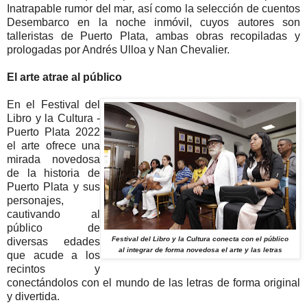
Inatrapable rumor del mar, así como la selección de cuentos
Desembarco en la noche inmóvil, cuyos autores son
talleristas de Puerto Plata, ambas obras recopiladas y
prologadas por Andrés Ulloa y Nan Chevalier.
El arte atrae al público
En el Festival del
Libro y la Cultura -
Puerto Plata 2022
el arte ofrece una
mirada novedosa
de la historia de
Puerto Plata y sus
personajes,
cautivando al
público de
Festival del Libro y la Cultura conecta con el público
diversas edades
al integrar de forma novedosa el arte y las letras
que acude a los
recintos y
conectándolos con el mundo de las letras de forma original
y divertida.