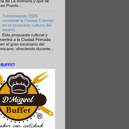
ncia de La Romana y que se
en Puerto ...
Turizoneando 2026
convierte la Ciudad Colonial
en el escenario cultural del
verano
Esta propuesta cultural y
onvertirá a la Ciudad Primada
en el gran escenario del
nicano, ofreciendo durante...
L BUFFET