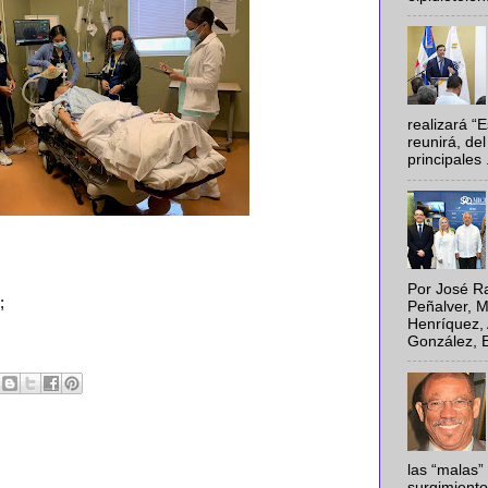
realizará “
reunirá, del
principales .
Por José Ra
;
Peñalver, M
Henríquez, 
González, E
las “malas”
surgimiento