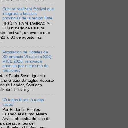
Cultura realizará festival que
integrará a las seis
provincias de la región Este
HIGÜEY, LA ALTAGRACIA.-
El Ministerio de Cultura
Este Festival“, un evento que
 28 al 30 de agosto, las
..
Asociación de Hoteles de
SD anuncia VI edición SDQ
MICE 2026, renovada
apuesta por el turismo de
reuniones
fael Paula Sosa. Ignacio
aria Grazia Battaglia, Roberto
Aguie Lendor, Santiago
lizabeht Tovar y ...
“O todos toros, o todas
vacas”
Por Federico Pinales.
Cuando el difunto Álvaro
Arvelo abusaba del uso de
 palabras, antes del
 de Santiago Matías, muc...