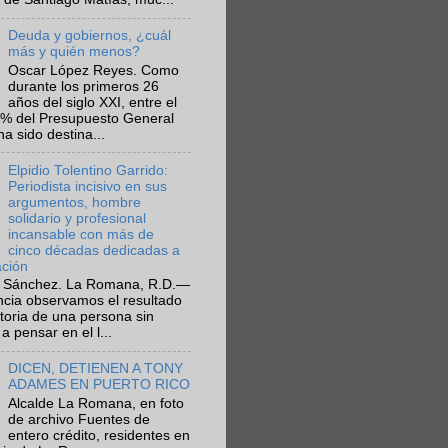
Deuda y gobiernos, ¿cuál
más y quién menos?
Oscar López Reyes. Como
durante los primeros 26
años del siglo XXI, entre el
6% del Presupuesto General
ha sido destina...
Elpidio Tolentino Garrido:
Periodista incisivo en sus
argumentos, hombre
solidario y profesional
incansable con más de
cinco décadas dedicadas a
ación
 Sánchez. La Romana, R.D.—
ncia observamos el resultado
ctoria de una persona sin
a pensar en el l...
DICEN, DETIENEN A TONY
ADAMES EN PUERTO RICO
Alcalde La Romana, en foto
de archivo Fuentes de
entero crédito, residentes en