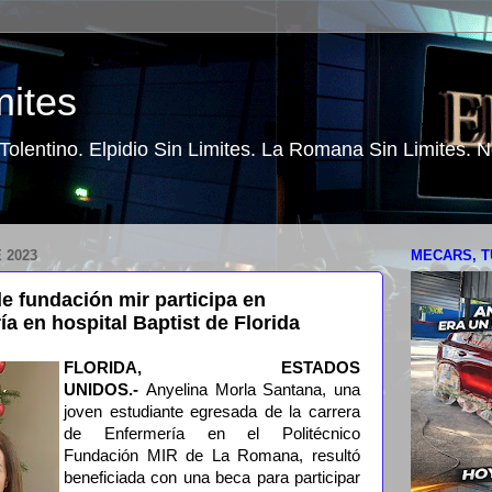
mites
o Tolentino. Elpidio Sin Limites. La Romana Sin Limites.
 2023
MECARS, T
e fundación mir participa en
a en hospital Baptist de Florida
FLORIDA, ESTADOS
UNIDOS.-
Anyelina Morla Santana, una
joven estudiante egresada de la carrera
de Enfermería en el Politécnico
Fundación MIR de La Romana, resultó
beneficiada con una beca para participar