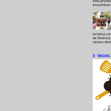
esta provi
encuentran 
turística c
de América 
verano domi
D ´ MIGUE