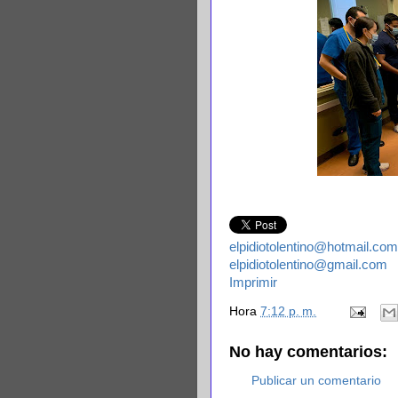
elpidiotolentino@hotmail.com
elpidiotolentino@gmail.com
Imprimir
Hora
7:12 p. m.
No hay comentarios:
Publicar un comentario