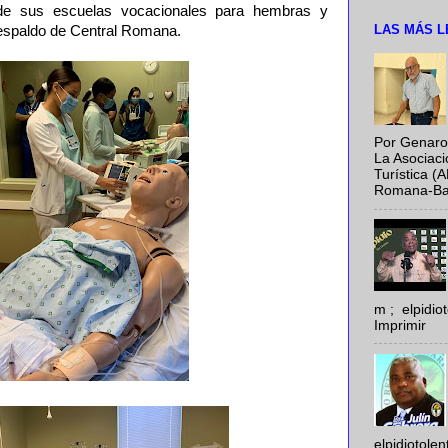
e sus escuelas vocacionales para hembras y
LAS MÁS L
respaldo de Central Romana.
Por Genaro
La Asociac
Turística (
Romana-Baya
m ; elpidi
Imprimir
elpidiotole