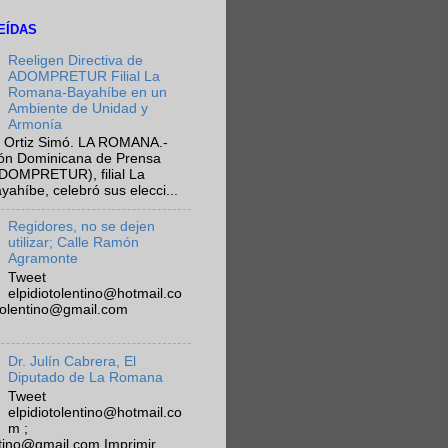
EÍDAS
Reeligen Directiva de
ADOMPRETUR Filial La
Romana-Bayahíbe en un
Ambiente de Unidad y
Armonía
 Ortiz Simó. LA ROMANA.-
ión Dominicana de Prensa
ADOMPRETUR), filial La
híbe, celebró sus elecci...
Regidores, no se dejen
utilizar; Calle Ramón
Agramonte
Tweet
elpidiotolentino@hotmail.co
otolentino@gmail.com
Dr. Julín Cabrera, El
Diputado de La Romana
Tweet
elpidiotolentino@hotmail.co
m ;
ntino@gmail.com Imprimir