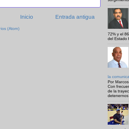
Inicio
Entrada antigua
rios (Atom)
72% y el 8
del Estado 
la comunic
Por Marcos
Con frecue
de la traye
detenernos 