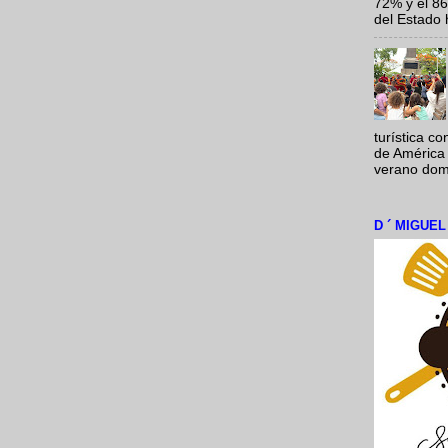
72% y el 8
del Estado 
turística c
de América 
verano domi
D ´ MIGUE