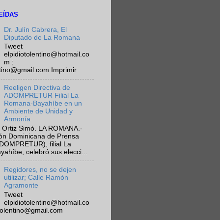
EÍDAS
Dr. Julín Cabrera, El
Diputado de La Romana
Tweet
elpidiotolentino@hotmail.co
m ;
ntino@gmail.com Imprimir
Reeligen Directiva de
ADOMPRETUR Filial La
Romana-Bayahíbe en un
Ambiente de Unidad y
Armonía
 Ortiz Simó. LA ROMANA.-
ión Dominicana de Prensa
ADOMPRETUR), filial La
híbe, celebró sus elecci...
Regidores, no se dejen
utilizar; Calle Ramón
Agramonte
Tweet
elpidiotolentino@hotmail.co
otolentino@gmail.com