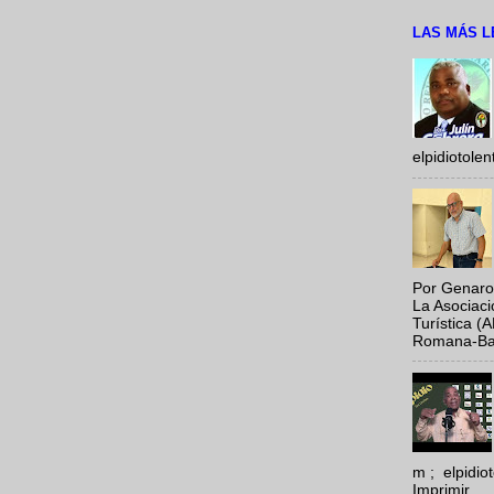
LAS MÁS L
elpidiotole
Por Genaro
La Asociac
Turística (
Romana-Baya
m ; elpidi
Imprimir