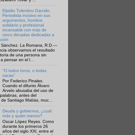
Elpidio Tolentino Garrido:
Periodista incisivo en sus
argumentos, hombre
solidario y profesional
incansable con más de
cinco décadas dedicadas a
ación
 Sánchez. La Romana, R.D.—
ncia observamos el resultado
ctoria de una persona sin
a pensar en el l...
“O todos toros, o todas
vacas”
Por Federico Pinales.
Cuando el difunto Álvaro
Arvelo abusaba del uso de
 palabras, antes del
 de Santiago Matías, muc...
Deuda y gobiernos, ¿cuál
más y quién menos?
Oscar López Reyes. Como
durante los primeros 26
años del siglo XXI, entre el