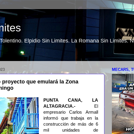
mites
o Tolentino. Elpidio Sin Limites. La Romana Sin Limites.
023
MECARS, T
 proyecto que emulará la Zona
mingo
PUNTA CANA, LA
ALTAGRACIA.-
El
empresario Carlos Armall
informó que trabaja en la
construcción de más de 6
mil unidades de