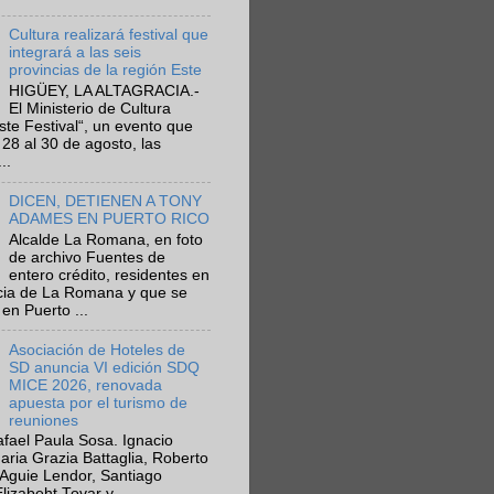
Cultura realizará festival que
integrará a las seis
provincias de la región Este
HIGÜEY, LA ALTAGRACIA.-
El Ministerio de Cultura
Este Festival“, un evento que
 28 al 30 de agosto, las
..
DICEN, DETIENEN A TONY
ADAMES EN PUERTO RICO
Alcalde La Romana, en foto
de archivo Fuentes de
entero crédito, residentes en
ncia de La Romana y que se
en Puerto ...
Asociación de Hoteles de
SD anuncia VI edición SDQ
MICE 2026, renovada
apuesta por el turismo de
reuniones
fael Paula Sosa. Ignacio
aria Grazia Battaglia, Roberto
Aguie Lendor, Santiago
lizabeht Tovar y ...