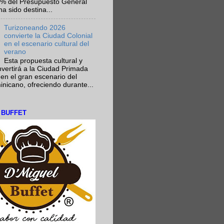
6% del Presupuesto General
ha sido destina...
Turizoneando 2026
convierte la Ciudad Colonial
en el escenario cultural del
verano
Esta propuesta cultural y
onvertirá a la Ciudad Primada
en el gran escenario del
nicano, ofreciendo durante...
L BUFFET