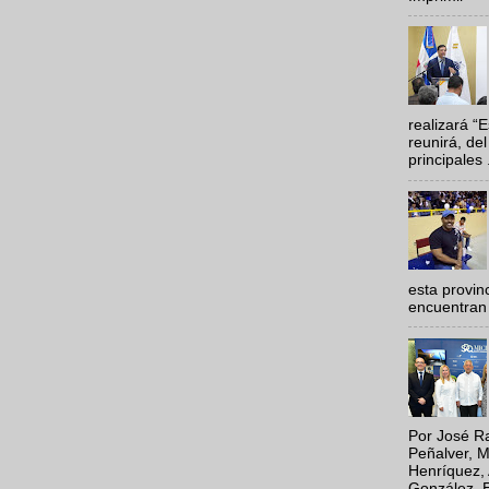
realizará “
reunirá, del
principales .
esta provi
encuentran 
Por José Ra
Peñalver, M
Henríquez, 
González, E