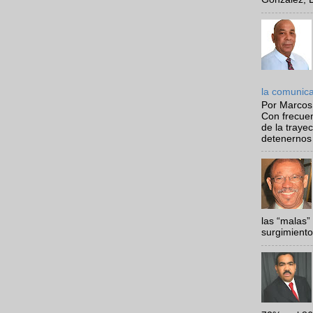
la comunic
Por Marcos
Con frecue
de la traye
detenernos 
las “malas”
surgimiento