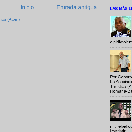
Inicio
Entrada antigua
LAS MÁS L
rios (Atom)
elpidiotole
Por Genaro
La Asociac
Turística (
Romana-Baya
m ; elpidi
Imprimir