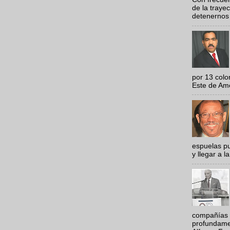
de la traye
detenernos 
por 13 colo
Este de Amér
espuelas pu
y llegar a la
compañías 
profundamen