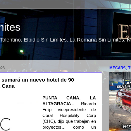
mites
o Tolentino. Elpidio Sin Limites. La Romana Sin Limites.
023
MECARS, T
p sumará un nuevo hotel de 90
a Cana
PUNTA CANA, LA
ALTAGRACIA.-
Ricardo
Felip, vicepresidente de
Coral Hospitality Corp
(CHC), dijo que trabajan en
proyectos… como un