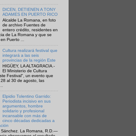
DICEN, DETIENEN A TONY
ADAMES EN PUERTO RICO
Alcalde La Romana, en foto
de archivo Fuentes de
entero crédito, residentes en
ncia de La Romana y que se
en Puerto ...
Cultura realizará festival que
integrará a las seis
provincias de la región Este
HIGÜEY, LA ALTAGRACIA.-
El Ministerio de Cultura
Este Festival“, un evento que
 28 al 30 de agosto, las
..
Elpidio Tolentino Garrido:
Periodista incisivo en sus
argumentos, hombre
solidario y profesional
incansable con más de
cinco décadas dedicadas a
ación
 Sánchez. La Romana, R.D.—
ncia observamos el resultado