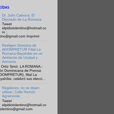
EÍDAS
Dr. Julín Cabrera, El
Diputado de La Romana
Tweet
elpidiotolentino@hotmail.co
m ;
ntino@gmail.com Imprimir
Reeligen Directiva de
ADOMPRETUR Filial La
Romana-Bayahíbe en un
Ambiente de Unidad y
Armonía
 Ortiz Simó. LA ROMANA.-
ión Dominicana de Prensa
ADOMPRETUR), filial La
híbe, celebró sus elecci...
Regidores, no se dejen
utilizar; Calle Ramón
Agramonte
Tweet
elpidiotolentino@hotmail.co
otolentino@gmail.com