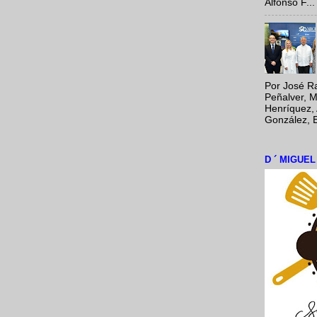
Alfonso F...
Por José Ra
Peñalver, M
Henríquez, 
González, E
D ´ MIGUE