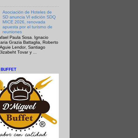
Asociación de Hoteles de
SD anuncia VI edición SDQ
MICE 2026, renovada
apuesta por el turismo de
reuniones
fael Paula Sosa. Ignacio
aria Grazia Battaglia, Roberto
Aguie Lendor, Santiago
lizabeht Tovar y ...
L BUFFET