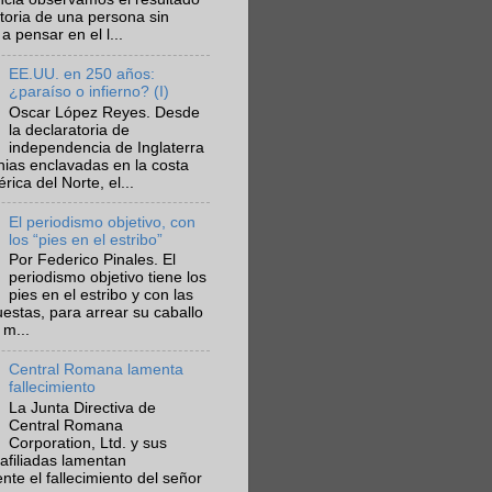
ctoria de una persona sin
a pensar en el l...
EE.UU. en 250 años:
¿paraíso o infierno? (I)
Oscar López Reyes. Desde
la declaratoria de
independencia de Inglaterra
nias enclavadas en la costa
ica del Norte, el...
El periodismo objetivo, con
los “pies en el estribo”
Por Federico Pinales. El
periodismo objetivo tiene los
pies en el estribo y con las
estas, para arrear su caballo
 m...
Central Romana lamenta
fallecimiento
La Junta Directiva de
Central Romana
Corporation, Ltd. y sus
afiliadas lamentan
te el fallecimiento del señor