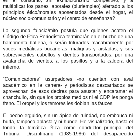
en el consumo, sin exhibicionismo competitivo, y a
multiplicar los panes laborales (pluriempleo) aferrado a los
principios ético/morales aposentados desde el hogar, el
núcleo socio-comunitario y el centro de enseñanza?
La segunda falacia/mito postula que quienes acaten el
Código de Ética Periodística terminarán en el buche de una
hambrienta ballena, o serán triturados macabramente por
voces mediáticas bucaneras, malignas y aisladas, y sus
sobrevivientes cabellos y dientes transportados, por una
avalancha de vientos, a los pasillos y a la caldera del
infierno.
“Comunicadores” usurpadores -no cuentan con aval
académico en la carrera- y periodistas descarriados se
aprovechan de esos decires para asustar y encaramar el
chanchullo, sin que los propios medios ni el CDP les ponga
freno. El oropel y los temores les doblan las fauces.
El pecho erguido, sin un ápice de ruindad, no embauca ni
burla, tampoco aplasta y ni hunde. He visualizado, hasta el
fondo, la temática ética como conductor principal del
Tribunal Disciplinario (1985-1986) del desaparecido