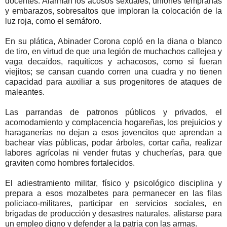
docentes. Alarman los acosos sexuales, uniones tempranas
y embarazos, sobresaltos que imploran la colocación de la
luz roja, como el semáforo.
En su plática, Abinader Corona copló en la diana o blanco
de tiro, en virtud de que una legión de muchachos callejea y
vaga decaídos, raquíticos y achacosos, como si fueran
viejitos; se cansan cuando corren una cuadra y no tienen
capacidad para auxiliar a sus progenitores de ataques de
maleantes.
Las parrandas de patronos públicos y privados, el
acomodamiento y complacencia hogareñas, los prejuicios y
haraganerías no dejan a esos jovencitos que aprendan a
bachear vías públicas, podar árboles, cortar caña, realizar
labores agrícolas ni vender frutas y chucherías, para que
graviten como hombres fortalecidos.
El adiestramiento militar, físico y psicológico disciplina y
prepara a esos mozalbetes para permanecer en las filas
policiaco-militares, participar en servicios sociales, en
brigadas de producción y desastres naturales, alistarse para
un empleo digno y defender a la patria con las armas.