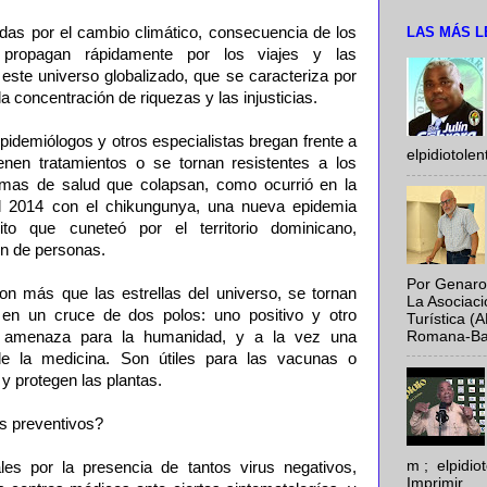
LAS MÁS L
as por el cambio climático, consecuencia de los
e propagan rápidamente por los viajes y las
este universo globalizado, que se caracteriza por
a concentración de riquezas y las injusticias.
epidemiólogos y otros especialistas bregan frente a
elpidiotole
enen tratamientos o se tornan resistentes a los
mas de salud que colapsan, como ocurrió en la
l 2014 con el chikungunya, una nueva epidemia
to que cuneteó por el territorio dominicano,
ón de personas.
Por Genaro
son más que las estrellas del universo, se tornan
La Asociac
 en un cruce de dos polos: uno positivo y otro
Turística (
Romana-Baya
a amenaza para la humanidad, y a la vez una
e la medicina. Son útiles para las vacunas o
y protegen las plantas.
s preventivos?
m ; elpidi
les por la presencia de tantos virus negativos,
Imprimir