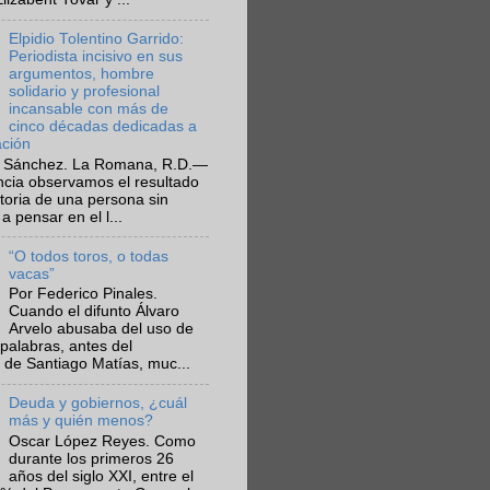
Elpidio Tolentino Garrido:
Periodista incisivo en sus
argumentos, hombre
solidario y profesional
incansable con más de
cinco décadas dedicadas a
ación
 Sánchez. La Romana, R.D.—
ncia observamos el resultado
ctoria de una persona sin
a pensar en el l...
“O todos toros, o todas
vacas”
Por Federico Pinales.
Cuando el difunto Álvaro
Arvelo abusaba del uso de
 palabras, antes del
 de Santiago Matías, muc...
Deuda y gobiernos, ¿cuál
más y quién menos?
Oscar López Reyes. Como
durante los primeros 26
años del siglo XXI, entre el