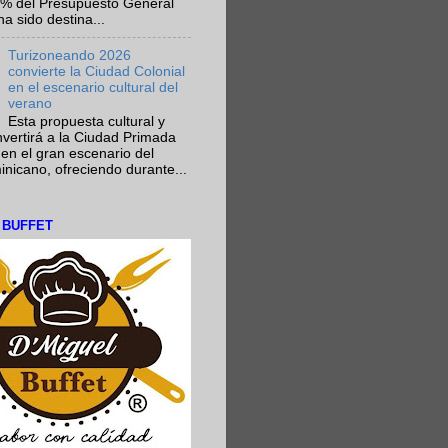
6% del Presupuesto General
ha sido destina...
Turizoneando 2026
convierte la Ciudad Colonial
en el escenario cultural del
verano
Esta propuesta cultural y
onvertirá a la Ciudad Primada
en el gran escenario del
nicano, ofreciendo durante...
L BUFFET