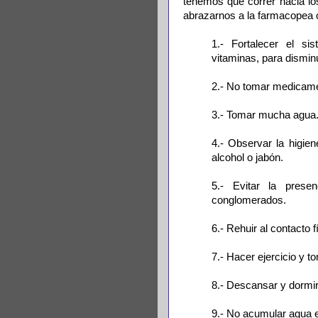
tenemos que correr hacia lo
abrazarnos a la farmacopea o
1.- Fortalecer el si
vitaminas, para disminu
2.- No tomar medicamen
3.- Tomar mucha agua
4.- Observar la higie
alcohol o jabón.
5.- Evitar la pres
conglomerados.
6.- Rehuir al contacto f
7.- Hacer ejercicio y to
8.- Descansar y dormir
9.- No acumular agua e