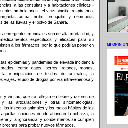
cias, a las consultas y a habitaciones clínicas -
entos ambulatorios-, el virus sincitial respiratorio,
rganta, asma, rinitis, bronquitis y neumonía,
 de las lluvias y el polvo de Sahara.
s emergentes mundiales son de alta mortalidad, y
medicamentos específicos y eficaces para su
MI OPINIÓ
sisten a los fármacos, por lo que podrían poner en
ana.
tas epidemias y pandemias de elevada incidencia
ebrados, como gatos, perros, ratones, monos,
 la manipulación de tejidos de animales, la
s viajes, el uso de drogas por vía intravenenosa y
s y víricas, que se reflejan en fiebre y dolores de
 las articulaciones y otras sintomatologías,
, los insectos-animales y los malos hábitos de las
 aquellas naciones donde abundan la pobreza, la
higiene y la ignorancia, y donde menos se cumplen
en brechas para probar nuevos fármacos.