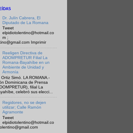
EÍDAS
Dr. Julín Cabrera, El
Diputado de La Romana
Tweet
elpidiotolentino@hotmail.co
m ;
ntino@gmail.com Imprimir
Reeligen Directiva de
ADOMPRETUR Filial La
Romana-Bayahíbe en un
Ambiente de Unidad y
Armonía
 Ortiz Simó. LA ROMANA.-
ión Dominicana de Prensa
ADOMPRETUR), filial La
híbe, celebró sus elecci...
Regidores, no se dejen
utilizar; Calle Ramón
Agramonte
Tweet
elpidiotolentino@hotmail.co
otolentino@gmail.com