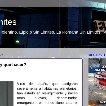
mites
o Tolentino. Elpidio Sin Limites. La Romana Sin Limites.
23
MECARS, T
 y qué hacer?
Virus de antaño, que castigaron
severamente a habitantes planetarios,
han estado en resurgimiento y nacen
otros nuevos, denominados
emergentes -el mundo tiene catarro,