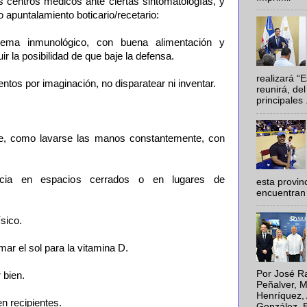
s centros médicos ante ciertas sintomatologías, y
 apuntalamiento boticario/recetario:
stema inmunológico, con buena alimentación y
ir la posibilidad de que baje la defensa.
realizará “
tos por imaginación, no disparatear ni inventar.
reunirá, del
principales .
.
ne, como lavarse las manos constantemente, con
encia en espacios cerrados o en lugares de
esta provi
encuentran 
ísico.
mar el sol para la vitamina D.
Por José Ra
 bien.
Peñalver, M
Henríquez, 
n recipientes.
González, E