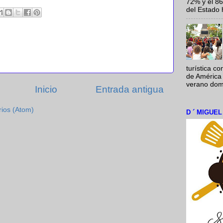
72% y el 8
del Estado 
turística c
de América 
verano domi
Inicio
Entrada antigua
rios (Atom)
D ´ MIGUE