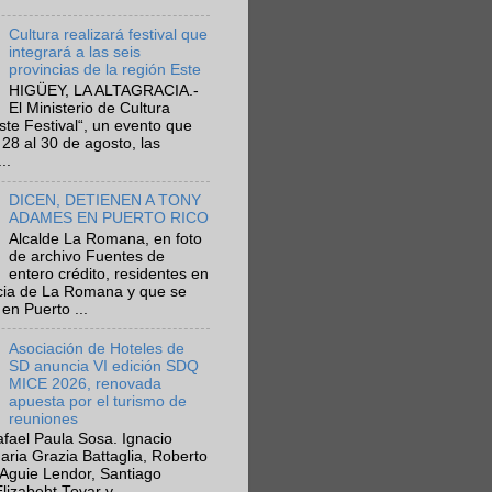
Cultura realizará festival que
integrará a las seis
provincias de la región Este
HIGÜEY, LA ALTAGRACIA.-
El Ministerio de Cultura
Este Festival“, un evento que
 28 al 30 de agosto, las
..
DICEN, DETIENEN A TONY
ADAMES EN PUERTO RICO
Alcalde La Romana, en foto
de archivo Fuentes de
entero crédito, residentes en
ncia de La Romana y que se
en Puerto ...
Asociación de Hoteles de
SD anuncia VI edición SDQ
MICE 2026, renovada
apuesta por el turismo de
reuniones
fael Paula Sosa. Ignacio
aria Grazia Battaglia, Roberto
Aguie Lendor, Santiago
lizabeht Tovar y ...