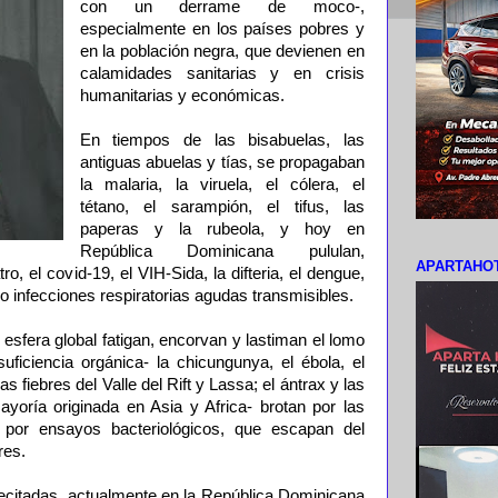
con un derrame de moco-,
especialmente en los países pobres y
en la población negra, que devienen en
calamidades sanitarias y en crisis
humanitarias y económicas.
En tiempos de las bisabuelas, las
antiguas abuelas y tías, se propagaban
la malaria, la viruela, el cólera, el
tétano, el sarampión, el tifus, las
paperas y la rubeola, y hoy en
República Dominicana pululan,
APARTAHOT
, el covid-19, el VIH-Sida, la difteria, el dengue,
a o infecciones respiratorias agudas transmisibles.
 esfera global fatigan, encorvan y lastiman el lomo
nsuficiencia orgánica- la chicungunya, el ébola, el
as fiebres del Valle del Rift y Lassa; el ántrax y las
ayoría originada en Asia y Africa- brotan por las
por ensayos bacteriológicos, que escapan del
res.
ecitadas, actualmente en la República Dominicana