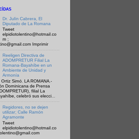
EÍDAS
Dr. Julín Cabrera, El
Diputado de La Romana
Tweet
elpidiotolentino@hotmail.co
m ;
ntino@gmail.com Imprimir
Reeligen Directiva de
ADOMPRETUR Filial La
Romana-Bayahíbe en un
Ambiente de Unidad y
Armonía
 Ortiz Simó. LA ROMANA.-
ión Dominicana de Prensa
ADOMPRETUR), filial La
híbe, celebró sus elecci...
Regidores, no se dejen
utilizar; Calle Ramón
Agramonte
Tweet
elpidiotolentino@hotmail.co
otolentino@gmail.com