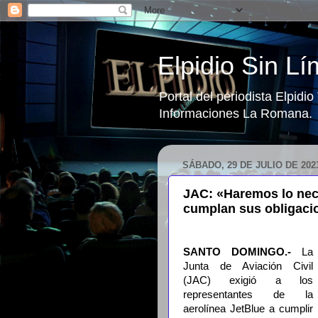
Elpidio Sin Lí
Portal del periodista Elpidi
Informaciones La Romana.
SÁBADO, 29 DE JULIO DE 202
JAC: «Haremos lo nece
cumplan sus obligaci
SANTO DOMINGO.-
La
Junta de Aviación Civil
(JAC) exigió a los
representantes de la
aerolínea JetBlue a cumplir