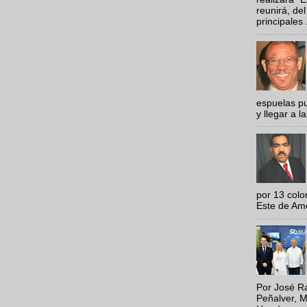
reunirá, del
principales .
espuelas pu
y llegar a la
por 13 colo
Este de Amér
Por José Ra
Peñalver, M