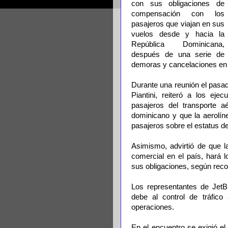
con sus obligaciones de
compensación con los
pasajeros que viajan en sus
vuelos desde y hacia la
República Dominicana,
después de una serie de
demoras y cancelaciones en 
Durante una reunión el pasad
Piantini, reiteró a los eje
pasajeros del transporte a
dominicano y que la aerolín
pasajeros sobre el estatus de
Asimismo, advirtió de que 
comercial en el país, hará 
sus obligaciones, según rec
Los representantes de JetBl
debe al control de tráfic
operaciones.
En el encuentro se exigió e