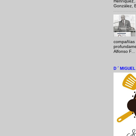
Henríquez, 
González, E
compañías 
profundamen
Alfonso F...
D ´ MIGUE