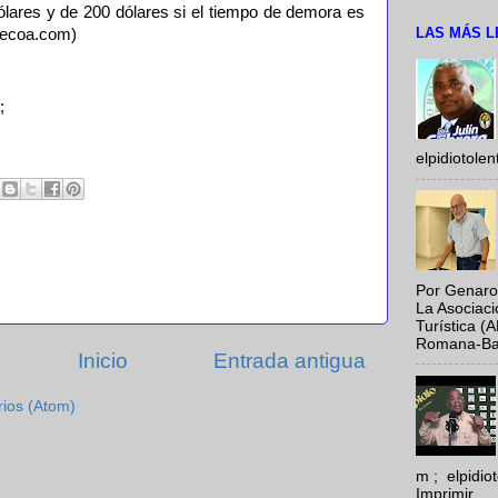
lares y de 200 dólares si el tiempo de demora es
LAS MÁS L
recoa.com)
;
elpidiotole
Por Genaro
La Asociac
Turística (
Romana-Baya
Inicio
Entrada antigua
rios (Atom)
m ; elpidi
Imprimir