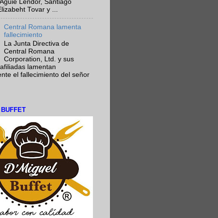
Aguie Lendor, Santiago
lizabeht Tovar y ...
Central Romana lamenta
fallecimiento
La Junta Directiva de
Central Romana
Corporation, Ltd. y sus
afiliadas lamentan
te el fallecimiento del señor
L BUFFET