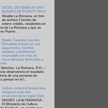
DICEN, DETIENEN A TONY
ADAMES EN PUERTO RICO
Alcalde La Romana, en foto
de archivo Fuentes de
entero crédito, residentes en
ncia de La Romana y que se
en Puerto ...
Elpidio Tolentino Garrido:
Periodista incisivo en sus
argumentos, hombre
solidario y profesional
incansable con más de
cinco décadas dedicadas a
ación
 Sánchez. La Romana, R.D.—
ncia observamos el resultado
ctoria de una persona sin
a pensar en el l...
Cultura realizará festival que
integrará a las seis
provincias de la región Este
HIGÜEY, LA ALTAGRACIA.-
El Ministerio de Cultura
Este Festival“, un evento que