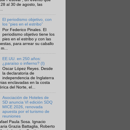
 28 al 30 de agosto, las
..
El periodismo objetivo, con
los “pies en el estribo”
Por Federico Pinales. El
periodismo objetivo tiene los
pies en el estribo y con las
estas, para arrear su caballo
 m...
EE.UU. en 250 años:
¿paraíso o infierno? (I)
Oscar López Reyes. Desde
la declaratoria de
independencia de Inglaterra
nias enclavadas en la costa
ica del Norte, el...
Asociación de Hoteles de
SD anuncia VI edición SDQ
MICE 2026, renovada
apuesta por el turismo de
reuniones
fael Paula Sosa. Ignacio
aria Grazia Battaglia, Roberto