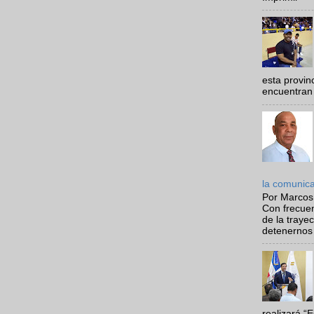
esta provi
encuentran 
la comunic
Por Marcos
Con frecue
de la traye
detenernos 
realizará “