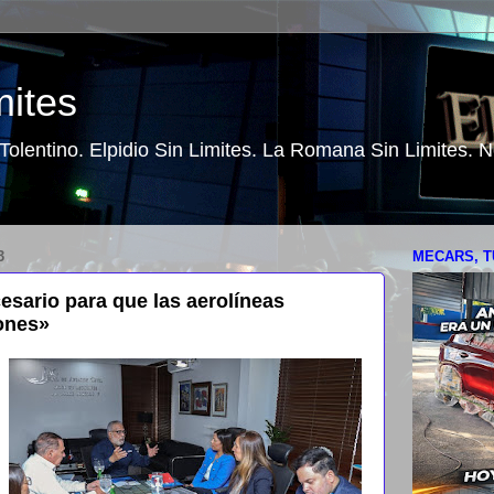
mites
o Tolentino. Elpidio Sin Limites. La Romana Sin Limites.
3
MECARS, T
sario para que las aerolíneas
ones»