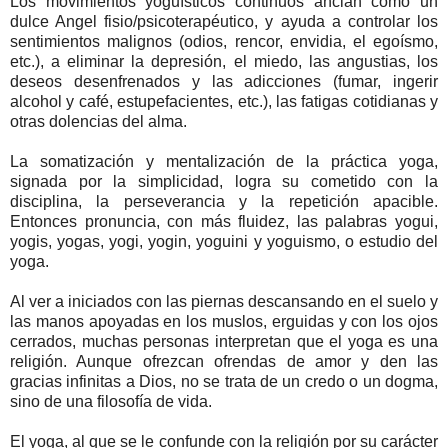
Los movimientos yoguísticos continuos anclan como un
dulce Angel fisio/psicoterapéutico, y ayuda a controlar los
sentimientos malignos (odios, rencor, envidia, el egoísmo,
etc.), a eliminar la depresión, el miedo, las angustias, los
deseos desenfrenados y las adicciones (fumar, ingerir
alcohol y café, estupefacientes, etc.), las fatigas cotidianas y
otras dolencias del alma.
La somatización y mentalización de la práctica yoga,
signada por la simplicidad, logra su cometido con la
disciplina, la perseverancia y la repetición apacible.
Entonces pronuncia, con más fluidez, las palabras yogui,
yogis, yogas, yogi, yogin, yoguini y yoguismo, o estudio del
yoga.
Al ver a iniciados con las piernas descansando en el suelo y
las manos apoyadas en los muslos, erguidas y con los ojos
cerrados, muchas personas interpretan que el yoga es una
religión. Aunque ofrezcan ofrendas de amor y den las
gracias infinitas a Dios, no se trata de un credo o un dogma,
sino de una filosofía de vida.
El yoga, al que se le confunde con la religión por su carácter