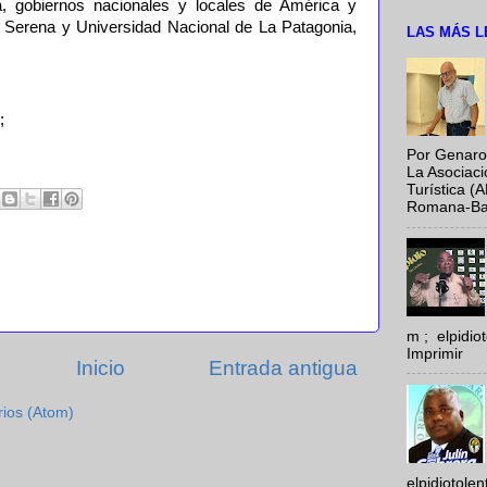
, gobiernos nacionales y locales de América y
a Serena y Universidad Nacional de La Patagonia,
LAS MÁS L
;
Por Genaro
La Asociac
Turística (
Romana-Baya
m ; elpidi
Imprimir
Inicio
Entrada antigua
rios (Atom)
elpidiotole