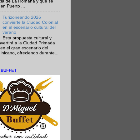
ncia de La Romana y que se
en Puerto ...
Turizoneando 2026
convierte la Ciudad Colonial
en el escenario cultural del
verano
Esta propuesta cultural y
onvertirá a la Ciudad Primada
en el gran escenario del
nicano, ofreciendo durante...
L BUFFET