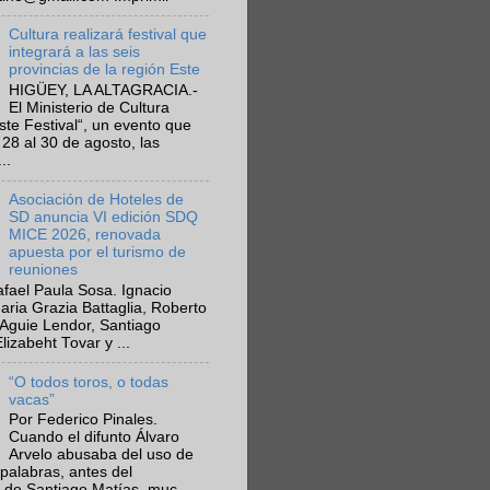
Cultura realizará festival que
integrará a las seis
provincias de la región Este
HIGÜEY, LA ALTAGRACIA.-
El Ministerio de Cultura
Este Festival“, un evento que
 28 al 30 de agosto, las
..
Asociación de Hoteles de
SD anuncia VI edición SDQ
MICE 2026, renovada
apuesta por el turismo de
reuniones
fael Paula Sosa. Ignacio
aria Grazia Battaglia, Roberto
Aguie Lendor, Santiago
lizabeht Tovar y ...
“O todos toros, o todas
vacas”
Por Federico Pinales.
Cuando el difunto Álvaro
Arvelo abusaba del uso de
 palabras, antes del
 de Santiago Matías, muc...