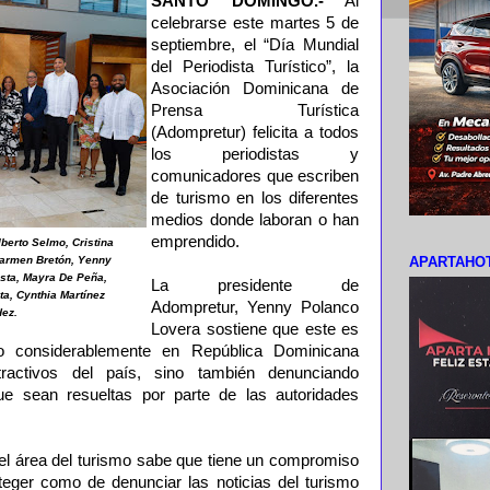
SANTO DOMINGO.-
Al
celebrarse este martes 5 de
septiembre, el “Día Mundial
del Periodista Turístico”, la
Asociación Dominicana de
Prensa Turística
(Adompretur) felicita a todos
los periodistas y
comunicadores que escriben
de turismo en los diferentes
medios donde laboran o han
emprendido.
berto Selmo, Cristina
APARTAHOT
Carmen Bretón, Yenny
sta, Mayra De Peña,
La presidente de
ta, Cynthia Martínez
Adompretur, Yenny Polanco
dez.
Lovera sostiene que este es
o considerablemente en República Dominicana
tractivos del país, sino también denunciando
ue sean resueltas por parte de las autoridades
n el área del turismo sabe que tiene un compromiso
eger como de denunciar las noticias del turismo