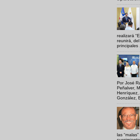
realizará “
reunirá, del
principales .
Por José Ra
Peñalver, M
Henríquez, 
González, E
las “malas”
surgimiento