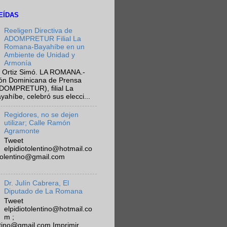
EÍDAS
Reeligen Directiva de
ADOMPRETUR Filial La
Romana-Bayahíbe en un
Ambiente de Unidad y
Armonía
 Ortiz Simó. LA ROMANA.-
ión Dominicana de Prensa
ADOMPRETUR), filial La
híbe, celebró sus elecci...
Regidores, no se dejen
utilizar; Calle Ramón
Agramonte
Tweet
elpidiotolentino@hotmail.co
otolentino@gmail.com
Dr. Julín Cabrera, El
Diputado de La Romana
Tweet
elpidiotolentino@hotmail.co
m ;
ntino@gmail.com Imprimir