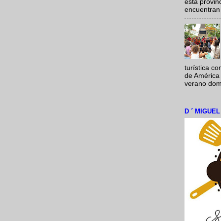
esta provi
encuentran 
turística c
de América 
verano domi
D ´ MIGUE