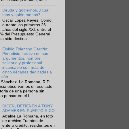
Deuda y gobiernos, ¿cuál
más y quién menos?
Oscar López Reyes. Como
durante los primeros 26
años del siglo XXI, entre el
6% del Presupuesto General
ha sido destina...
Elpidio Tolentino Garrido:
Periodista incisivo en sus
argumentos, hombre
solidario y profesional
incansable con más de
cinco décadas dedicadas a
ación
 Sánchez. La Romana, R.D.—
ncia observamos el resultado
ctoria de una persona sin
a pensar en el l...
DICEN, DETIENEN A TONY
ADAMES EN PUERTO RICO
Alcalde La Romana, en foto
de archivo Fuentes de
entero crédito, residentes en