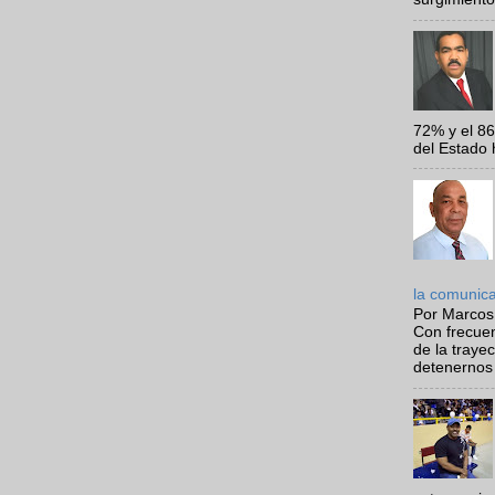
72% y el 8
del Estado 
la comunic
Por Marcos
Con frecue
de la traye
detenernos 