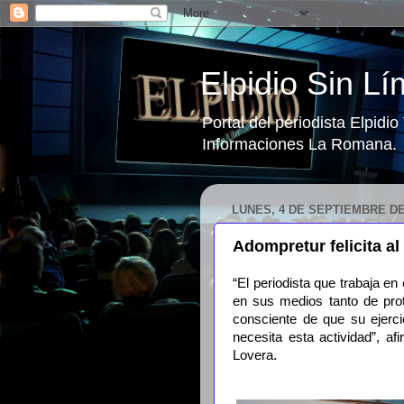
Elpidio Sin Lí
Portal del periodista Elpidi
Informaciones La Romana.
LUNES, 4 DE SEPTIEMBRE DE
Adompretur felicita al 
“El periodista que trabaja e
en sus medios tanto de prot
consciente de que su ejerc
necesita esta actividad”, a
Lovera.