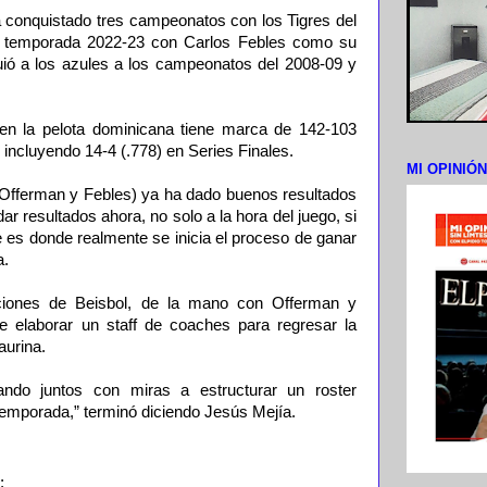
 conquistado tres campeonatos con los Tigres del
la temporada 2022-23 con Carlos Febles como su
ió a los azules a los campeonatos del 2008-09 y
n la pelota dominicana tiene marca de 142-103
, incluyendo 14-4 (.778) en Series Finales.
MI OPINIÓ
Offerman y Febles) ya ha dado buenos resultados
r resultados ahora, no solo a la hora del juego, si
 es donde realmente se inicia el proceso de ganar
a.
ciones de Beisbol, de la mano con Offerman y
e elaborar un staff de coaches para regresar la
aurina.
ndo juntos con miras a estructurar un roster
temporada,” terminó diciendo Jesús Mejía.
;