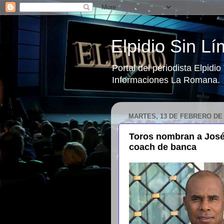
Elpidio Sin Lí
Portal del periodista Elpidi
Informaciones La Romana.
MARTES, 13 DE FEBRERO DE 
Toros nombran a José
coach de banca