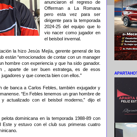
anunciaron el regreso de
Offerman a La Romana
pero esta vez para ser
dirigente para la temporada
2024-25 del equipo que lo
vio nacer como jugador en
el beisbol invernal.
tación la hizo Jesús Mejía, gerente general de los
 club están “emocionados de contar con un manager
 un hombre con experiencia y que ha sido ganador.
n , aparte de ser buen estratega, es de esos
APARTAHOT
jugadores y que conecta bien con ellos.”
 de banca a Carlos Febles, también exjugador y
a romanense. “En Febles tenemos un gran hombre de
 y actualizado con el beisbol moderno,” dijo el
 pelota dominicana en la temporada 1988-89 con
l Este y estuvo con el club sus primeras cuatro
minicano.