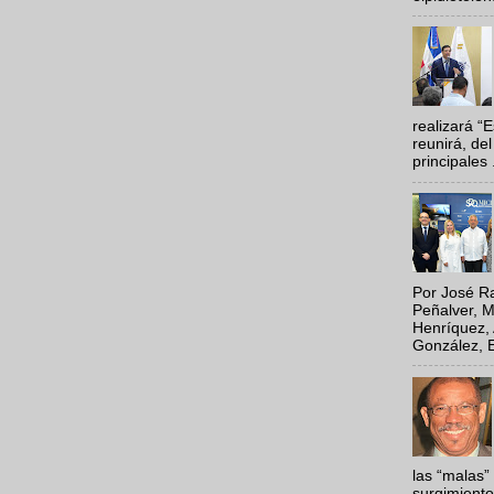
realizará “
reunirá, del
principales .
Por José Ra
Peñalver, M
Henríquez, 
González, E
las “malas”
surgimiento