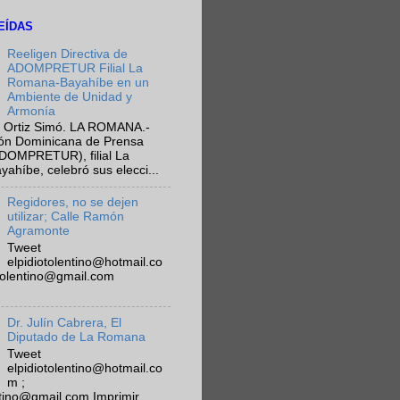
EÍDAS
Reeligen Directiva de
ADOMPRETUR Filial La
Romana-Bayahíbe en un
Ambiente de Unidad y
Armonía
 Ortiz Simó. LA ROMANA.-
ión Dominicana de Prensa
ADOMPRETUR), filial La
híbe, celebró sus elecci...
Regidores, no se dejen
utilizar; Calle Ramón
Agramonte
Tweet
elpidiotolentino@hotmail.co
otolentino@gmail.com
Dr. Julín Cabrera, El
Diputado de La Romana
Tweet
elpidiotolentino@hotmail.co
m ;
ntino@gmail.com Imprimir