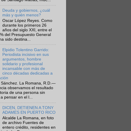
Deuda y gobiernos, ¿cuál
más y quién menos?
Oscar López Reyes. Como
durante los primeros 26
años del siglo XXI, entre el
6% del Presupuesto General
ha sido destina...
Elpidio Tolentino Garrido:
Periodista incisivo en sus
argumentos, hombre
solidario y profesional
incansable con más de
cinco décadas dedicadas a
ación
 Sánchez. La Romana, R.D.—
ncia observamos el resultado
ctoria de una persona sin
a pensar en el l...
DICEN, DETIENEN A TONY
ADAMES EN PUERTO RICO
Alcalde La Romana, en foto
de archivo Fuentes de
entero crédito, residentes en