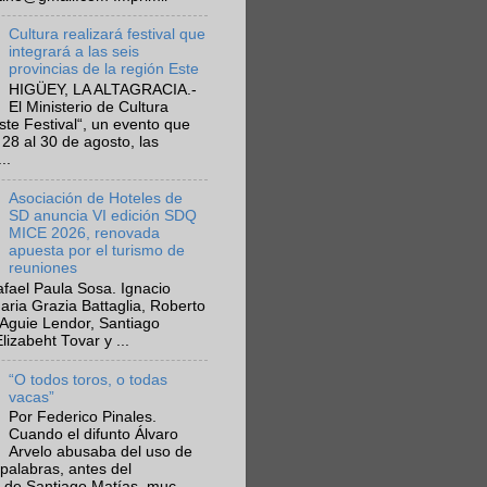
Cultura realizará festival que
integrará a las seis
provincias de la región Este
HIGÜEY, LA ALTAGRACIA.-
El Ministerio de Cultura
Este Festival“, un evento que
 28 al 30 de agosto, las
..
Asociación de Hoteles de
SD anuncia VI edición SDQ
MICE 2026, renovada
apuesta por el turismo de
reuniones
fael Paula Sosa. Ignacio
aria Grazia Battaglia, Roberto
Aguie Lendor, Santiago
lizabeht Tovar y ...
“O todos toros, o todas
vacas”
Por Federico Pinales.
Cuando el difunto Álvaro
Arvelo abusaba del uso de
 palabras, antes del
 de Santiago Matías, muc...