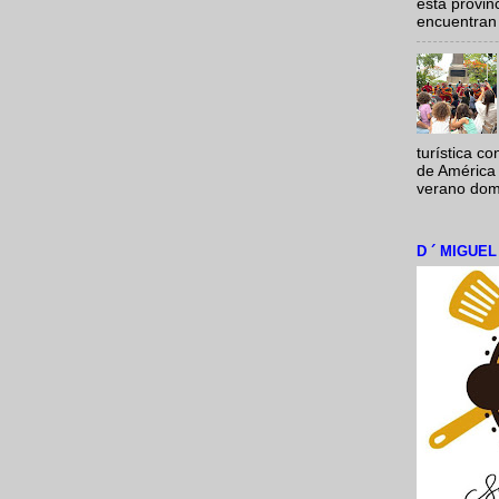
esta provi
encuentran 
turística c
de América 
verano domi
D ´ MIGUE