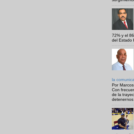
72% y el 8
del Estado 
la comunic
Por Marcos
Con frecue
de la traye
detenernos 