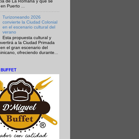
ncia de La Romana y que se
en Puerto ...
Turizoneando 2026
convierte la Ciudad Colonial
en el escenario cultural del
verano
Esta propuesta cultural y
onvertirá a la Ciudad Primada
en el gran escenario del
nicano, ofreciendo durante...
L BUFFET