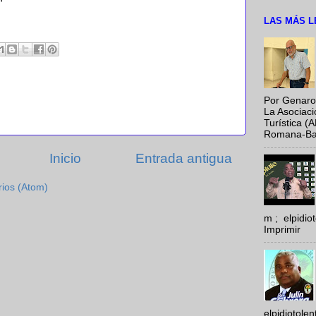
LAS MÁS L
Por Genaro
La Asociac
Turística (
Romana-Baya
Inicio
Entrada antigua
rios (Atom)
m ; elpidi
Imprimir
elpidiotole