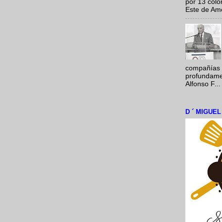
por 13 colo
Este de Amér
compañías 
profundamen
Alfonso F...
D ´ MIGUE