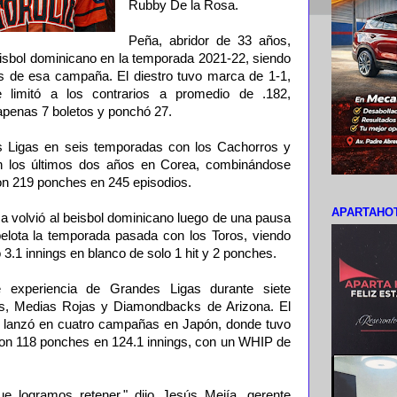
Rubby De la Rosa.
Peña, abridor de 33 años,
eisbol dominicano en la temporada 2021-22, siendo
s de esa campaña. El diestro tuvo marca de 1-1,
 limitó a los contrarios a promedio de .182,
 apenas 7 boletos y ponchó 27.
 Ligas en seis temporadas con los Cachorros y
n los últimos dos años en Corea, combinándose
on 219 ponches en 245 episodios.
APARTAHOT
a volvió al beisbol dominicano luego de una pausa
elota la temporada pasada con los Toros, viendo
o 3.1 innings en blanco de solo 1 hit y 2 ponches.
 experiencia de Grandes Ligas durante siete
s, Medias Rojas y Diamondbacks de Arizona. El
 lanzó en cuatro campañas en Japón, donde tuvo
3 con 118 ponches en 124.1 innings, con un WHIP de
e logramos retener," dijo Jesús Mejía, gerente