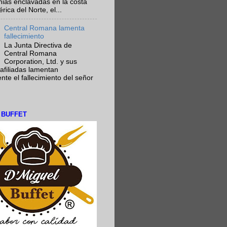
nias enclavadas en la costa
ica del Norte, el...
Central Romana lamenta
fallecimiento
La Junta Directiva de
Central Romana
Corporation, Ltd. y sus
afiliadas lamentan
te el fallecimiento del señor
L BUFFET