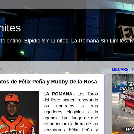
mites
o Tolentino. Elpidio Sin Limites. La Romana Sin Limites.
4
MECARS, T
tos de Félix Peña y Rubby De la Rosa
LA ROMANA.-
Los Toros
del Este siguen renovando
los contratos a sus
jugadores elegibles a la
agencia libre, luego de que
se anunciara la firma de los
lanzadores Félix Peña y