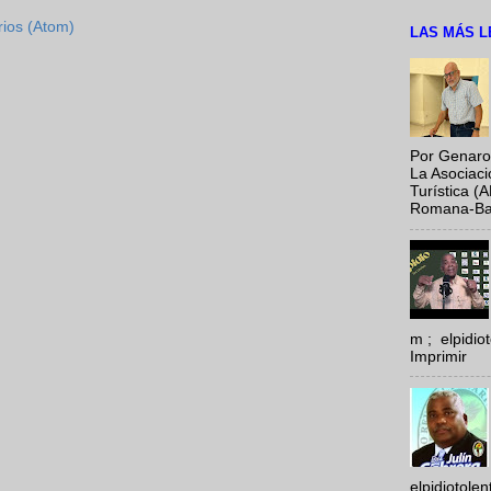
rios (Atom)
LAS MÁS L
Por Genaro
La Asociac
Turística (
Romana-Baya
m ; elpidi
Imprimir
elpidiotole