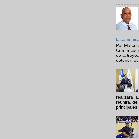
la comunic
Por Marcos
Con frecue
de la traye
detenernos 
realizará “
reunirá, del
principales .