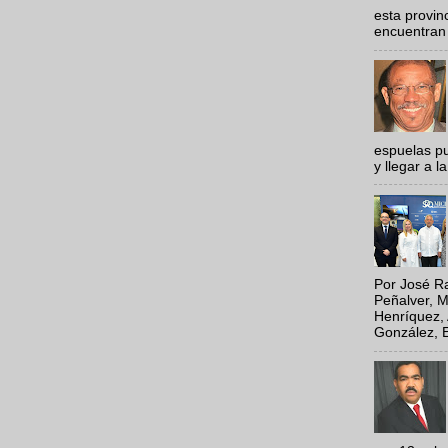
esta provi
encuentran 
espuelas pu
y llegar a la
Por José Ra
Peñalver, M
Henríquez, 
González, E