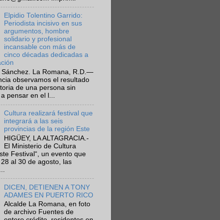
Elpidio Tolentino Garrido:
Periodista incisivo en sus
argumentos, hombre
solidario y profesional
incansable con más de
cinco décadas dedicadas a
ación
 Sánchez. La Romana, R.D.—
ncia observamos el resultado
ctoria de una persona sin
a pensar en el l...
Cultura realizará festival que
integrará a las seis
provincias de la región Este
HIGÜEY, LA ALTAGRACIA.-
El Ministerio de Cultura
Este Festival“, un evento que
 28 al 30 de agosto, las
..
DICEN, DETIENEN A TONY
ADAMES EN PUERTO RICO
Alcalde La Romana, en foto
de archivo Fuentes de
entero crédito, residentes en