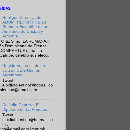
EÍDAS
Reeligen Directiva de
ADOMPRETUR Filial La
Romana-Bayahíbe en un
Ambiente de Unidad y
Armonía
 Ortiz Simó. LA ROMANA.-
ión Dominicana de Prensa
ADOMPRETUR), filial La
híbe, celebró sus elecci...
Regidores, no se dejen
utilizar; Calle Ramón
Agramonte
Tweet
elpidiotolentino@hotmail.co
otolentino@gmail.com
Dr. Julín Cabrera, El
Diputado de La Romana
Tweet
elpidiotolentino@hotmail.co
m ;
ntino@gmail.com Imprimir