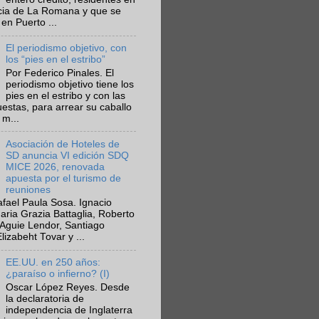
ncia de La Romana y que se
en Puerto ...
El periodismo objetivo, con
los “pies en el estribo”
Por Federico Pinales. El
periodismo objetivo tiene los
pies en el estribo y con las
estas, para arrear su caballo
 m...
Asociación de Hoteles de
SD anuncia VI edición SDQ
MICE 2026, renovada
apuesta por el turismo de
reuniones
fael Paula Sosa. Ignacio
aria Grazia Battaglia, Roberto
Aguie Lendor, Santiago
lizabeht Tovar y ...
EE.UU. en 250 años:
¿paraíso o infierno? (I)
Oscar López Reyes. Desde
la declaratoria de
independencia de Inglaterra