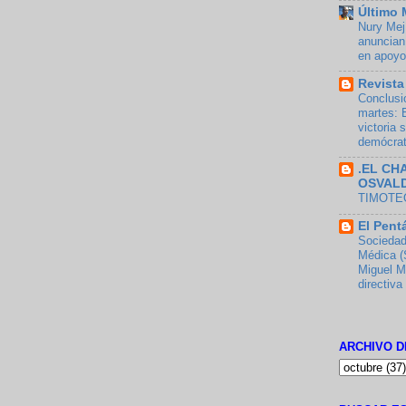
Último 
Nury Mejí
anuncian
en apoyo
Revista
Conclusi
martes: 
victoria 
demócra
.EL CH
OSVAL
TIMOTEO
El Pent
Sociedad
Médica (
Miguel M
directiva
ARCHIVO D