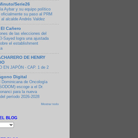
Minuto/Serie26
a Aybar y su equipo político
 oficialmente su paso al PRM
 al alcalde Andrés Valdez
 El Cañero
ones de las elecciones del
El-Sayed logra una ajustada
sobre el establishment
ta
ACHARERO DE HENRY
DO
 EN JAPÓN - CAP. 1 de 2
ágono Digital
 Dominicana de Oncología
SODOM) escoge a el Dr.
onanci para la nueva
 del período 2026-2028
Mostrar todo
EL BLOG