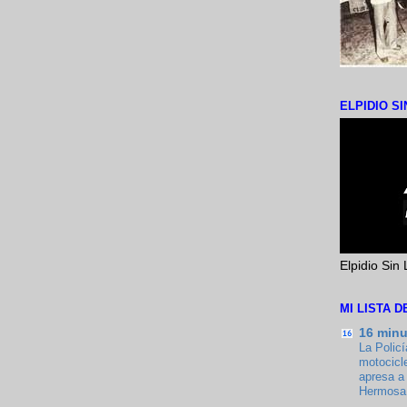
ELPIDIO SI
Elpidio Sin 
MI LISTA 
16 min
La Policí
motocicl
apresa a 
Hermosa