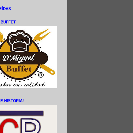
EÍDAS
L BUFFET
E HISTORIA!