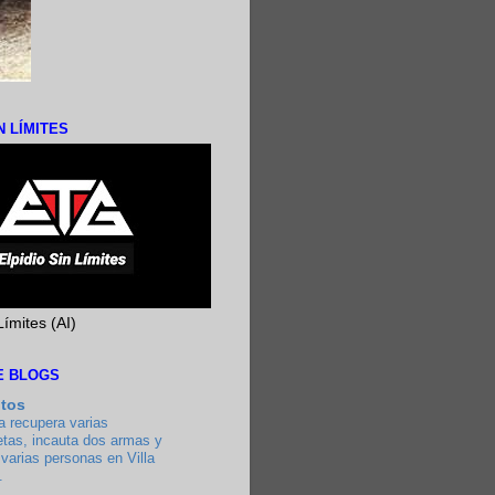
N LÍMITES
Límites (AI)
DE BLOGS
utos
a recupera varias
etas, incauta dos armas y
varias personas en Villa
.