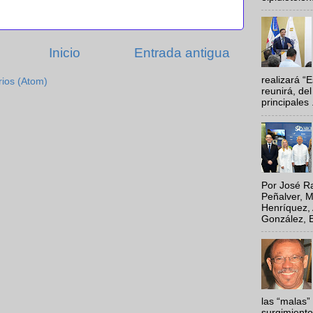
Inicio
Entrada antigua
realizará “
rios (Atom)
reunirá, del
principales .
Por José Ra
Peñalver, M
Henríquez, 
González, E
las “malas”
surgimiento