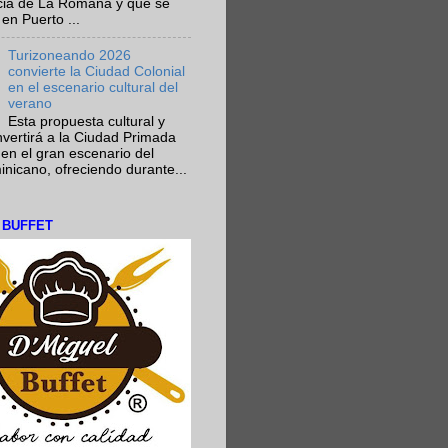
ncia de La Romana y que se
en Puerto ...
Turizoneando 2026
convierte la Ciudad Colonial
en el escenario cultural del
verano
Esta propuesta cultural y
onvertirá a la Ciudad Primada
en el gran escenario del
nicano, ofreciendo durante...
L BUFFET