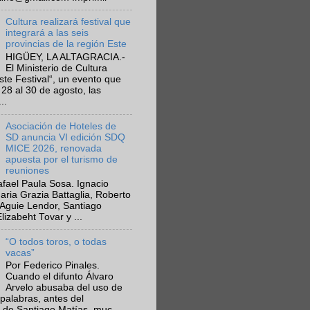
Cultura realizará festival que
integrará a las seis
provincias de la región Este
HIGÜEY, LA ALTAGRACIA.-
El Ministerio de Cultura
Este Festival“, un evento que
 28 al 30 de agosto, las
..
Asociación de Hoteles de
SD anuncia VI edición SDQ
MICE 2026, renovada
apuesta por el turismo de
reuniones
fael Paula Sosa. Ignacio
aria Grazia Battaglia, Roberto
Aguie Lendor, Santiago
lizabeht Tovar y ...
“O todos toros, o todas
vacas”
Por Federico Pinales.
Cuando el difunto Álvaro
Arvelo abusaba del uso de
 palabras, antes del
 de Santiago Matías, muc...