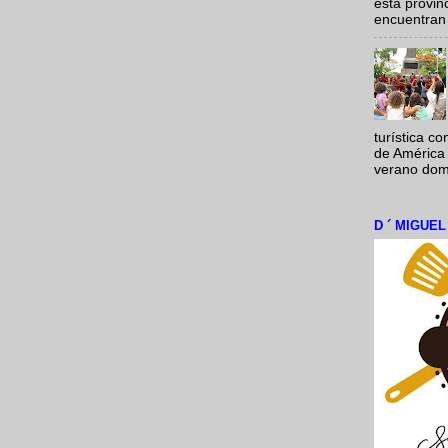
esta provi
encuentran 
turística c
de América 
verano domi
D ´ MIGUE