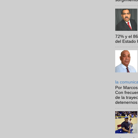
72% y el 8
del Estado 
la comunic
Por Marcos
Con frecue
de la traye
detenernos 