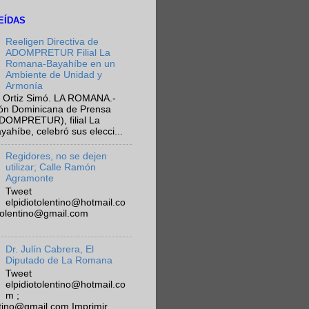
EÍDAS
Reeligen Directiva de
ADOMPRETUR Filial La
Romana-Bayahíbe en un
Ambiente de Unidad y
Armonía
 Ortiz Simó. LA ROMANA.-
ión Dominicana de Prensa
ADOMPRETUR), filial La
híbe, celebró sus elecci...
Regidores, no se dejen
utilizar; Calle Ramón
Agramonte
Tweet
elpidiotolentino@hotmail.co
otolentino@gmail.com
Dr. Julín Cabrera, El
Diputado de La Romana
Tweet
elpidiotolentino@hotmail.co
m ;
ntino@gmail.com Imprimir