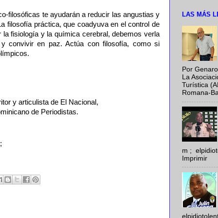
LAS MÁS L
-filosóficas te ayudarán a reducir las angustias y
La filosofía práctica, que coadyuva en el control de
 la fisiología y la química cerebral, debemos verla
y convivir en paz. Actúa con filosofía, como si
olímpicos.
Por Genaro
La Asociac
Turística (
Romana-Baya
or y articulista de El Nacional,
minicano de Periodistas.
;
m ; elpidi
Imprimir
elpidiotole