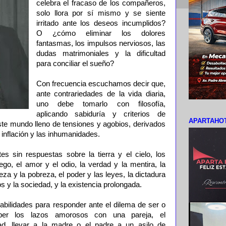
celebra el fracaso de los compañeros,
solo llora por sí mismo y se siente
irritado ante los deseos incumplidos?
O ¿cómo eliminar los dolores
fantasmas, los impulsos nerviosos, las
dudas matrimoniales y la dificultad
para conciliar el sueño?
Con frecuencia escuchamos decir que,
ante contrariedades de la vida diaria,
uno debe tomarlo con filosofía,
aplicando sabiduría y criterios de
APARTAHOT
 este mundo lleno de tensiones y agobios, derivados
a inflación y las inhumanidades.
tes sin respuestas sobre la tierra y el cielo, los
uego, el amor y el odio, la verdad y la mentira, la
iqueza y la pobreza, el poder y las leyes, la dictadura
os y la sociedad, y la existencia prolongada.
abilidades para responder ante el dilema de ser o
mper los lazos amorosos con una pareja, el
ad, llevar a la madre o el padre a un asilo de