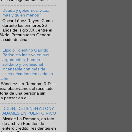
Deuda y gobiernos, ¿cuál
más y quién menos?
Oscar López Reyes. Como
durante los primeros 26
años del siglo XXI, entre el
6% del Presupuesto General
ha sido destina...
Elpidio Tolentino Garrido:
Periodista incisivo en sus
argumentos, hombre
solidario y profesional
incansable con más de
cinco décadas dedicadas a
ación
 Sánchez. La Romana, R.D.—
ncia observamos el resultado
ctoria de una persona sin
a pensar en el l...
DICEN, DETIENEN A TONY
ADAMES EN PUERTO RICO
Alcalde La Romana, en foto
de archivo Fuentes de
entero crédito, residentes en