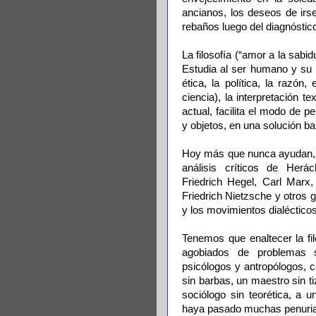
ancianos, los deseos de irse
rebaños luego del diagnóstic
La filosofía (“amor a la sabi
Estudia al ser humano y su re
ética, la política, la razón
ciencia), la interpretación 
actual, facilita el modo de
y objetos, en una solución ba
Hoy más que nunca ayudan, a l
análisis críticos de Herácl
Friedrich Hegel, Carl Mar
Friedrich Nietzsche y otros ge
y los movimientos dialéctico
Tenemos que enaltecer la fi
agobiados de problemas 
psicólogos y antropólogos, c
sin barbas, un maestro sin t
sociólogo sin teorética, a
haya pasado muchas penurias,