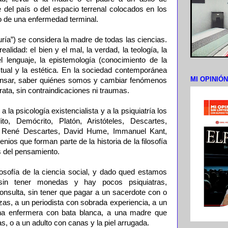
 del país o del espacio terrenal colocados en los
o de una enfermedad terminal.
duría”) se considera la madre de todas las ciencias.
alidad: el bien y el mal, la verdad, la teología, la
, el lenguaje, la epistemología (conocimiento de la
textual y la estética. En la sociedad contemporánea
MI OPINIÓ
 pensar, saber quiénes somos y cambiar fenómenos
rata, sin contraindicaciones ni traumas.
a psicología existencialista y a la psiquiatría los
ito, Demócrito, Platón, Aristóteles, Descartes,
x, René Descartes, David Hume, Immanuel Kant,
nios que forman parte de la historia de la filosofía
s del pensamiento.
losofía de la ciencia social, y dado qued estamos
sin tener monedas y hay pocos psiquiatras,
onsulta, sin tener que pagar a un sacerdote con o
izas, a un periodista con sobrada experiencia, a un
 una enfermera con bata blanca, a una madre que
 o a un adulto con canas y la piel arrugada.