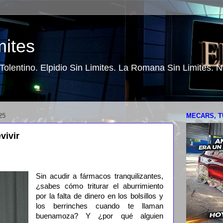
mites
o Tolentino. Elpidio Sin Limites. La Romana Sin Limites.
25
MECARS, T
vivir
Sin acudir a fármacos tranquilizantes,
¿sabes cómo triturar el aburrimiento
por la falta de dinero en los bolsillos y
los berrinches cuando te llaman
buenamoza? Y ¿por qué alguien