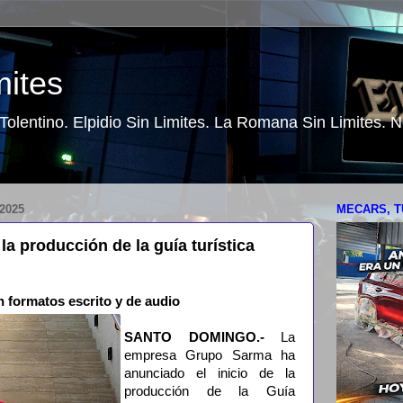
mites
o Tolentino. Elpidio Sin Limites. La Romana Sin Limites.
2025
MECARS, T
a producción de la guía turística
n formatos escrito y de audio
SANTO DOMINGO.-
La
empresa Grupo Sarma ha
anunciado el inicio de la
producción de la Guía