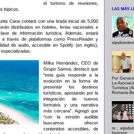
el turismo de reuniones,
LAS MÁS L
s tópicos.
unta Cana contará con una tirada inicial de 5,000
rán distribuidos en hoteles, ferias nacionales e
clave de información turística. Además, estará
tal a través de plataformas como PressReader y
elpidiotole
dad de audio, accesible en Spotify (en inglés),
 especializadas.
Milka Hernández, CEO de
Grupo Sarma, destacó que
“esta guía responde a la
Por Genaro
evolución en la forma de
La Asociac
presentar los destinos
Turística (
Romana-Baya
turísticos, apostando por la
integración de nuevos
formatos y una narrativa
más cercana”. Agregó que
“con la versión audible
buscamos ofrecer
m ; elpidi
contenidos accesibles, de
Imprimir