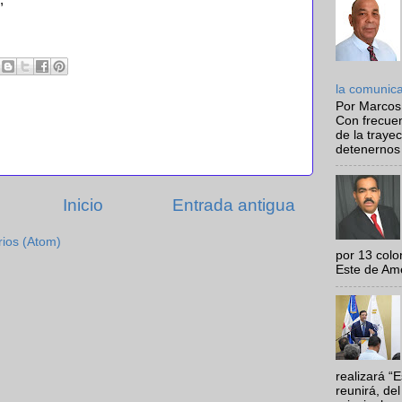
;
la comunic
Por Marcos
Con frecue
de la traye
detenernos 
Inicio
Entrada antigua
rios (Atom)
por 13 colo
Este de Amér
realizará “
reunirá, del