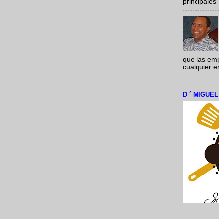
principales .
que las em
cualquier e
D ´ MIGUE