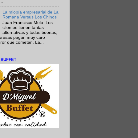
..
La miopía empresarial de La
Romana Versus Los Chinos
Juan Francisco Melo. Los
clientes tienen tantas
alternativas y todas buenas,
presas pagan muy caro
rror que cometan. La...
L BUFFET