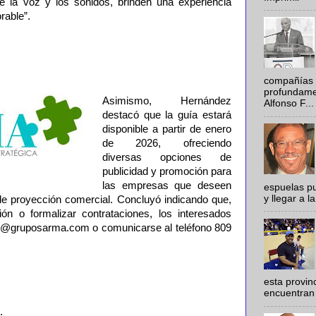
de la voz y los sonidos, brinden una experiencia
rable”.
compañías 
profundamen
Asimismo, Hernández
Alfonso F...
destacó que la guía estará
disponible a partir de enero
de 2026, ofreciendo
diversas opciones de
publicidad y promoción para
las empresas que deseen
espuelas pu
y llegar a la
e proyección comercial. Concluyó indicando que,
ón o formalizar contrataciones, los interesados
nfo@gruposarma.com o comunicarse al teléfono 809
esta provi
encuentran 