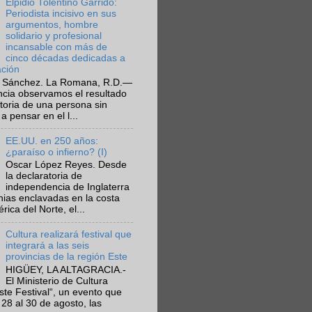
Elpidio Tolentino Garrido:
Periodista incisivo en sus
argumentos, hombre
solidario y profesional
incansable con más de
cinco décadas dedicadas a
ación
 Sánchez. La Romana, R.D.—
ncia observamos el resultado
ctoria de una persona sin
a pensar en el l...
EE.UU. en 250 años:
¿paraíso o infierno? (I)
Oscar López Reyes. Desde
la declaratoria de
independencia de Inglaterra
nias enclavadas en la costa
ica del Norte, el...
Cultura realizará festival que
integrará a las seis
provincias de la región Este
HIGÜEY, LA ALTAGRACIA.-
El Ministerio de Cultura
Este Festival“, un evento que
 28 al 30 de agosto, las