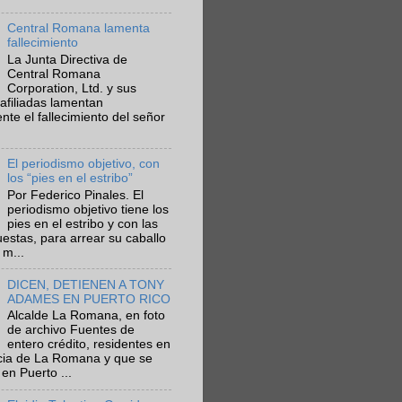
Central Romana lamenta
fallecimiento
La Junta Directiva de
Central Romana
Corporation, Ltd. y sus
afiliadas lamentan
te el fallecimiento del señor
El periodismo objetivo, con
los “pies en el estribo”
Por Federico Pinales. El
periodismo objetivo tiene los
pies en el estribo y con las
estas, para arrear su caballo
 m...
DICEN, DETIENEN A TONY
ADAMES EN PUERTO RICO
Alcalde La Romana, en foto
de archivo Fuentes de
entero crédito, residentes en
ncia de La Romana y que se
en Puerto ...