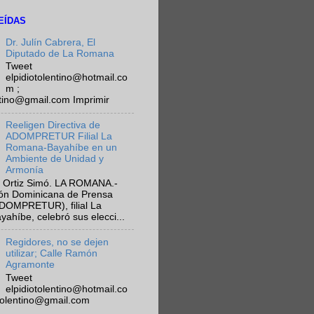
EÍDAS
Dr. Julín Cabrera, El
Diputado de La Romana
Tweet
elpidiotolentino@hotmail.co
m ;
ntino@gmail.com Imprimir
Reeligen Directiva de
ADOMPRETUR Filial La
Romana-Bayahíbe en un
Ambiente de Unidad y
Armonía
 Ortiz Simó. LA ROMANA.-
ión Dominicana de Prensa
ADOMPRETUR), filial La
híbe, celebró sus elecci...
Regidores, no se dejen
utilizar; Calle Ramón
Agramonte
Tweet
elpidiotolentino@hotmail.co
otolentino@gmail.com