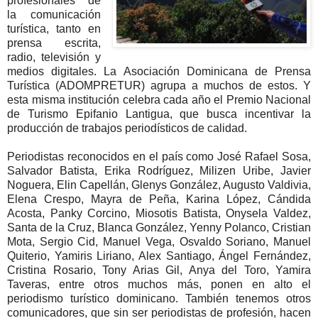
profesionales de
la comunicación
turística, tanto en
prensa escrita,
radio, televisión y
medios digitales. La Asociación Dominicana de Prensa
Turística (ADOMPRETUR) agrupa a muchos de estos. Y
esta misma institución celebra cada año el Premio Nacional
de Turismo Epifanio Lantigua, que busca incentivar la
producción de trabajos periodísticos de calidad.
Periodistas reconocidos en el país como José Rafael Sosa,
Salvador Batista, Erika Rodríguez, Milizen Uribe, Javier
Noguera, Elin Capellán, Glenys González, Augusto Valdivia,
Elena Crespo, Mayra de Peña, Karina López, Cándida
Acosta, Panky Corcino, Miosotis Batista, Onysela Valdez,
Santa de la Cruz, Blanca González, Yenny Polanco, Cristian
Mota, Sergio Cid, Manuel Vega, Osvaldo Soriano, Manuel
Quiterio, Yamiris Liriano, Alex Santiago, Ángel Fernández,
Cristina Rosario, Tony Arias Gil, Anya del Toro, Yamira
Taveras, entre otros muchos más, ponen en alto el
periodismo turístico dominicano. También tenemos otros
comunicadores, que sin ser periodistas de profesión, hacen