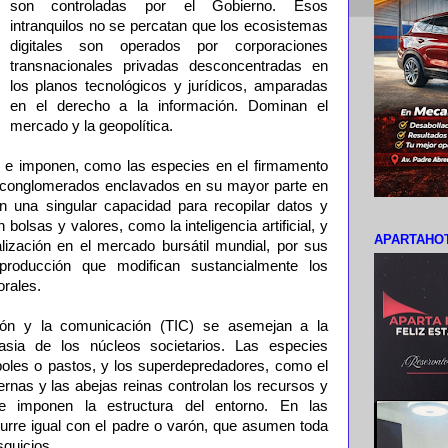
son controladas por el Gobierno. Esos
intranquilos no se percatan que los ecosistemas
digitales son operados por corporaciones
transnacionales privadas desconcentradas en
los planos tecnológicos y jurídicos, amparadas
en el derecho a la información. Dominan el
mercado y la geopolítica.
n e imponen, como las especies en el firmamento
e conglomerados enclavados en su mayor parte en
 una singular capacidad para recopilar datos y
 bolsas y valores, como la inteligencia artificial, y
APARTAHOT
alización en el mercado bursátil mundial, por sus
producción que modifican sustancialmente los
orales.
ción y la comunicación (TIC) se asemejan a la
rasia de los núcleos societarios. Las especies
boles o pastos, y los superdepredadores, como el
hiernas y las abejas reinas controlan los recursos y
 e imponen la estructura del entorno. En las
urre igual con el padre o varón, que asumen toda
squicios.