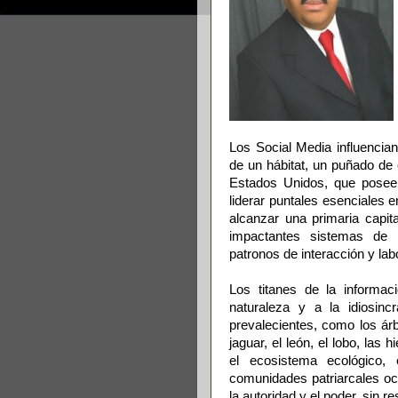
Los Social Media influencia
de un hábitat, un puñado d
Estados Unidos, que poseen
liderar puntales esenciales en
alcanzar una primaria capit
impactantes sistemas de 
patronos de interacción y lab
Los titanes de la informa
naturaleza y a la idiosinc
prevalecientes, como los ár
jaguar, el león, el lobo, las 
el ecosistema ecológico,
comunidades patriarcales oc
la autoridad y el poder, sin re