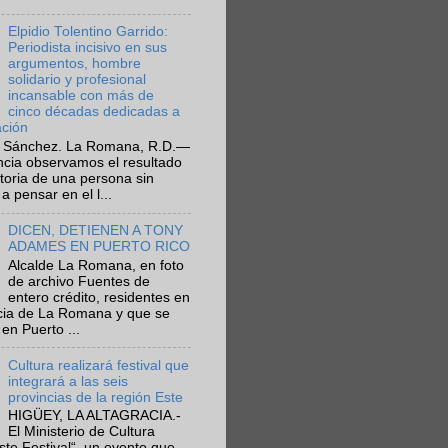
Elpidio Tolentino Garrido:
Periodista incisivo en sus
argumentos, hombre
solidario y profesional
incansable con más de
cinco décadas dedicadas a
ación
 Sánchez. La Romana, R.D.—
ncia observamos el resultado
ctoria de una persona sin
a pensar en el l...
DICEN, DETIENEN A TONY
ADAMES EN PUERTO RICO
Alcalde La Romana, en foto
de archivo Fuentes de
entero crédito, residentes en
ncia de La Romana y que se
en Puerto ...
Cultura realizará festival que
integrará a las seis
provincias de la región Este
HIGÜEY, LA ALTAGRACIA.-
El Ministerio de Cultura
Este Festival“, un evento que