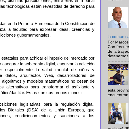
, distintas jurisdicciones, entre ellas el Tribunal
las tecnológicas están revestidas de derecho para
adas en la Primera Enmienda de la Constitución de
za la facultad para expresar ideas, creencias y
tricciones gubernamentales.
la comunic
Por Marcos
Con frecue
de la traye
detenernos 
s estatales para achicar el imperio del mercado por
asegurar la soberanía digital, esquivar la adicción
er especialmente la salud mental de niños y
de datos, arquitectos Web, desarrolladores de
en algoritmos y modelos matemáticos no cesan de
 alternativos para transformar el asfixiante y
esta provi
ico/dactilar. Estas son sus proposiciones:
encuentran 
iciones legislativas para la regulación digital,
cios Digitales (DSA) de la Unión Europea, que
iciones, condicionamientos y sanciones a los
realizará “