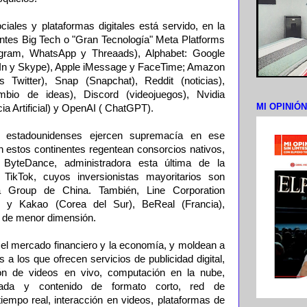
iales y plataformas digitales está servido, en la
gantes Big Tech o "Gran Tecnología" Meta Platforms
agram, WhatsApp y Threaads), Alphabet: Google
dIn y Skype), Apple iMessage y FaceTime; Amazon
 Twitter), Snap (Snapchat), Reddit (noticias),
ambio de ideas), Discord (videojuegos), Nvidia
MI OPINIÓ
ia Artificial) y OpenAI ( ChatGPT).
s estadounidenses ejercen supremacía en ese
n estos continentes regentean consorcios nativos,
ByteDance, administradora esta última de la
 TikTok, cuyos inversionistas mayoritarios son
bá Group de China. También, Line Corporation
n y Kakao (Corea del Sur), BeReal (Francia),
 de menor dimensión.
l mercado financiero y la economía, y moldean a
 a los que ofrecen servicios de publicidad digital,
ión de videos en vivo, computación en la nube,
grada y contenido de formato corto, red de
tiempo real, interacción en videos, plataformas de