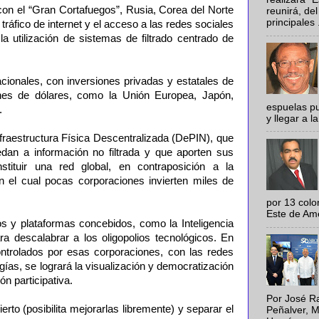
con el “Gran Cortafuegos”, Rusia, Corea del Norte
reunirá, del
principales .
l tráfico de internet y el acceso a las redes sociales
 la utilización de sistemas de filtrado centrado de
nacionales, con inversiones privadas y estatales de
nes de dólares, como la Unión Europea, Japón,
espuelas pu
.
y llegar a la
Infraestructura Física Descentralizada (DePIN), que
edan a información no filtrada y que aporten sus
tituir una red global, en contraposición a la
en el cual pocas corporaciones invierten miles de
por 13 colo
Este de Amér
os y plataformas concebidos, como la Inteligencia
para descalabrar a los oligopolios tecnológicos. En
ntrolados por esas corporaciones, con las redes
gías, se logrará la visualización y democratización
ón participativa.
Por José Ra
erto (posibilita mejorarlas libremente) y separar el
Peñalver, M