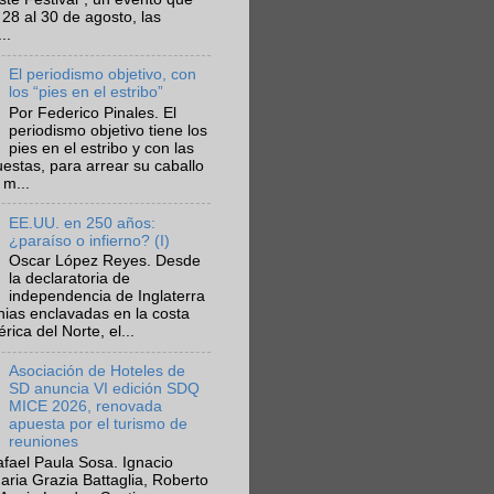
 28 al 30 de agosto, las
..
El periodismo objetivo, con
los “pies en el estribo”
Por Federico Pinales. El
periodismo objetivo tiene los
pies en el estribo y con las
estas, para arrear su caballo
 m...
EE.UU. en 250 años:
¿paraíso o infierno? (I)
Oscar López Reyes. Desde
la declaratoria de
independencia de Inglaterra
nias enclavadas en la costa
ica del Norte, el...
Asociación de Hoteles de
SD anuncia VI edición SDQ
MICE 2026, renovada
apuesta por el turismo de
reuniones
fael Paula Sosa. Ignacio
aria Grazia Battaglia, Roberto