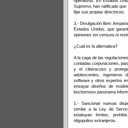
operativos. En Estados Unidos
Supremo, han ratificado que 
fijar sus propias directrices.
3.- Divulgación libre: Ampar
Estados Unidos, que garanti
opiniones sin censura ni res
¿Cuál es la alternativa?
A la zaga de las regulacione
contadas corporaciones, para 
y el ciberacoso y proteg
adolescentes, ingenieros 
software y otros expertos 
ensayar diseños de modelos
bochornoso panorama informát
1.- Sancionar nuevas dispos
similar a la Ley de Servi
estatuyan límites, prohib
oligopolios extranjeros.