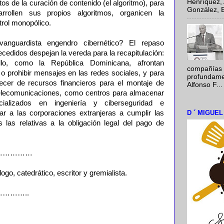
Henríquez, 
tos de la curación de contenido (el algoritmo), para
González, E
arrollen sus propios algoritmos, organicen la
trol monopólico.
anguardista engendro cibernético? El repaso
ecedidos despejan la vereda para la recapitulación:
lo, como la República Dominicana, afrontan
compañías 
o prohibir mensajes en las redes sociales, y para
profundamen
arecer de recursos financieros para el montaje de
Alfonso F...
 telecomunicaciones, como centros para almacenar
ecializados en ingeniería y ciberseguridad e
D ´ MIGUE
r a las corporaciones extranjeras a cumplir las
s las relativas a la obligación legal del pago de
……………
ogo, catedrático, escritor y gremialista.
………..