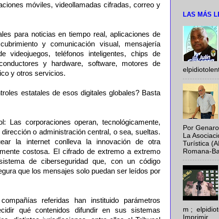
ciones móviles, videollamadas cifradas, correo y
LAS MÁS L
les para noticias en tiempo real, aplicaciones de
cubrimiento y comunicación visual, mensajería
e videojuegos, teléfonos inteligentes, chips de
conductores y hardware, software, motores de
elpidiotole
co y otros servicios.
roles estatales de esos digitales globales? Basta
trol: Las corporaciones operan, tecnológicamente,
Por Genaro
dirección o administración central, o sea, sueltas.
La Asociac
ar la internet conlleva la innovación de otra
Turística (
Romana-Baya
tamente costosa. El cifrado de extremo a extremo
stema de ciberseguridad que, con un código
segura que los mensajes solo puedan ser leídos por
compañías referidas han instituido parámetros
m ; elpidi
cidir qué contenidos difundir en sus sistemas
Imprimir