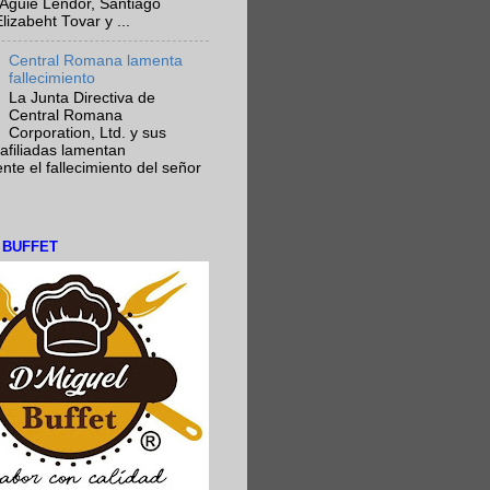
Aguie Lendor, Santiago
lizabeht Tovar y ...
Central Romana lamenta
fallecimiento
La Junta Directiva de
Central Romana
Corporation, Ltd. y sus
afiliadas lamentan
te el fallecimiento del señor
L BUFFET