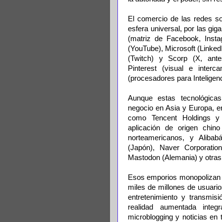
El comercio de las redes soc
esfera universal, por las gi
(matriz de Facebook, Inst
(YouTube), Microsoft (Linke
(Twitch) y Scorp (X, antes
Pinterest (visual e interc
(procesadores para Inteligenc
Aunque estas tecnológica
negocio en Asia y Europa, e
como Tencent Holdings y 
aplicación de origen chino
norteamericanos, y Aliba
(Japón), Naver Corporatio
Mastodon (Alemania) y otras
Esos emporios monopolizan e
miles de millones de usuarios
entretenimiento y transmis
realidad aumentada inte
microblogging y noticias en 