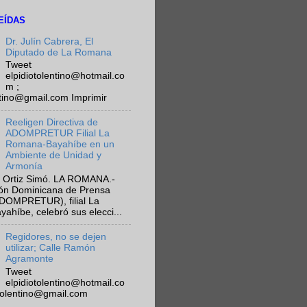
EÍDAS
Dr. Julín Cabrera, El
Diputado de La Romana
Tweet
elpidiotolentino@hotmail.co
m ;
ntino@gmail.com Imprimir
Reeligen Directiva de
ADOMPRETUR Filial La
Romana-Bayahíbe en un
Ambiente de Unidad y
Armonía
 Ortiz Simó. LA ROMANA.-
ión Dominicana de Prensa
ADOMPRETUR), filial La
híbe, celebró sus elecci...
Regidores, no se dejen
utilizar; Calle Ramón
Agramonte
Tweet
elpidiotolentino@hotmail.co
otolentino@gmail.com