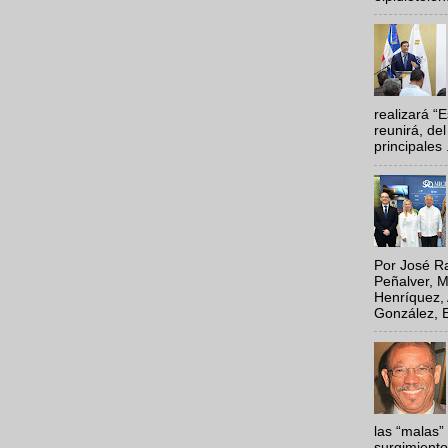
realizará “
reunirá, del
principales .
Por José Ra
Peñalver, M
Henríquez, 
González, E
las “malas”
surgimiento