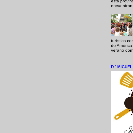
esta provi
encuentran 
turística c
de América 
verano domi
D ´ MIGUE