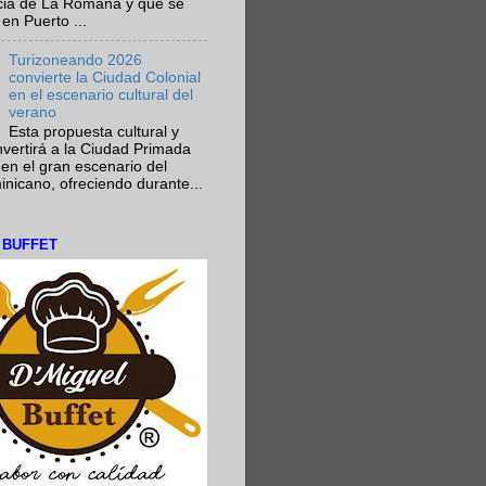
ncia de La Romana y que se
en Puerto ...
Turizoneando 2026
convierte la Ciudad Colonial
en el escenario cultural del
verano
Esta propuesta cultural y
onvertirá a la Ciudad Primada
en el gran escenario del
nicano, ofreciendo durante...
L BUFFET