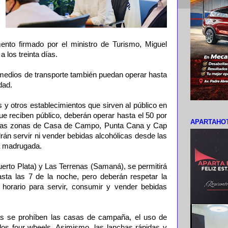
nto firmado por el ministro de Turismo, Miguel
 los treinta días.
medios de transporte también puedan operar hasta
dad.
s y otros establecimientos que sirven al público en
ue reciben público, deberán operar hasta el 50 por
APARTAHOT
 las zonas de Casa de Campo, Punta Cana y Cap
án servir ni vender bebidas alcohólicas desde las
la madrugada.
erto Plata) y Las Terrenas (Samaná), se permitirá
asta las 7 de la noche, pero deberán respetar la
l horario para servir, consumir y vender bebidas
cas se prohíben las casas de campaña, el uso de
dos four wheels. Asimismo, las lanchas rápidas y