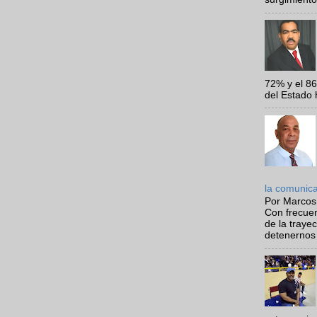
72% y el 8
del Estado 
la comunic
Por Marcos
Con frecue
de la traye
detenernos 