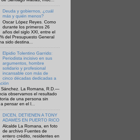
Deuda y gobiernos, ¿cuál
más y quién menos?
Oscar López Reyes. Como
durante los primeros 26
años del siglo XXI, entre el
6% del Presupuesto General
ha sido destina...
Elpidio Tolentino Garrido:
Periodista incisivo en sus
argumentos, hombre
solidario y profesional
incansable con más de
cinco décadas dedicadas a
ación
 Sánchez. La Romana, R.D.—
ncia observamos el resultado
ctoria de una persona sin
a pensar en el l...
DICEN, DETIENEN A TONY
ADAMES EN PUERTO RICO
Alcalde La Romana, en foto
de archivo Fuentes de
entero crédito, residentes en