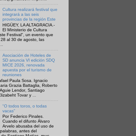
Cultura realizará festival que
integrará a las seis
provincias de la región Este
HIGÜEY, LA ALTAGRACIA.-
El Ministerio de Cultura
Este Festival“, un evento que
 28 al 30 de agosto, las
..
Asociación de Hoteles de
SD anuncia VI edición SDQ
MICE 2026, renovada
apuesta por el turismo de
reuniones
fael Paula Sosa. Ignacio
aria Grazia Battaglia, Roberto
Aguie Lendor, Santiago
lizabeht Tovar y ...
“O todos toros, o todas
vacas”
Por Federico Pinales.
Cuando el difunto Álvaro
Arvelo abusaba del uso de
 palabras, antes del
 de Santiago Matías, muc...