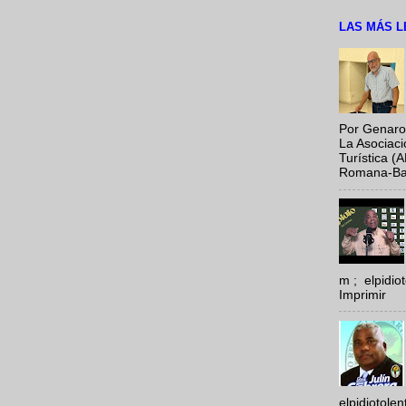
LAS MÁS L
Por Genaro
La Asociac
Turística (
Romana-Baya
m ; elpidi
Imprimir
elpidiotole