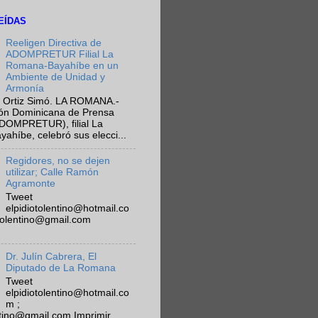
EÍDAS
Reeligen Directiva de
ADOMPRETUR Filial La
Romana-Bayahíbe en un
Ambiente de Unidad y
Armonía
 Ortiz Simó. LA ROMANA.-
ión Dominicana de Prensa
ADOMPRETUR), filial La
híbe, celebró sus elecci...
Regidores, no se dejen
utilizar; Calle Ramón
Agramonte
Tweet
elpidiotolentino@hotmail.co
otolentino@gmail.com
Dr. Julín Cabrera, El
Diputado de La Romana
Tweet
elpidiotolentino@hotmail.co
m ;
ntino@gmail.com Imprimir