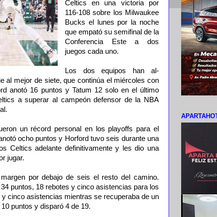
Celtics en una victoria por
116-108 so­bre los Milwaukee
Bucks el lunes por la noche
que empató su semifinal de la
Conferencia Este a dos
juegos cada uno.
Los dos equipos han al­
rie al mejor de siete, que continúa el miércoles con
rd anotó 16 puntos y Tatum 12 solo en el últi­mo
eltics a superar al cam­peón defensor de la NBA
al.
APARTAHOT
eron un récord per­sonal en los playoffs pa­ra el
anotó ocho puntos y Horford tuvo seis durante una
os Celtics adelante definitivamente y les dio una
r jugar.
 margen por debajo de seis el resto del camino.
34 puntos, 18 rebotes y cinco asis­tencias para los
 y cinco asistencias mientras se recuperaba de un
10 puntos y disparó 4 de 19.