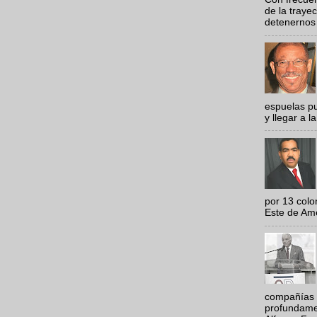
de la traye
detenernos 
espuelas pu
y llegar a la
por 13 colo
Este de Amér
compañías 
profundamen