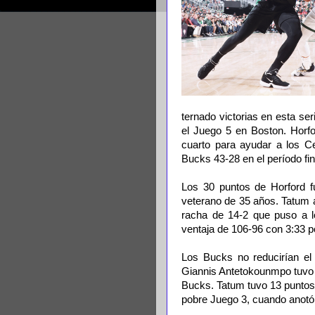
ternado victorias en es­ta se
el Juego 5 en Boston. Horfo
cuarto para ayudar a los C
Bucks 43-28 en el período fin
Los 30 puntos de Hor­ford fu
veterano de 35 años. Tatum 
racha de 14-2 que pu­so a l
ventaja de 106-96 con 3:33 po
Los Bucks no reduci­rían el
Giannis Antetokoun­mpo tuvo 
Bucks. Tatum tuvo 13 puntos
pobre Juego 3, cuando anotó 