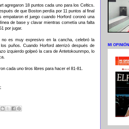
 agregaron 18 puntos cada uno para los Celtics.
espués de que Bos­ton perdía por 11 puntos al final
ics empataron el juego cuando Horford co­ronó una
 línea de base y clavar mientras cometía una falta
1 por jugar.
 no es muy ex­presivo en la cancha, ce­lebró la
MI OPINIÓ
o los puños. Cuando Horford aterrizó después de
zo izquier­do golpeó la cara de Ante­tokounmpo, lo
ca.
on cada uno tiros li­bres para hacer el 81-81.
;