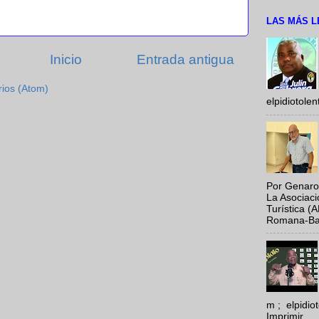
LAS MÁS L
Inicio
Entrada antigua
rios (Atom)
elpidiotole
Por Genaro
La Asociac
Turística (
Romana-Baya
m ; elpidi
Imprimir