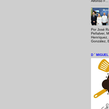
Alfonso F...
Por José Ra
Peñalver, M
Henríquez, 
González, E
D ´ MIGUE