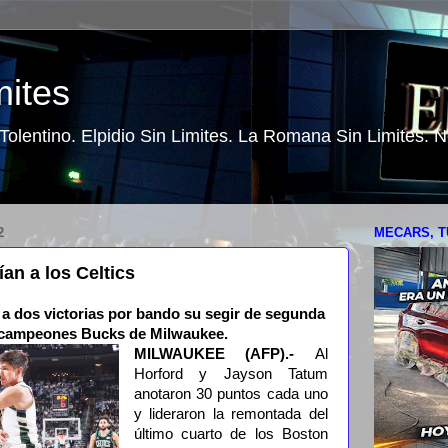
mites
o Tolentino. Elpidio Sin Limites. La Romana Sin Limites.
2
MECARS, T
an a los Celtics
 a dos victorias por bando su segir de segunda
os campeones Bucks de Milwaukee.
MILWAUKEE (AFP).-
Al
Horford y Jayson Tatum
anotaron 30 puntos cada uno
y lideraron la remontada del
último cuarto de los Boston