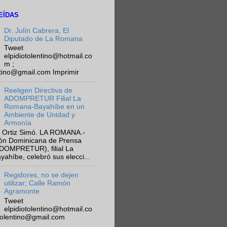
EÍDAS
Dr. Julín Cabrera, El
Diputado de La Romana
Tweet
elpidiotolentino@hotmail.co
m ;
ntino@gmail.com Imprimir
Reeligen Directiva de
ADOMPRETUR Filial La
Romana-Bayahíbe en un
Ambiente de Unidad y
Armonía
 Ortiz Simó. LA ROMANA.-
ión Dominicana de Prensa
ADOMPRETUR), filial La
híbe, celebró sus elecci...
Regidores, no se dejen
utilizar; Calle Ramón
Agramonte
Tweet
elpidiotolentino@hotmail.co
otolentino@gmail.com