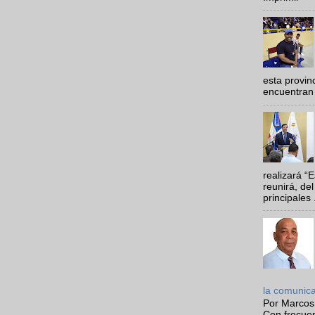
esta provi
encuentran 
realizará “
reunirá, del
principales .
la comunic
Por Marcos
Con frecue