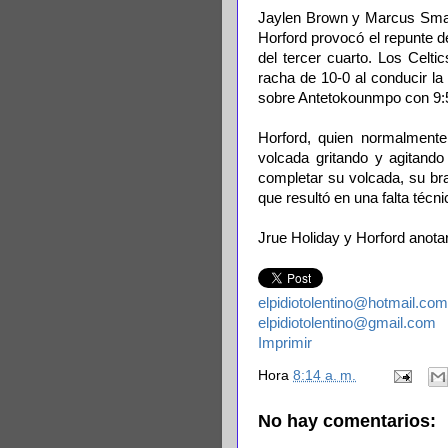
Jaylen Brown y Marcus Smart
Horford provocó el repunte d
del tercer cuarto. Los Celt
racha de 10-0 al conducir la
sobre Antetokoun­mpo con 9:5
Horford, quien nor­malmente
volcada gritando y agitand
completar su volcada, su bra
que resultó en una falta técni
Jrue Holiday y Horford anotar
elpidiotolentino@hotmail.com
elpidiotolentino@gmail.com
Imprimir
Hora
8:14 a. m.
No hay comentarios: