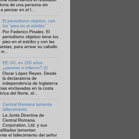
ctoria de una persona sin
a pensar en el l...
El periodismo objetivo, con
los “pies en el estribo”
Por Federico Pinales. El
periodismo objetivo tiene los
pies en el estribo y con las
estas, para arrear su caballo
 m...
EE.UU. en 250 años:
¿paraíso o infierno? (I)
Oscar López Reyes. Desde
la declaratoria de
independencia de Inglaterra
nias enclavadas en la costa
ica del Norte, el...
Central Romana lamenta
fallecimiento
La Junta Directiva de
Central Romana
Corporation, Ltd. y sus
afiliadas lamentan
te el fallecimiento del señor