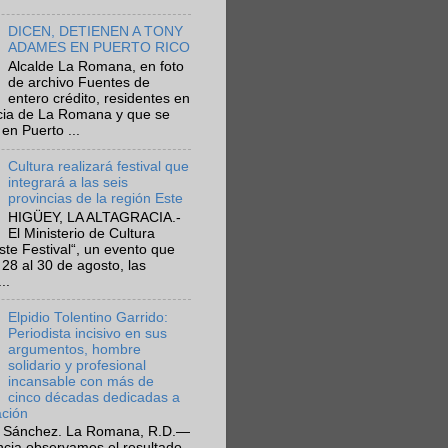
DICEN, DETIENEN A TONY
ADAMES EN PUERTO RICO
Alcalde La Romana, en foto
de archivo Fuentes de
entero crédito, residentes en
ncia de La Romana y que se
en Puerto ...
Cultura realizará festival que
integrará a las seis
provincias de la región Este
HIGÜEY, LA ALTAGRACIA.-
El Ministerio de Cultura
Este Festival“, un evento que
 28 al 30 de agosto, las
..
Elpidio Tolentino Garrido:
Periodista incisivo en sus
argumentos, hombre
solidario y profesional
incansable con más de
cinco décadas dedicadas a
ación
 Sánchez. La Romana, R.D.—
ncia observamos el resultado