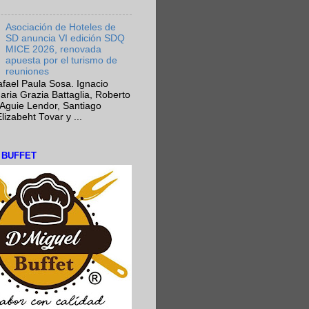
Asociación de Hoteles de
SD anuncia VI edición SDQ
MICE 2026, renovada
apuesta por el turismo de
reuniones
fael Paula Sosa. Ignacio
aria Grazia Battaglia, Roberto
Aguie Lendor, Santiago
lizabeht Tovar y ...
L BUFFET