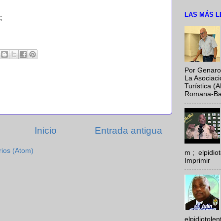
LAS MÁS L
;
Por Genaro
La Asociac
Turística (
Romana-Baya
Inicio
Entrada antigua
rios (Atom)
m ; elpidi
Imprimir
elpidiotole