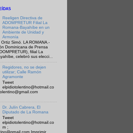
EÍDAS
Reeligen Directiva de
ADOMPRETUR Filial La
Romana-Bayahíbe en un
Ambiente de Unidad y
Armonía
 Ortiz Simó. LA ROMANA.-
ión Dominicana de Prensa
ADOMPRETUR), filial La
híbe, celebró sus elecci...
Regidores, no se dejen
utilizar; Calle Ramón
Agramonte
Tweet
elpidiotolentino@hotmail.co
otolentino@gmail.com
Dr. Julín Cabrera, El
Diputado de La Romana
Tweet
elpidiotolentino@hotmail.co
m ;
ntino@gmail.com Imprimir