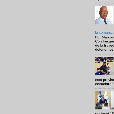
la comunic
Por Marcos
Con frecue
de la traye
detenernos 
esta provi
encuentran 
realizará “