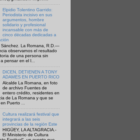
Elpidio Tolentino Garrido:
Periodista incisivo en sus
argumentos, hombre
solidario y profesional
incansable con más de
cinco décadas dedicadas a
ación
 Sánchez. La Romana, R.D.—
ncia observamos el resultado
ctoria de una persona sin
a pensar en el l...
DICEN, DETIENEN A TONY
ADAMES EN PUERTO RICO
Alcalde La Romana, en foto
de archivo Fuentes de
entero crédito, residentes en
ncia de La Romana y que se
en Puerto ...
Cultura realizará festival que
integrará a las seis
provincias de la región Este
HIGÜEY, LA ALTAGRACIA.-
El Ministerio de Cultura
Este Festival“, un evento que