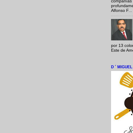
compañías 
profundamen
Alfonso F...
por 13 colo
Este de Amér
D ´ MIGUE