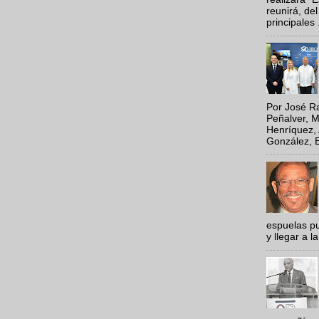
reunirá, del
principales .
Por José Ra
Peñalver, M
Henríquez, 
González, E
espuelas pu
y llegar a la