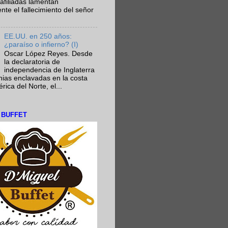
afiliadas lamentan
te el fallecimiento del señor
EE.UU. en 250 años:
¿paraíso o infierno? (I)
Oscar López Reyes. Desde
la declaratoria de
independencia de Inglaterra
nias enclavadas en la costa
ica del Norte, el...
L BUFFET