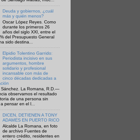
Deuda y gobiernos, ¿cuál
más y quién menos?
Oscar López Reyes. Como
durante los primeros 26
años del siglo XXI, entre el
6% del Presupuesto General
ha sido destina...
Elpidio Tolentino Garrido:
Periodista incisivo en sus
argumentos, hombre
solidario y profesional
incansable con más de
cinco décadas dedicadas a
ación
 Sánchez. La Romana, R.D.—
ncia observamos el resultado
ctoria de una persona sin
a pensar en el l...
DICEN, DETIENEN A TONY
ADAMES EN PUERTO RICO
Alcalde La Romana, en foto
de archivo Fuentes de
entero crédito, residentes en