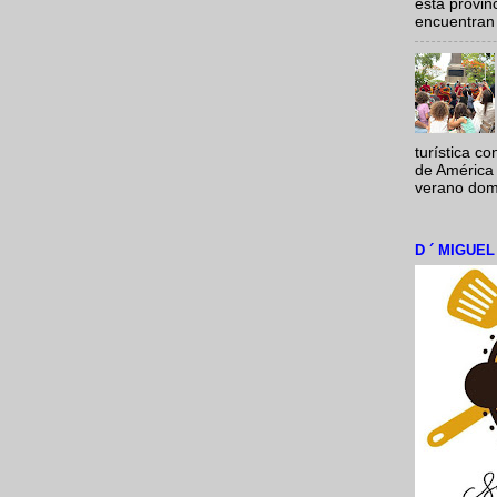
esta provi
encuentran 
turística c
de América 
verano domi
D ´ MIGUE