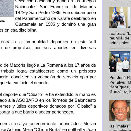
selección nacional y ganó en los Juegos
Nacionales San Francisco de Macorís
1979 y San Pedro 1986. Fue subcampeón
del Panamericano de Karate celebrado en
ate.
Guatemala en 1986 y dominó una gran
s en esa disciplina.
realizará “
reunirá, del
ntra a la inmortalidad deportiva en este VIII
principales .
ía de propulsor, por sus aportes en diversas
o de Macorís llegó a La Romana a los 17 años de
 trabajo logra establecerse como un próspero
porte, donde en su vocación de servicio opta por
Por José Ra
Peñalver, M
queda excluido el deporte.
Henríquez, 
González, E
del deporte que “Cibaito” le ha extendido la mano es
yado a la ASOBARO en los Torneos de Baloncesto
ormes y útiles deportivos donados por “Cibaito” a
mportar a qué barrio o sector pertenecen.
nen a los ya anteriormente anunciados Melvin
las “malas”
sé Antonio Mejía “Chichi Bolita” en softball y Juan
surgimiento