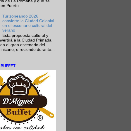
ncia de La Romana y que se
en Puerto ...
Turizoneando 2026
convierte la Ciudad Colonial
en el escenario cultural del
verano
Esta propuesta cultural y
onvertirá a la Ciudad Primada
en el gran escenario del
nicano, ofreciendo durante...
L BUFFET