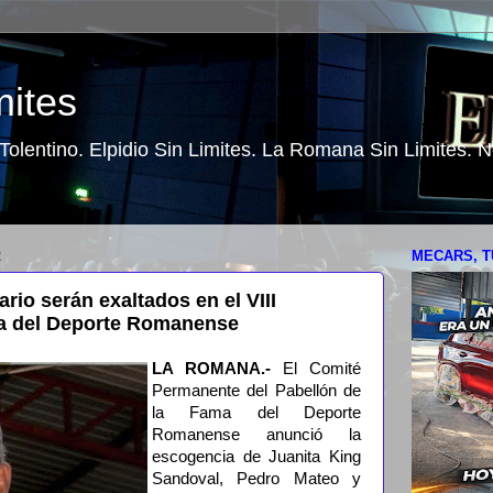
mites
o Tolentino. Elpidio Sin Limites. La Romana Sin Limites.
2
MECARS, T
rio serán exaltados en el VIII
a del Deporte Romanense
LA ROMANA.-
El Comité
Permanente del Pabellón de
la Fama del Deporte
Romanense anunció la
escogencia de Juanita King
Sandoval, Pedro Mateo y