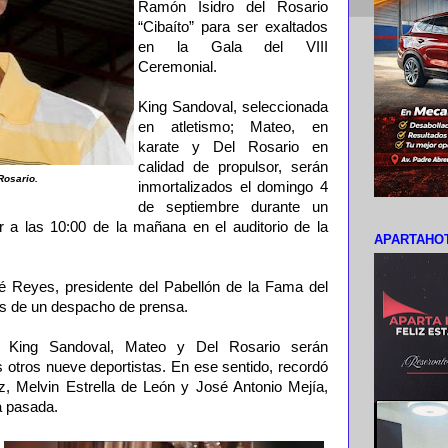
Ramón Isidro del Rosario
“Cibaíto” para ser exaltados
en la Gala del VIII
Ceremonial.
King Sandoval, seleccionada
en atletismo; Mateo, en
karate y Del Rosario en
calidad de propulsor, serán
Rosario.
inmortalizados el domingo 4
de septiembre durante un
r a las 10:00 de la mañana en el auditorio de la
APARTAHOT
sé Reyes, presidente del Pabellón de la Fama del
s de un despacho de prensa.
a King Sandoval, Mateo y Del Rosario serán
 otros nueve deportistas. En ese sentido, recordó
z, Melvin Estrella de León y José Antonio Mejía,
a pasada.