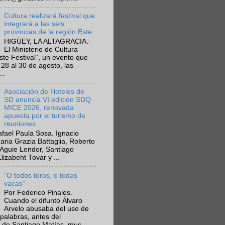
Cultura realizará festival que
integrará a las seis
provincias de la región Este
HIGÜEY, LA ALTAGRACIA.-
El Ministerio de Cultura
Este Festival“, un evento que
 28 al 30 de agosto, las
..
Asociación de Hoteles de
SD anuncia VI edición SDQ
MICE 2026, renovada
apuesta por el turismo de
reuniones
fael Paula Sosa. Ignacio
aria Grazia Battaglia, Roberto
Aguie Lendor, Santiago
lizabeht Tovar y ...
“O todos toros, o todas
vacas”
Por Federico Pinales.
Cuando el difunto Álvaro
Arvelo abusaba del uso de
 palabras, antes del
 de Santiago Matías, muc...