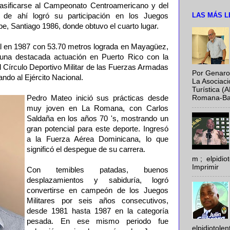
 clasificarse al Campeonato Centroamericano y del
LAS MÁS L
e ahí logró su participación en los Juegos
e, Santiago 1986, donde obtuvo el cuarto lugar.
l en 1987 con 53.70 metros lograda en Mayagüez,
una destacada actuación en Puerto Rico con la
l Círculo Deportivo Militar de las Fuerzas Armadas
Por Genaro
ando al Ejército Nacional.
La Asociac
Turística (
Pedro Mateo inició sus prácticas desde
Romana-Baya
muy joven en La Romana, con Carlos
Saldaña en los años 70 's, mostrando un
gran potencial para este deporte. Ingresó
a la Fuerza Aérea Dominicana, lo que
significó el despegue de su carrera.
m ; elpidi
Imprimir
Con temibles patadas, buenos
desplazamientos y sabiduría, logró
convertirse en campeón de los Juegos
Militares por seis años consecutivos,
desde 1981 hasta 1987 en la categoría
pesada. En ese mismo periodo fue
elpidiotole