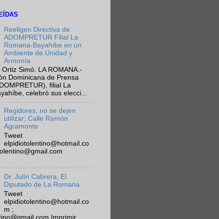
EÍDAS
Reeligen Directiva de
ADOMPRETUR Filial La
Romana-Bayahíbe en un
Ambiente de Unidad y
Armonía
 Ortiz Simó. LA ROMANA.-
ión Dominicana de Prensa
ADOMPRETUR), filial La
híbe, celebró sus elecci...
Regidores, no se dejen
utilizar; Calle Ramón
Agramonte
Tweet
elpidiotolentino@hotmail.co
otolentino@gmail.com
Dr. Julín Cabrera, El
Diputado de La Romana
Tweet
elpidiotolentino@hotmail.co
m ;
ntino@gmail.com Imprimir