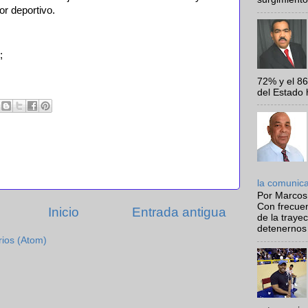
r deportivo.
;
72% y el 8
del Estado 
la comunic
Por Marcos
Con frecue
Inicio
Entrada antigua
de la traye
detenernos 
rios (Atom)