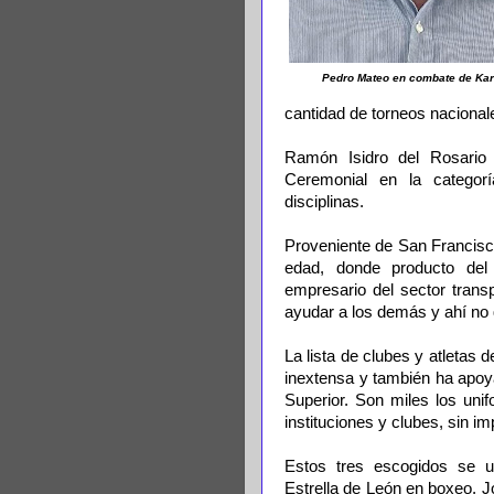
Pedro Mateo en combate de Kar
cantidad de torneos nacionale
Ramón Isidro del Rosario e
Ceremonial en la categor
disciplinas.
Proveniente de San Francisc
edad, donde producto del
empresario del sector trans
ayudar a los demás y ahí no 
La lista de clubes y atletas 
inextensa y también ha apo
Superior. Son miles los unif
instituciones y clubes, sin i
Estos tres escogidos se u
Estrella de León en boxeo, Jo