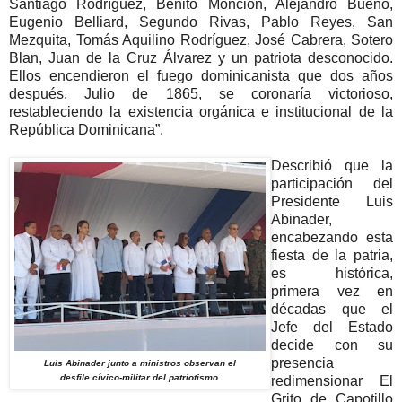
Santiago Rodríguez, Benito Monción, Alejandro Bueno,
Eugenio Belliard, Segundo Rivas, Pablo Reyes, San
Mezquita, Tomás Aquilino Rodríguez, José Cabrera, Sotero
Blan, Juan de la Cruz Álvarez y un patriota desconocido.
Ellos encendieron el fuego dominicanista que dos años
después, Julio de 1865, se coronaría victorioso,
restableciendo la existencia orgánica e institucional de la
República Dominicana”.
Describió que la
participación del
Presidente Luis
Abinader,
encabezando esta
fiesta de la patria,
es histórica,
primera vez en
décadas que el
Jefe del Estado
decide con su
presencia
Luis Abinader junto a ministros observan el
desfile cívico-militar del patriotismo.
redimensionar El
Grito de Capotillo