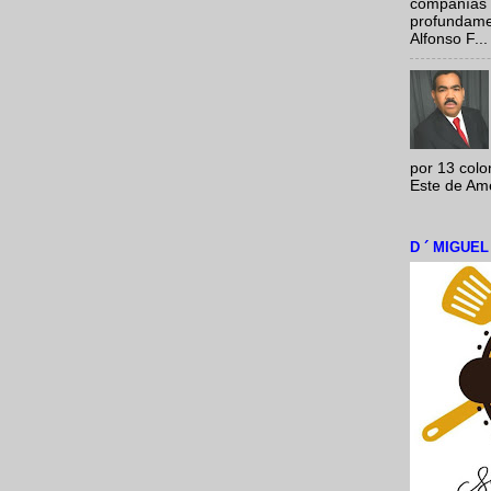
compañías 
profundamen
Alfonso F...
por 13 colo
Este de Amér
D ´ MIGUE