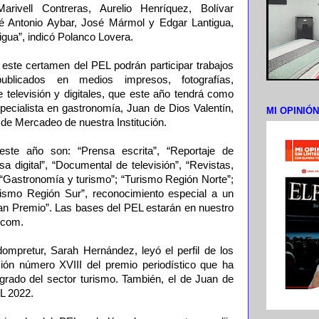
arivell Contreras, Aurelio Henríquez, Bolívar
 Antonio Aybar, José Mármol y Edgar Lantigua,
tigua”, indicó Polanco Lovera.
este certamen del PEL podrán participar trabajos
ublicados en medios impresos, fotografías,
televisión y digitales, que este año tendrá como
pecialista en gastronomía, Juan de Dios Valentín,
MI OPINIÓ
r de Mercadeo de nuestra Institución.
este año son: “Prensa escrita”, “Reportaje de
sa digital”, “Documental de televisión”, “Revistas,
”, “Gastronomía y turismo”; “Turismo Región Norte”;
rismo Región Sur”, reconocimiento especial a un
n Premio”. Las bases del PEL estarán en nuestro
.com.
ompretur, Sarah Hernández, leyó el perfil de los
sión número XVIII del premio periodístico que ha
grado del sector turismo. También, el de Juan de
EL 2022.