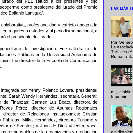
 jurado del PEL saludó a los presentes y dijo
escogerme como presidente del jurado del Premio
LAS MÁS L
ico Epifanio Lantigua”.
 colaborativa, profesionalidad y estricto apego a la
a entregarles a ustedes y al periodismo nacional, a
mó el presidente del jurado.
Por Genaro
La Asociac
eriodismo de investigación. Fue catedrático de
Turística (
laciones Públicas en la Universidad Autónoma de
Romana-Baya
ién, fue director de la Escuela de Comunicación
s.
3 integrada por Yenny Polanco Lovera, presidente;
m ; elpidi
dente; Sarah Wendy Hernández, secretaria General;
Imprimir
or de Finanzas; Carmen Luz Beato, directora de
 Reyes Pérez, director de Asuntos Regionales
, director de Relaciones Institucionales; Cristian
s Públicas; Milka Hernández, directora Turismo y
rector de Eventos; y Juan de Dios Valentín, vocal
 los responsables de la organización y producción
elpidiotole