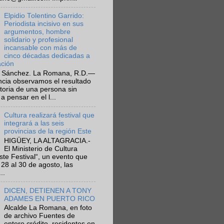
Elpidio Tolentino Garrido:
Periodista incisivo en sus
argumentos, hombre
solidario y profesional
incansable con más de
cinco décadas dedicadas a
ación
 Sánchez. La Romana, R.D.—
ncia observamos el resultado
ctoria de una persona sin
a pensar en el l...
Cultura realizará festival que
integrará a las seis
provincias de la región Este
HIGÜEY, LA ALTAGRACIA.-
El Ministerio de Cultura
Este Festival“, un evento que
 28 al 30 de agosto, las
..
DICEN, DETIENEN A TONY
ADAMES EN PUERTO RICO
Alcalde La Romana, en foto
de archivo Fuentes de
entero crédito, residentes en