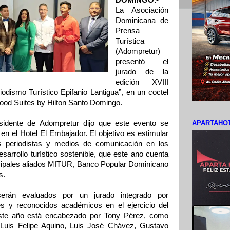
La Asociación
Dominicana de
Prensa
Turística
(Adompretur)
presentó el
jurado de la
edición XVIII
odismo Turístico Epifanio Lantigua”, en un coctel
ood Suites by Hilton Santo Domingo.
APARTAHOT
sidente de Adompretur dijo que este evento se
en el Hotel El Embajador. El objetivo es estimular
los periodistas y medios de comunicación en los
sarrollo turístico sostenible, que este ano cuenta
incipales aliados MITUR, Banco Popular Dominicano
s.
serán evaluados por un jurado integrado por
es y reconocidos académicos en el ejercicio del
este año está encabezado por Tony Pérez, como
r Luis Felipe Aquino, Luis José Chávez, Gustavo