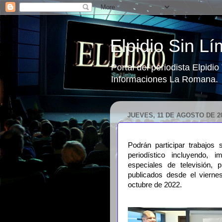
Elpidio Sin Lí
Portal del periodista Elpidi
Informaciones La Romana.
JUEVES, 11 DE AGOSTO DE 2
Podrán participar trabajos 
periodístico incluyendo, i
especiales de televisión, 
publicados desde el viern
octubre de 2022.