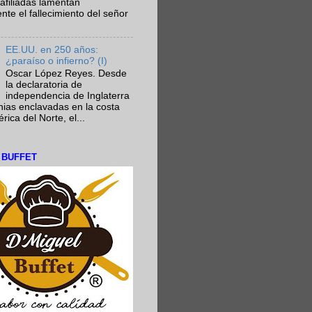
afiliadas lamentan
te el fallecimiento del señor
EE.UU. en 250 años:
¿paraíso o infierno? (I)
Oscar López Reyes. Desde
la declaratoria de
independencia de Inglaterra
nias enclavadas en la costa
ica del Norte, el...
L BUFFET