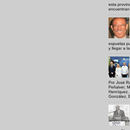
esta provi
encuentran 
espuelas pu
y llegar a la
Por José Ra
Peñalver, M
Henríquez, 
González, E