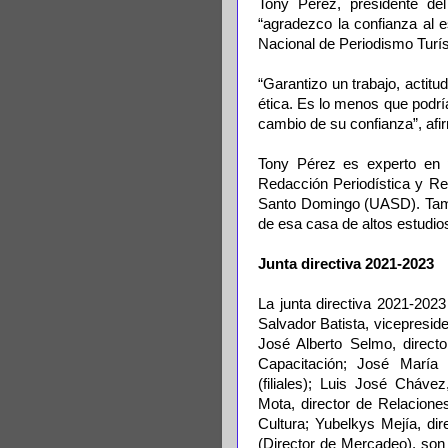
Tony Pérez, presidente del
“agradezco la confianza al 
Nacional de Periodismo Turíst
“Garantizo un trabajo, actitud
ética. Es lo menos que podrí
cambio de su confianza”, afir
Tony Pérez es experto en p
Redacción Periodística y Re
Santo Domingo (UASD). Tamb
de esa casa de altos estudio
Junta directiva 2021-2023
La junta directiva 2021-202
Salvador Batista, vicepresi
José Alberto Selmo, direct
Capacitación; José María
(filiales); Luis José Chávez
Mota, director de Relacione
Cultura; Yubelkys Mejía, di
(Director de Mercadeo), son