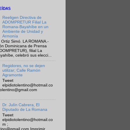
EÍDAS
Reeligen Directiva de
ADOMPRETUR Filial La
Romana-Bayahíbe en un
Ambiente de Unidad y
Armonía
 Ortiz Simó. LA ROMANA.-
ión Dominicana de Prensa
ADOMPRETUR), filial La
híbe, celebró sus elecci...
Regidores, no se dejen
utilizar; Calle Ramón
Agramonte
Tweet
elpidiotolentino@hotmail.co
otolentino@gmail.com
Dr. Julín Cabrera, El
Diputado de La Romana
Tweet
elpidiotolentino@hotmail.co
m ;
ntino@gmail.com Imprimir