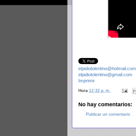
elpidiotolentino@hotmail.com
elpidiotolentino@gmail.com
Imprimir
Hora
12:32 p. m.
No hay comentarios:
Publicar un comentario