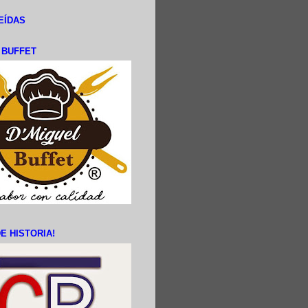
EÍDAS
L BUFFET
E HISTORIA!