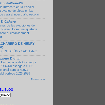
Minuto/Serie26
de Infraestructura Escolar
a avance de obras en La
e cara al nuevo año escolar
 El Cañero
ones de las elecciones del
El-Sayed logra una ajustada
sobre el establishment
ta
ACHARERO DE HENRY
DO
 EN JAPÓN - CAP. 1 de 2
ágono Digital
 Dominicana de Oncología
SODOM) escoge a el Dr.
onanci para la nueva
 del período 2026-2028
Mostrar todo
EL BLOG