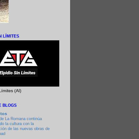
N LÍMITES
Límites (AI)
DE BLOGS
utos
 de La Romana continúa
o la cultura con la
ción de las nuevas obras de
bad