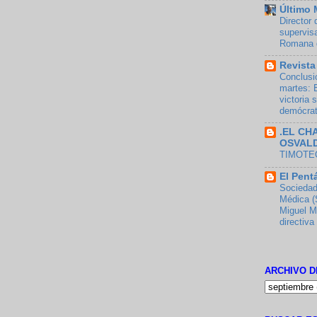
Último 
Director 
supervis
Romana d
Revista
Conclusi
martes: 
victoria 
demócra
.EL CH
OSVAL
TIMOTEO
El Pent
Sociedad
Médica (
Miguel M
directiva
ARCHIVO D