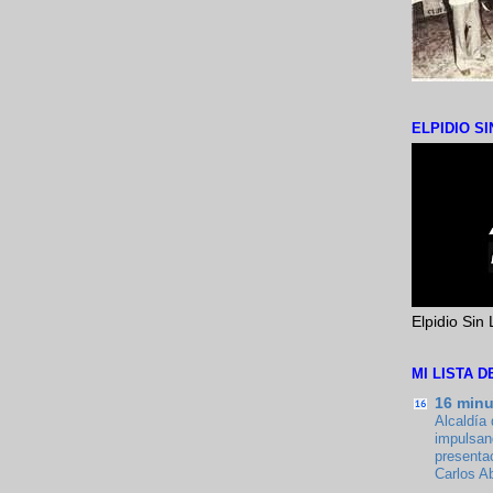
ELPIDIO SI
Elpidio Sin 
MI LISTA 
16 min
Alcaldía
impulsand
presenta
Carlos A