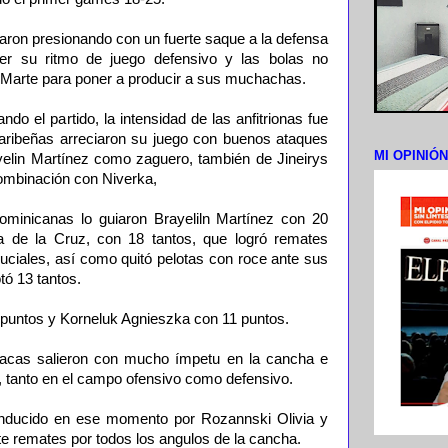
on presionando con un fuerte saque a la defensa
der su ritmo de juego defensivo y las bolas no
Marte para poner a producir a sus muchachas.
do el partido, la intensidad de las anfitrionas fue
aribeñas arreciaron su juego con buenos ataques
MI OPINIÓ
yelin Martínez como zaguero, también de Jineirys
combinación con Niverka,
ominicanas lo guiaron Brayeliln Martínez con 20
a de la Cruz, con 18 tantos, que logró remates
ciales, así como quitó pelotas con roce ante sus
tó 13 tantos.
 puntos y Korneluk Agnieszka con 11 puntos.
lacas salieron con mucho ímpetu en la cancha e
, tanto en el campo ofensivo como defensivo.
onducido en ese momento por Rozannski Olivia y
e remates por todos los angulos de la cancha.