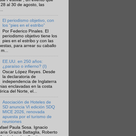
 28 al 30 de agosto, las
..
El periodismo objetivo, con
los “pies en el estribo”
Por Federico Pinales. El
periodismo objetivo tiene los
pies en el estribo y con las
estas, para arrear su caballo
 m...
EE.UU. en 250 años:
¿paraíso o infierno? (I)
Oscar López Reyes. Desde
la declaratoria de
independencia de Inglaterra
nias enclavadas en la costa
ica del Norte, el...
Asociación de Hoteles de
SD anuncia VI edición SDQ
MICE 2026, renovada
apuesta por el turismo de
reuniones
fael Paula Sosa. Ignacio
aria Grazia Battaglia, Roberto