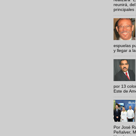
reunirá, del
principales .
espuelas pu
y llegar a la
por 13 colo
Este de Amér
Por José Ra
Peñalver, M