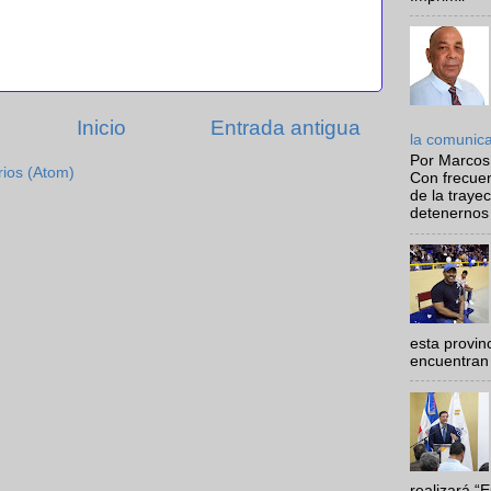
Inicio
Entrada antigua
la comunic
Por Marcos
rios (Atom)
Con frecue
de la traye
detenernos 
esta provi
encuentran 
realizará “