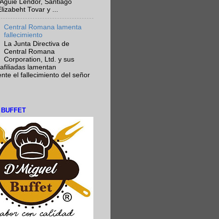
Aguie Lendor, Santiago
lizabeht Tovar y ...
Central Romana lamenta
fallecimiento
La Junta Directiva de
Central Romana
Corporation, Ltd. y sus
afiliadas lamentan
te el fallecimiento del señor
L BUFFET