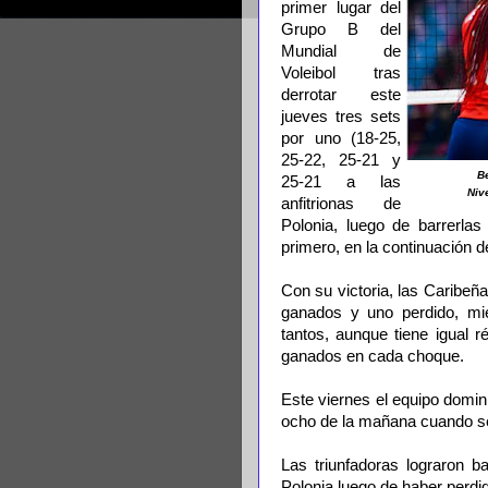
primer lugar del
Grupo B del
Mundial de
Voleibol tras
derrotar este
jueves tres sets
por uno (18-25,
25-22, 25-21 y
Be
25-21 a las
Nive
anfitrionas de
Polonia, luego de barrerlas
primero, en la continuación de
Con su victoria, las Caribeñ
ganados y uno perdido, mi
tantos, aunque tiene igual 
ganados en cada choque.
Este viernes el equipo domi
ocho de la mañana cuando se 
Las triunfadoras lograron b
Polonia luego de haber perdi