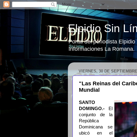
Elpidio Sin Lí
Portal del periodista Elpidi
Informaciones La Romana.
VIERNES, 30 DE SEPTIEMBRE
"Las Reinas del Caribe
Mundial
SANTO
DOMINGO.-
El
conjunto de la
República
Dominicana se
ubicó en el