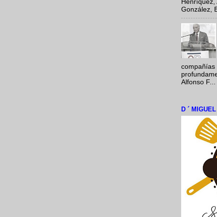
Henríquez, 
González, E
compañías 
profundamen
Alfonso F...
D ´ MIGUE