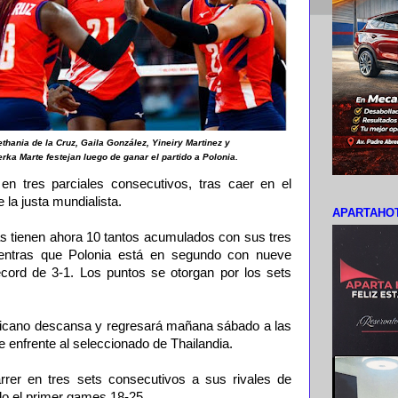
thania de la Cruz, Gaila González, Yineiry Martinez y
rka Marte festejan luego de ganar el partido a Polonia.
 en tres parciales consecutivos, tras caer en el
 la justa mundialista.
APARTAHOT
as tienen ahora 10 tantos acumulados con sus tres
entras que Polonia está en segundo con nueve
récord de 3-1. Los puntos se otorgan por los sets
nicano descansa y regresará mañana sábado a las
enfrente al seleccionado de Thailandia.
arrer en tres sets consecutivos a sus rivales de
do el primer games 18-25.