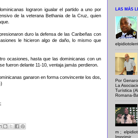
LAS MÁS L
dominicanas lograron igualar el partido a uno por
nsivo de la veterana Bethania de la Cruz, quien
aque.
t presionaron duro la defensa de las Caribeñas con
casiones le hicieron algo de daño, lo mismo que
elpidiotole
ro ocasiones, hasta que las dominicanas con un
se fueron delante 11-10, ventaja jamás perdieron.
dominicanas ganaron en forma convincente los dos,
Por Genaro
m)
La Asociac
Turística (
Romana-Baya
;
m ; elpidi
Imprimir