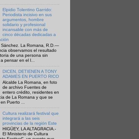
Elpidio Tolentino Garrido:
Periodista incisivo en sus
argumentos, hombre
solidario y profesional
incansable con más de
cinco décadas dedicadas a
ación
 Sánchez. La Romana, R.D.—
ncia observamos el resultado
ctoria de una persona sin
a pensar en el l...
DICEN, DETIENEN A TONY
ADAMES EN PUERTO RICO
Alcalde La Romana, en foto
de archivo Fuentes de
entero crédito, residentes en
ncia de La Romana y que se
en Puerto ...
Cultura realizará festival que
integrará a las seis
provincias de la región Este
HIGÜEY, LA ALTAGRACIA.-
El Ministerio de Cultura
Este Festival“, un evento que