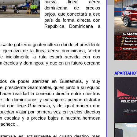
nueva línea aérea
dominicana de precios
bajos, que conectará a ese
país de forma directa con
República Dominicana a
casa de gobierno guatemalteco donde el presidente
 ejecutivo de la línea aérea dominicana, Víctor
e inicialmente la ruta estará servida con dos
miércoles y domingos, y que en un futuro cercano
APARTAHOT
dos de poder aterrizar en Guatemala, y muy
el presidente Giammattei, quien junto a su equipo
hacer realidad la conexión directa entre nuestros
nes de dominicanos y extranjeros puedan disfrutar
tural que tiene Guatemala, y de igual manera que
uedan viajar por primera vez en vuelos directos
n escalas y a precios bajos a nuestra hermosa
Pacheco .
atemala es actualmente el cuarto destino más