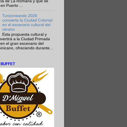
ncia de La Romana y que se
en Puerto ...
Turizoneando 2026
convierte la Ciudad Colonial
en el escenario cultural del
verano
Esta propuesta cultural y
onvertirá a la Ciudad Primada
en el gran escenario del
nicano, ofreciendo durante...
L BUFFET