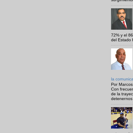
72% y el 8
del Estado 
la comunic
Por Marcos
Con frecue
de la traye
detenernos 