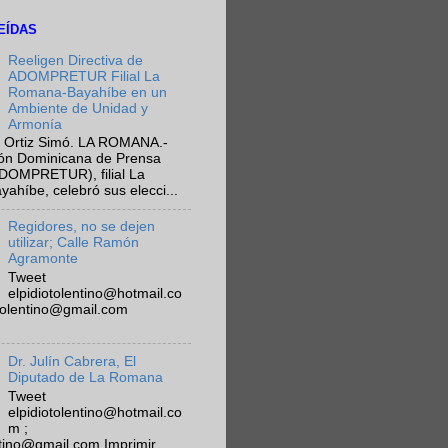
EÍDAS
Reeligen Directiva de
ADOMPRETUR Filial La
Romana-Bayahíbe en un
Ambiente de Unidad y
Armonía
 Ortiz Simó. LA ROMANA.-
ión Dominicana de Prensa
ADOMPRETUR), filial La
híbe, celebró sus elecci...
Regidores, no se dejen
utilizar; Calle Ramón
Agramonte
Tweet
elpidiotolentino@hotmail.co
otolentino@gmail.com
Dr. Julín Cabrera, El
Diputado de La Romana
Tweet
elpidiotolentino@hotmail.co
m ;
ntino@gmail.com Imprimir