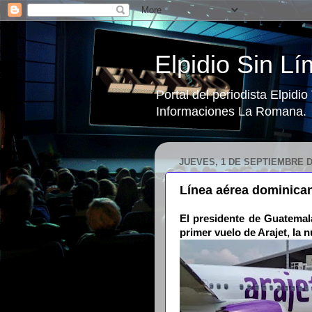
Elpidio Sin Lí
Portal del periodista Elpidi
Informaciones La Romana.
JUEVES, 1 DE SEPTIEMBRE D
Línea aérea dominica
El presidente de Guatemala
primer vuelo de Arajet, la 