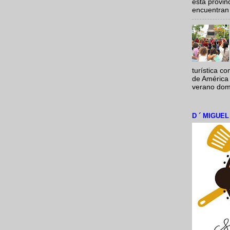
esta provi
encuentran 
turística c
de América 
verano domi
D ´ MIGUE