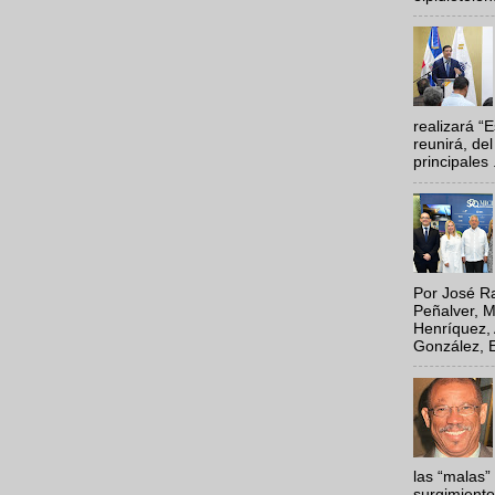
realizará “
reunirá, del
principales .
Por José Ra
Peñalver, M
Henríquez, 
González, E
las “malas”
surgimiento