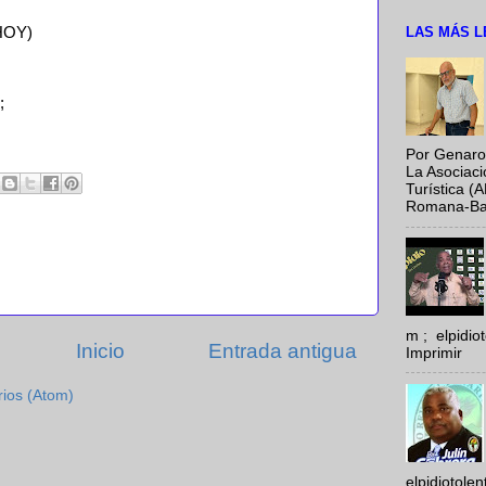
LAS MÁS L
 HOY)
;
Por Genaro
La Asociac
Turística (
Romana-Baya
m ; elpidi
Inicio
Entrada antigua
Imprimir
rios (Atom)
elpidiotole