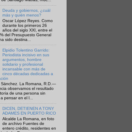
Deuda y gobiernos, ¿cuál
más y quién menos?
Oscar López Reyes. Como
durante los primeros 26
años del siglo XXI, entre el
6% del Presupuesto General
ha sido destina...
Elpidio Tolentino Garrido:
Periodista incisivo en sus
argumentos, hombre
solidario y profesional
incansable con más de
cinco décadas dedicadas a
ación
 Sánchez. La Romana, R.D.—
ncia observamos el resultado
ctoria de una persona sin
a pensar en el l...
DICEN, DETIENEN A TONY
ADAMES EN PUERTO RICO
Alcalde La Romana, en foto
de archivo Fuentes de
entero crédito, residentes en