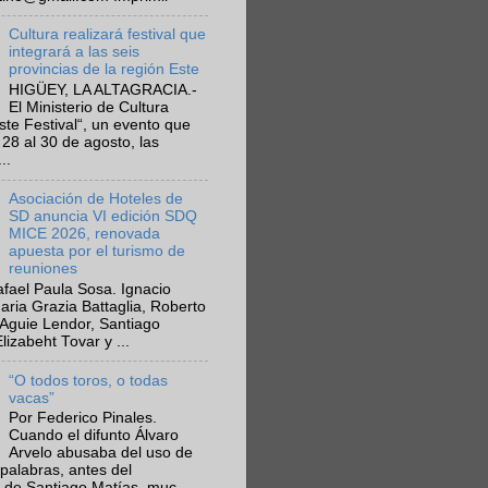
Cultura realizará festival que
integrará a las seis
provincias de la región Este
HIGÜEY, LA ALTAGRACIA.-
El Ministerio de Cultura
Este Festival“, un evento que
 28 al 30 de agosto, las
..
Asociación de Hoteles de
SD anuncia VI edición SDQ
MICE 2026, renovada
apuesta por el turismo de
reuniones
fael Paula Sosa. Ignacio
aria Grazia Battaglia, Roberto
Aguie Lendor, Santiago
lizabeht Tovar y ...
“O todos toros, o todas
vacas”
Por Federico Pinales.
Cuando el difunto Álvaro
Arvelo abusaba del uso de
 palabras, antes del
 de Santiago Matías, muc...