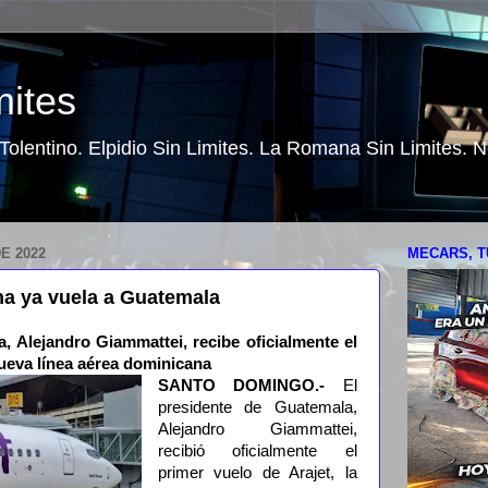
mites
o Tolentino. Elpidio Sin Limites. La Romana Sin Limites.
E 2022
MECARS, T
na ya vuela a Guatemala
, Alejandro Giammattei, recibe oficialmente el
nueva línea aérea dominicana
SANTO DOMINGO.-
El
presidente de Guatemala,
Alejandro Giammattei,
recibió oficialmente el
primer vuelo de Arajet, la