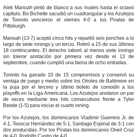
Alek Manoah pintó de blanco a sus rivales hasta el octavo
capítulo, Bo Bichette sacudió un cuadrangular y los Azulejos
de Toronto vencieron el viernes 4-0 a los Piratas de
Pittsburgh.
Manoah (13-7) aceptó cinco hits y repartió seis ponches a lo
largo de siete innings y un tercio. Retiró a 15 de sus últimos
18 contrincantes. El derecho laboró al menos siete innings
sin tolerar anotación por primera vez desde el 13 de
septiembre, cuando cumplió una faena de ocho entradas.
Toronto ha ganado 10 de 15 compromisos y conservó su
ventaja de juego y medio sobre los Orioles de Baltimore en
la puja por el tercero y último boleto de comodín a los
playoffs en la Liga Americana. Los Azulejos anotaron un par
de veces mediante tres hits consecutivos frente a Tyler
Beede (1-5) para iniciar el cuarto inning.
Por los Azulejos, los dominicanos Vladimir Guerrero Jr. de
4-1, Teoscar Hernández de 5-1, Santiago Espinal de 3-1 con
dos producidas. Por los Piratas los dominicanos Oneil Cruz
de 4-0, Rodolfo Castro de 4-0.