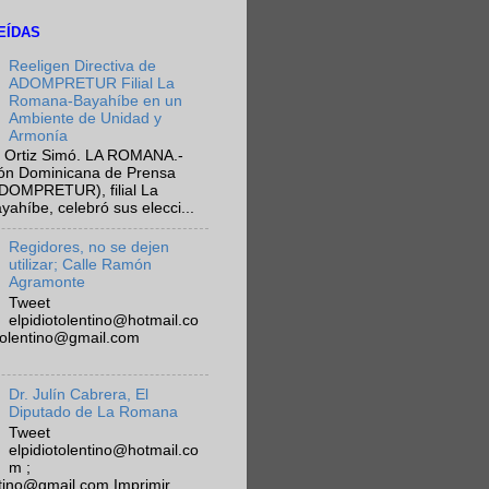
EÍDAS
Reeligen Directiva de
ADOMPRETUR Filial La
Romana-Bayahíbe en un
Ambiente de Unidad y
Armonía
 Ortiz Simó. LA ROMANA.-
ión Dominicana de Prensa
ADOMPRETUR), filial La
híbe, celebró sus elecci...
Regidores, no se dejen
utilizar; Calle Ramón
Agramonte
Tweet
elpidiotolentino@hotmail.co
otolentino@gmail.com
Dr. Julín Cabrera, El
Diputado de La Romana
Tweet
elpidiotolentino@hotmail.co
m ;
ntino@gmail.com Imprimir