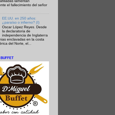
afiliadas lamentan
te el fallecimiento del señor
EE.UU. en 250 años:
¿paraíso o infierno? (I)
Oscar López Reyes. Desde
la declaratoria de
independencia de Inglaterra
nias enclavadas en la costa
ica del Norte, el...
L BUFFET