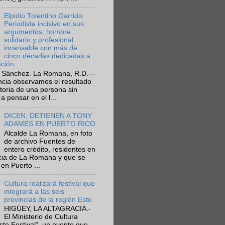
Elpidio Tolentino Garrido:
Periodista incisivo en sus
argumentos, hombre
solidario y profesional
incansable con más de
cinco décadas dedicadas a
ación
 Sánchez. La Romana, R.D.—
ncia observamos el resultado
ctoria de una persona sin
a pensar en el l...
DICEN, DETIENEN A TONY
ADAMES EN PUERTO RICO
Alcalde La Romana, en foto
de archivo Fuentes de
entero crédito, residentes en
ncia de La Romana y que se
en Puerto ...
Cultura realizará festival que
integrará a las seis
provincias de la región Este
HIGÜEY, LA ALTAGRACIA.-
El Ministerio de Cultura
Este Festival“, un evento que