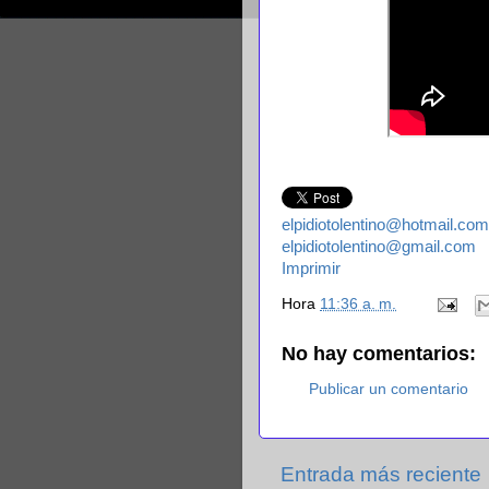
elpidiotolentino@hotmail.com
elpidiotolentino@gmail.com
Imprimir
Hora
11:36 a. m.
No hay comentarios:
Publicar un comentario
Entrada más reciente