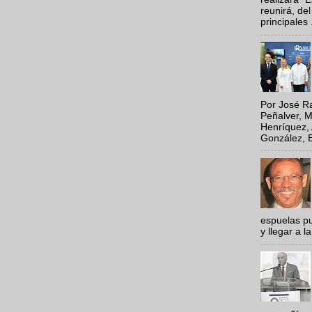
reunirá, del
principales .
Por José Ra
Peñalver, M
Henríquez, 
González, E
espuelas pu
y llegar a la