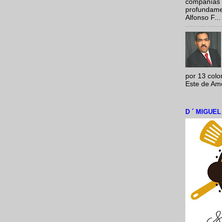
compañías 
profundamen
Alfonso F...
por 13 colo
Este de Amér
D ´ MIGUE