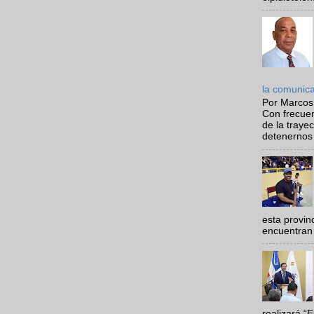
la comunic
Por Marcos
Con frecue
de la traye
detenernos 
esta provi
encuentran 
realizará “