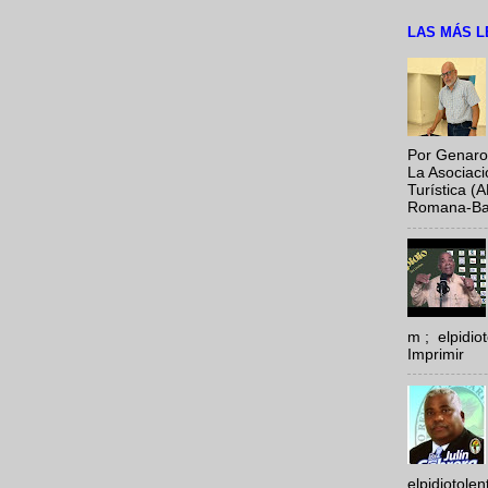
LAS MÁS L
Por Genaro
La Asociac
Turística (
Romana-Baya
m ; elpidi
Imprimir
elpidiotole