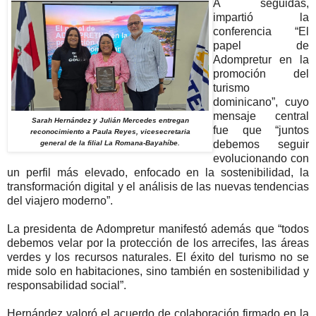
A seguidas,
impartió la
conferencia “El
papel de
Adompretur en la
promoción del
turismo
dominicano”, cuyo
mensaje central
Sarah Hernández y Julián Mercedes entregan
fue que “juntos
reconocimiento a Paula Reyes, vicesecretaria
debemos seguir
general de la filial La Romana-Bayahíbe.
evolucionando con
un perfil más elevado, enfocado en la sostenibilidad, la
transformación digital y el análisis de las nuevas tendencias
del viajero moderno”.
La presidenta de Adompretur manifestó además que “todos
debemos velar por la protección de los arrecifes, las áreas
verdes y los recursos naturales. El éxito del turismo no se
mide solo en habitaciones, sino también en sostenibilidad y
responsabilidad social”.
Hernández valoró el acuerdo de colaboración firmado en la