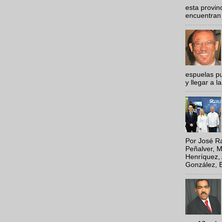
esta provi
encuentran 
espuelas pu
y llegar a la
Por José Ra
Peñalver, M
Henríquez, 
González, E