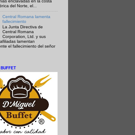
nias enclavadas en la costa
ica del Norte, el...
Central Romana lamenta
fallecimiento
La Junta Directiva de
Central Romana
Corporation, Ltd. y sus
afiliadas lamentan
te el fallecimiento del señor
L BUFFET