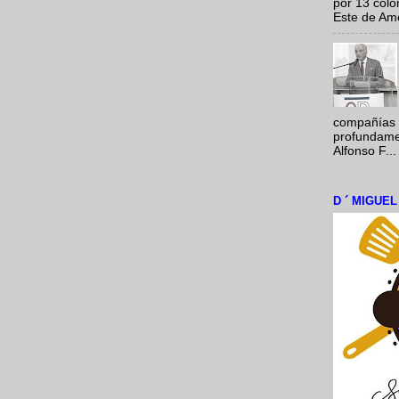
por 13 colo
Este de Amér
compañías 
profundamen
Alfonso F...
D ´ MIGUE