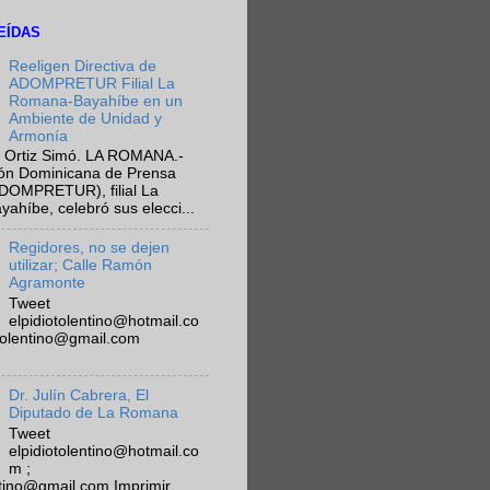
EÍDAS
Reeligen Directiva de
ADOMPRETUR Filial La
Romana-Bayahíbe en un
Ambiente de Unidad y
Armonía
 Ortiz Simó. LA ROMANA.-
ión Dominicana de Prensa
ADOMPRETUR), filial La
híbe, celebró sus elecci...
Regidores, no se dejen
utilizar; Calle Ramón
Agramonte
Tweet
elpidiotolentino@hotmail.co
otolentino@gmail.com
Dr. Julín Cabrera, El
Diputado de La Romana
Tweet
elpidiotolentino@hotmail.co
m ;
ntino@gmail.com Imprimir