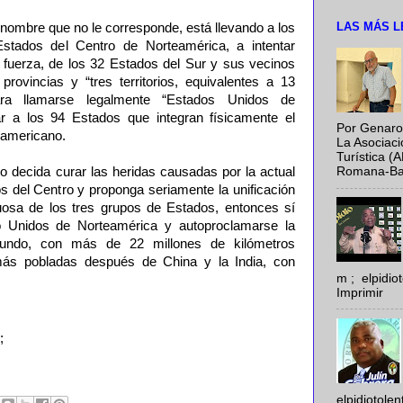
LAS MÁS L
 nombre que no le corresponde, está llevando a los
stados del Centro de Norteamérica, a intentar
 fuerza, de los 32 Estados del Sur y sus vecinos
rovincias y “tres territorios, equivalentes a 13
a llamarse legalmente “Estados Unidos de
ar a los 94 Estados que integran físicamente el
Por Genaro
teamericano.
La Asociac
Turística (
ico decida curar las heridas causadas por la actual
Romana-Baya
s del Centro y proponga seriamente la unificación
uosa de los tres grupos de Estados, entonces sí
o Unidos de Norteamérica y autoproclamarse la
undo, con más de 22 millones de kilómetros
ás pobladas después de China y la India, con
m ; elpidi
Imprimir
;
elpidiotole