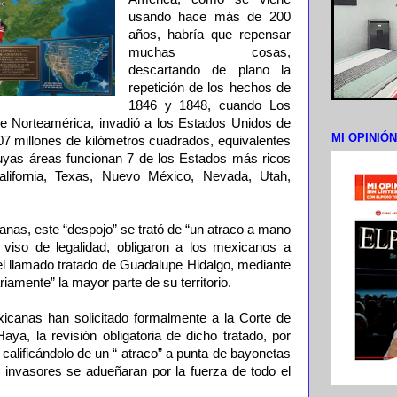
usando hace más de 200
años, habría que repensar
muchas cosas,
descartando de plano la
repetición de los hechos de
1846 y 1848, cuando Los
e Norteamérica, invadió a los Estados Unidos de
MI OPINIÓ
07 millones de kilómetros cuadrados, equivalentes
 cuyas áreas funcionan 7 de los Estados más ricos
California, Texas, Nuevo México, Nevada, Utah,
nas, este “despojo” se trató de “un atraco a mano
 viso de legalidad, obligaron a los mexicanos a
, el llamado tratado de Guadalupe Hidalgo, mediante
riamente” la mayor parte de su territorio.
icanas han solicitado formalmente a la Corte de
Haya, la revisión obligatoria de dicho tratado, por
y calificándolo de un “ atraco” a punta de bayonetas
os invasores se adueñaran por la fuerza de todo el