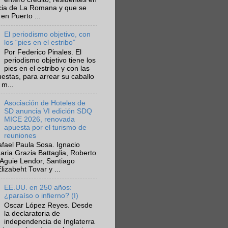
ncia de La Romana y que se
en Puerto ...
El periodismo objetivo, con
los “pies en el estribo”
Por Federico Pinales. El
periodismo objetivo tiene los
pies en el estribo y con las
estas, para arrear su caballo
 m...
Asociación de Hoteles de
SD anuncia VI edición SDQ
MICE 2026, renovada
apuesta por el turismo de
reuniones
fael Paula Sosa. Ignacio
aria Grazia Battaglia, Roberto
Aguie Lendor, Santiago
lizabeht Tovar y ...
EE.UU. en 250 años:
¿paraíso o infierno? (I)
Oscar López Reyes. Desde
la declaratoria de
independencia de Inglaterra