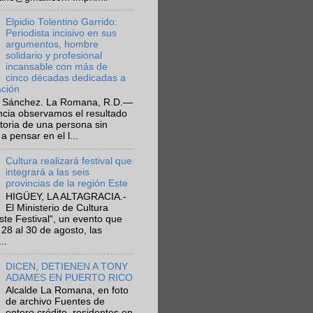
Elpidio Tolentino Garrido:
Periodista incisivo en sus
argumentos, hombre
solidario y profesional
incansable con más de
cinco décadas dedicadas a
ación
 Sánchez. La Romana, R.D.—
ncia observamos el resultado
ctoria de una persona sin
a pensar en el l...
Cultura realizará festival que
integrará a las seis
provincias de la región Este
HIGÜEY, LA ALTAGRACIA.-
El Ministerio de Cultura
Este Festival“, un evento que
 28 al 30 de agosto, las
..
DICEN, DETIENEN A TONY
ADAMES EN PUERTO RICO
Alcalde La Romana, en foto
de archivo Fuentes de
entero crédito, residentes en