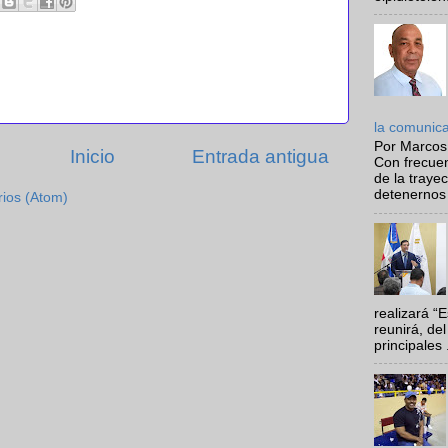
la comunic
Por Marcos
Inicio
Entrada antigua
Con frecue
de la traye
detenernos 
rios (Atom)
realizará “
reunirá, del
principales .