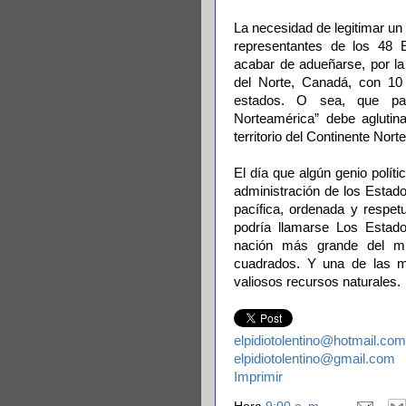
La necesidad de legitimar un
representantes de los 48 E
acabar de adueñarse, por la
del Norte, Canadá, con 10 p
estados. O sea, que par
Norteamérica” debe aglutin
territorio del Continente Nor
El día que algún genio polít
administración de los Estado
pacífica, ordenada y respet
podría llamarse Los Estad
nación más grande del m
cuadrados. Y una de las m
valiosos recursos naturales.
elpidiotolentino@hotmail.com
elpidiotolentino@gmail.com
Imprimir