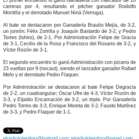
El primer encuentro lo ganó Ganadería con marcador de 10
carreras por 4, resultando el pitcher ganador Rodolfo
Montilla y el derrotado Manuel Niná (Verruga).
Al bate se destacaron por Ganadería Braulio Mejía, de 3-2,
un jonrón; Félix Zorrilla y Joaquín Bastardo de 3-2, y Pedro
Torres (Ishiro), de 2-1. Por Administración Felipe de Gracia
de 3-1, Cecilio de la Rosa y Francisco del Rosario de 3-2, y
Víctor Rozón de 3-1.
El segundo encuentro lo ganó Administración con pizarra de
23 vueltas por 9 (nocaut), siendo el lanzador ganador Rafael
Melo y el derrotado Pedro Flaquer.
Por Administración se destacaron al bate Felipe Degracia
de 2-2, un cuadrangular; Oscar Ufre de 4-3, Víctor Rozón de
3-3, y Elpidio Encarnación de 3-2, un triple. Por Ganadería
Pedro Torres de 3-3, Enrique Moreta de 3-2, Fausto Martínez
de 3-3, y Pedro Flaquer de 1-1.
elpidiotolentino@hotmail.com
;
elpidiotolentino@gmail.com