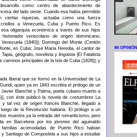
 desarrollo como centro de abastecimiento de
ancesa del lado oeste. Cuando esa había permitido
n ciertas riquezas, actuaba como una fuerza
 criollos a Venezuela, Cuba y Puerto Rico. Es
de esa oligarquía económica a través de sus hijos
historiador venezolano de origen dominicano,
 Venezuela (1840)]; Domingo del Monte (Centón
MI OPINIÓ
Monte, en Cuba; José María Heredia, el cantor de
apia, geógrafo, novelista y lingüista [El Fatalista
os caminos principales de la Isla de Cuba (1828)]; y
nada liberal que se formó en la Universidad de La
uridi, quien ya en 1843 escribía el prólogo de un
o Javier Blanchié y Palma, poeta cubano muerto a
)], con éste publicó la novela de costumbres La
 y tal vez de origen francés Blanchié, llegado a
luego de la Revolución haitiana. El prólogo a un
tos muestra ya la entrada del romanticismo, pero
da en Barcelona por los jóvenes del aguinaldo
as familias acomodadas de Puerto Rico habían
 y Santiago de Compostela a sus hijos a estudiar