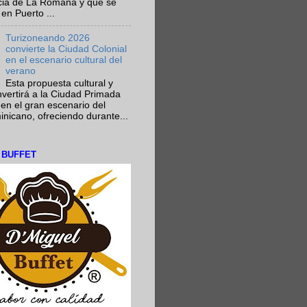
ncia de La Romana y que se
en Puerto ...
Turizoneando 2026
convierte la Ciudad Colonial
en el escenario cultural del
verano
Esta propuesta cultural y
onvertirá a la Ciudad Primada
en el gran escenario del
nicano, ofreciendo durante...
L BUFFET