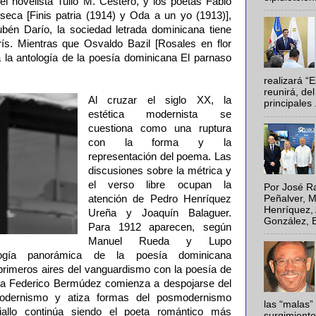
 novelista Tulio M. Cestero, y los poetas Fabio
nseca [Finis patria (1914) y Oda a un yo (1913)],
bén Darío, la sociedad letrada dominicana tiene
ís. Mientras que Osvaldo Bazil [Rosales en flor
a la antología de la poesía dominicana El parnaso
realizará “
reunirá, del
Al cruzar el siglo XX, la
principales .
estética modernista se
cuestiona como una ruptura
con la forma y la
representación del poema. Las
discusiones sobre la métrica y
el verso libre ocupan la
Por José Ra
Peñalver, M
atención de Pedro Henríquez
Henríquez, 
Ureña y Joaquín Balaguer.
González, E
Para 1912 aparecen, según
Manuel Rueda y Lupo
ogía panorámica de la poesía dominicana
primeros aires del vanguardismo con la poesía de
eta Federico Bermúdez comienza a despojarse del
 modernismo y atiza formas del posmodernismo
las “malas”
Fiallo continúa siendo el poeta romántico más
surgimiento