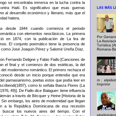
ngo se encontraba inmersa en la lucha contra la
LAS MÁS L
ntra Haití. Es significativo que esas guerras
o al desarrollo económico y literario, más que el
edad hatera.
na desde 1844 cuando comienza el periodo
romántica con elementos neoclásicos. La primera
Por Genaro
ció en 1874, con la publicación de La lira de
La Asociac
os. El conjunto poemático tiene la presencia de
Turística (
ia como José Joaquín Pérez y Salomé Ureña Díaz.
Romana-Baya
stón Fernando Deligne y Fabio Fiallo [Canciones de
an el final y el comienzo de dos estéticas, la del
a del modernismo romántico. El primero rechaza el
onoció desde un inicio porque entendía que era
m ; elpidi
del parnasianismo, poetas estos que podía leer en
Imprimir
 scribendi(1897), como lo señala Baeza Flores (La
976, 49)]. De Fiallo dice Balaguer: tiene influencia
lemán a través de Bécquer y Heine [Historia de la
]. Sin embargo, los aires de modernidad que llegan
án a la República Dominicana de esa recesión
a buscar los nuevos aires del tiempo. Con el
elpidiotole