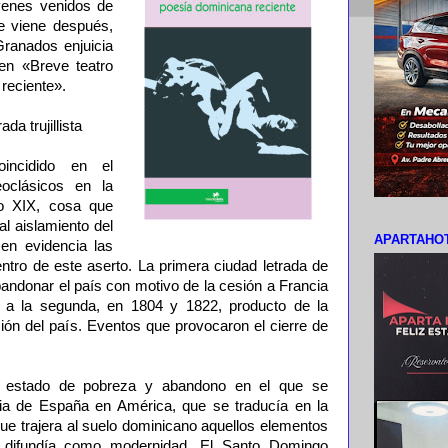
venes venidos de
ue viene después,
Granados enjuicia
n «Breve teatro
 reciente».
da trujillista
oincidido en el
oclásicos en la
lo XIX, cosa que
l aislamiento del
APARTAHOT
en evidencia las
ntro de este aserto. La primera ciudad letrada de
bandonar el país con motivo de la cesión a Francia
 a la segunda, en 1804 y 1822, producto de la
ción del país. Eventos que provocaron el cierre de
 estado de pobreza y abandono en el que se
nia de España en América, que se traducía en la
e trajera al suelo dominicano aquellos elementos
ea difundía como modernidad. El Santo Domingo