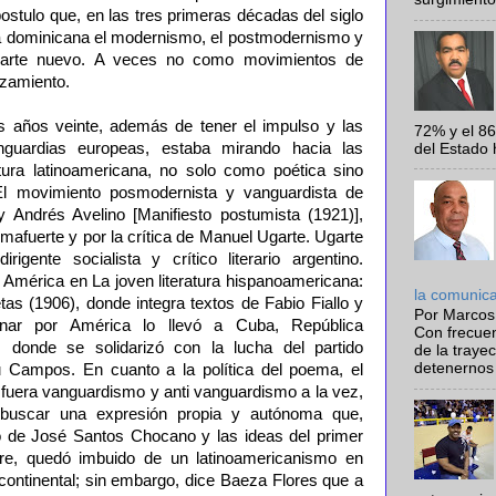
postulo que, en las tres primeras décadas del siglo
ía dominicana el modernismo, el postmodernismo y
o arte nuevo. A veces no como movimientos de
azamiento.
s años veinte, además de tener el impulso y las
72% y el 8
nguardias europeas, estaba mirando hacia las
del Estado 
tura latinoamericana, no solo como poética sino
El movimiento posmodernista y vanguardista de
ndrés Avelino [Manifiesto postumista (1921)],
Almafuerte y por la crítica de Manuel Ugarte. Ugarte
irigente socialista y crítico literario argentino.
de América en La joven literatura hispanoamericana:
la comunic
tas (1906), donde integra textos de Fabio Fiallo y
Por Marcos
nar por América lo llevó a Cuba, República
Con frecue
 donde se solidarizó con la lucha del partido
de la traye
detenernos 
u Campos. En cuanto a la política del poema, el
fuera vanguardismo y anti vanguardismo a la vez,
r buscar una expresión propia y autónoma que,
o de José Santos Chocano y las ideas del primer
re, quedó imbuido de un latinoamericanismo en
continental; sin embargo, dice Baeza Flores que a