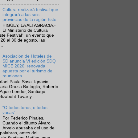
Cultura realizará festival que
integrará a las seis
provincias de la región Este
HIGÜEY, LA ALTAGRACIA.-
El Ministerio de Cultura
Este Festival“, un evento que
 28 al 30 de agosto, las
..
Asociación de Hoteles de
SD anuncia VI edición SDQ
MICE 2026, renovada
apuesta por el turismo de
reuniones
fael Paula Sosa. Ignacio
aria Grazia Battaglia, Roberto
Aguie Lendor, Santiago
lizabeht Tovar y ...
“O todos toros, o todas
vacas”
Por Federico Pinales.
Cuando el difunto Álvaro
Arvelo abusaba del uso de
 palabras, antes del
 de Santiago Matías, muc...