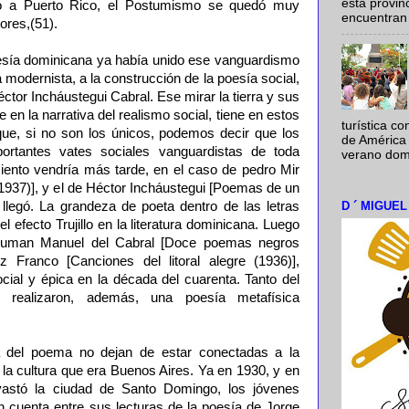
esta provi
do a Puerto Rico, el Postumismo se quedó muy
encuentran 
ores,(51).
esía dominicana ya había unido ese vanguardismo
modernista, a la construcción de la poesía social,
ctor Incháustegui Cabral. Ese mirar la tierra y sus
 en la narrativa del realismo social, tiene en estos
turística c
ue, si no son los únicos, podemos decir que los
de América 
ortantes vates sociales vanguardistas de toda
verano domi
miento vendría más tarde, en el caso de pedro Mir
 (1937)], y el de Héctor Incháustegui [Poemas de un
D ´ MIGUE
 llegó. La grandeza de poeta dentro de las letras
l efecto Trujillo en la literatura dominicana. Luego
 suman Manuel del Cabral [Doce poemas negros
Franco [Canciones del litoral alegre (1936)],
cial y épica en la década del cuarenta. Tanto del
 realizaron, además, una poesía metafísica
ca del poema no dejan de estar conectadas a la
 la cultura que era Buenos Aires. Ya en 1930, y en
vastó la ciudad de Santo Domingo, los jóvenes
n cuenta entre sus lecturas de la poesía de Jorge