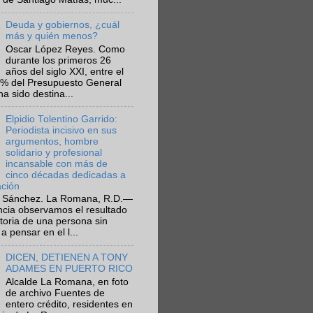
Deuda y gobiernos, ¿cuál
más y quién menos?
Oscar López Reyes. Como
durante los primeros 26
años del siglo XXI, entre el
6% del Presupuesto General
ha sido destina...
Elpidio Tolentino Garrido:
Periodista incisivo en sus
argumentos, hombre
solidario y profesional
incansable con más de
cinco décadas dedicadas a
ación
 Sánchez. La Romana, R.D.—
ncia observamos el resultado
ctoria de una persona sin
a pensar en el l...
DICEN, DETIENEN A TONY
ADAMES EN PUERTO RICO
Alcalde La Romana, en foto
de archivo Fuentes de
entero crédito, residentes en