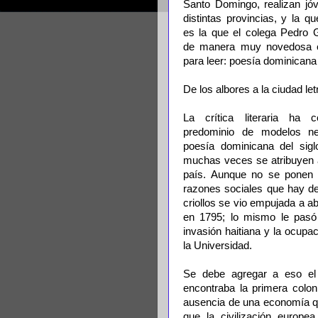
Santo Domingo, realizan jó
distintas provincias, y la q
es la que el colega Pedro 
de manera muy novedosa e
para leer: poesía dominicana
De los albores a la ciudad letra
La crítica literaria ha c
predominio de modelos ne
poesía dominicana del sig
muchas veces se atribuyen a
país. Aunque no se ponen 
razones sociales que hay de
criollos se vio empujada a a
en 1795; lo mismo le pasó
invasión haitiana y la ocupa
la Universidad.
Se debe agregar a eso el
encontraba la primera colo
ausencia de una economía qu
que la civilización europ