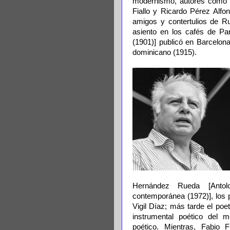
modernismo, autores como el
Fiallo y Ricardo Pérez Alfo
amigos y contertulios de Ru
asiento en los cafés de Par
(1901)] publicó en Barcelon
dominicano (1915).
Hernández Rueda [Antol
contemporánea (1972)], los 
Vigil Díaz; más tarde el po
instrumental poético del
poético. Mientras, Fabio 