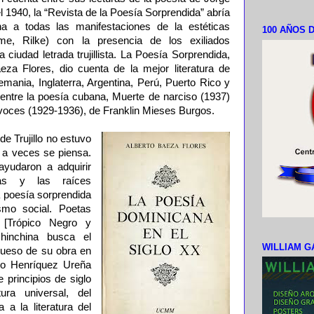
l 1940, la “Revista de la Poesía Sorprendida” abría
na a todas las manifestaciones de la estéticas
100 AÑOS D
rme, Rilke) con la presencia de los exiliados
 ciudad letrada trujillista. La Poesía Sorprendida,
za Flores, dio cuenta de la mejor literatura de
mania, Inglaterra, Argentina, Perú, Puerto Rico y
ntre la poesía cubana, Muerte de narciso (1937)
oces (1929-1936), de Franklin Mieses Burgos.
de Trujillo no estuvo
 a veces se piensa.
ayudaron a adquirir
stas y las raíces
a poesía sorprendida
smo social. Poetas
[Trópico Negro y
inchina busca el
WILLIAM G
grueso de su obra en
ro Henríquez Ureña
e principios de siglo
ura universal, del
 a la literatura del