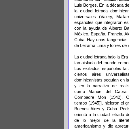
Luis Borges. En la década de
la ciudad letrada dominica
universales (Valery, Malla
españoles que integraron esa
con la ayuda de Alberto Bae
México, España, Francia, Ale
Cuba. Hay unas tangencias e
de Lezama Lima yTorres de v
La ciudad letrada bajo la Era 
tan aislada del mundo como
Los exiliados españoles la 
ciertos aires universali
dominicanistas seguían en l
y en la narrativa de reali
como Manuel del Cabral 
Compadre Mon (1942), Ch
tiempo (1945)], hicieron el 
Buenos Aires y Cuba. Ped
orientó a la ciudad letrada d
de lo mejor de la literat
americanismo y dio apretura