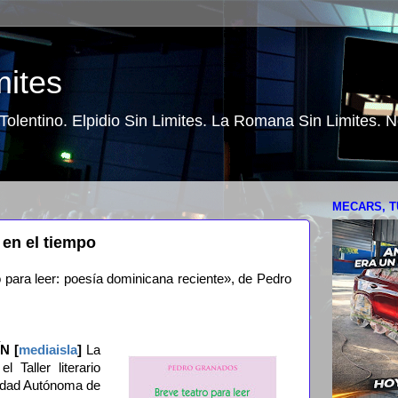
mites
o Tolentino. Elpidio Sin Limites. La Romana Sin Limites.
MECARS, T
en el tiempo
o para leer: poesía dominicana reciente», de Pedro
N [
mediaisla
]
La
 Taller literario
sidad Autónoma de