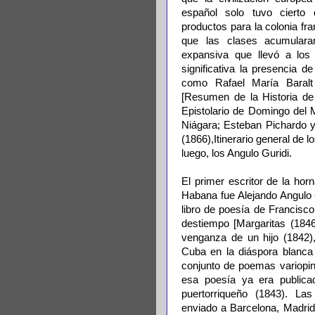
español solo tuvo cierto
productos para la colonia fr
que las clases acumulara
expansiva que llevó a los
significativa la presencia 
como Rafael María Baralt 
[Resumen de la Historia de
Epistolario de Domingo del 
Niágara; Esteban Pichardo y T
(1866),Itinerario general de l
luego, los Angulo Guridi.
El primer escritor de la hor
Habana fue Alejando Angulo G
libro de poesía de Francisc
destiempo [Margaritas (1846
venganza de un hijo (1842),
Cuba en la diáspora blanca 
conjunto de poemas variopin
esa poesía ya era publica
puertorriqueño (1843). L
enviado a Barcelona, Madrid