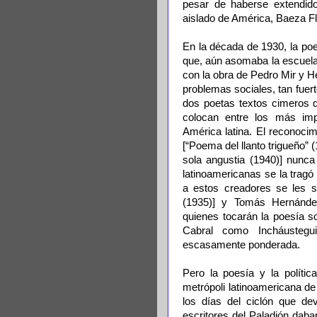
pesar de haberse extendi
aislado de América, Baeza Fl
En la década de 1930, la po
que, aún asomaba la escuela 
con la obra de Pedro Mir y Hé
problemas sociales, tan fuerte
dos poetas textos cimeros q
colocan entre los más imp
América latina. El reconoci
[“Poema del llanto trigueño”
sola angustia (1940)] nunca
latinoamericanas se la tragó e
a estos creadores se les
(1935)] y Tomás Hernández 
quienes tocarán la poesía so
Cabral como Incháustegui
escasamente ponderada.
Pero la poesía y la políti
metrópoli latinoamericana de
los días del ciclón que de
escritores del Paladión daba