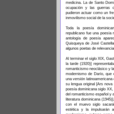
medicina. La de Santo Domi
ocupación y las guerras co
pudieron actuar como un fren
inmovilismo social de la soci
Toda la poesía dominica
republicano fue una poesía 
antología de poesía apare
Quisqueya de José Castellan
algunos poetas de relevanc
Al terminar el siglo XIX, Ga
la tarde (1920)] representab
romanticismo neoclásico y l
modernismo de Darío, que c
una versión latinoamericana 
su lengua original [Ars nova
poesía dominicana siglo XX, 1
del romanticismo español y a
literatura dominicana (1945)
con el muevo siglo sacar
estética y la impulsarán 