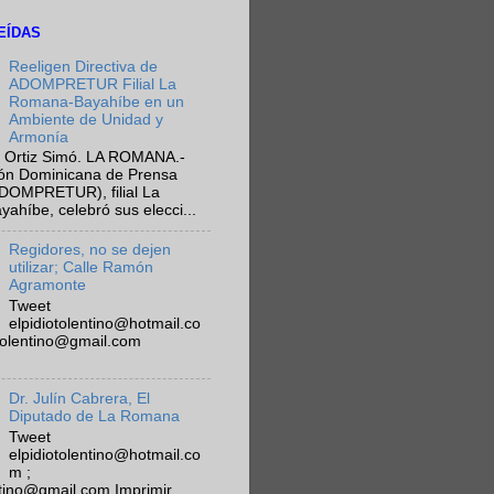
EÍDAS
Reeligen Directiva de
ADOMPRETUR Filial La
Romana-Bayahíbe en un
Ambiente de Unidad y
Armonía
 Ortiz Simó. LA ROMANA.-
ión Dominicana de Prensa
ADOMPRETUR), filial La
híbe, celebró sus elecci...
Regidores, no se dejen
utilizar; Calle Ramón
Agramonte
Tweet
elpidiotolentino@hotmail.co
otolentino@gmail.com
Dr. Julín Cabrera, El
Diputado de La Romana
Tweet
elpidiotolentino@hotmail.co
m ;
ntino@gmail.com Imprimir