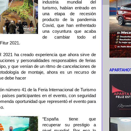
industria mundial del
turismo, habían entrado en
una etapa de recesión
producto de la pandemia
Covid, que han enfrentado
una coyuntura que acaba
de cambiar todo el
Fitur 2021.
R 2021 ha creado experiencia que ahora sirve de
ituciones y personalidades responsables de ferias
 tipo, y que venían de un ritmo de cancelaciones de
APARTAHOT
etodología de montaje, ahora es un recurso de
 se debe hacer
ción número 41 de la Feria Internacional de Turismo
 países participantes en el evento, con seguridad
remenda oportunidad que representó el evento para
mo.
“España tiene que
recuperar su prestigio a
nivel mundial. Por eso lo