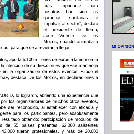
más importante para
nosotros han sido las
garantías sanitarias e
impulsar al sector”, declaró
el presidente de Ifema,
José Vicente De los
Mozos, cuando animaba a
MI OPINIÓ
icos, para que se atrevieran a llegar.
datos, aporta 5.100 millones de euros a la economía
 y la intención de su dirección es que «se mantenga
 en la organización de estos eventos. «Todo el
ma», destaca De los Mozos, en declaraciones a
DRID, lo lograron, abriendo una experiencia que
 por los organizadores de muchos otros eventos,
ebe ser reconocido, al establecer con eficacia y
igente para los participantes, pero absolutamente
l resultado obtenido: participación de módulos de
es de 55 países presentes, 62.000 asistentes
 42.000 fueron profesionales, y más de 20.000