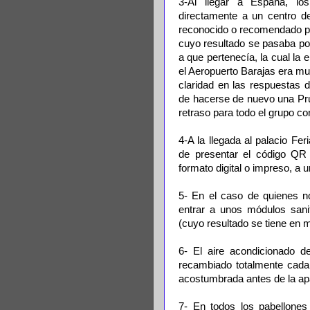
3-Al llegar a España, los 
directamente a un centro de
reconocido o recomendado p
cuyo resultado se pasaba por
a que pertenecía, la cual la
el Aeropuerto Barajas era muy
claridad en las respuestas d
de hacerse de nuevo una Pru
retraso para todo el grupo c
4-A la llegada al palacio F
de presentar el código QR 
formato digital o impreso, a 
5- En el caso de quienes n
entrar a unos módulos sani
(cuyo resultado se tiene en m
6- El aire acondicionado de
recambiado totalmente cada
acostumbrada antes de la apa
7- En todos los pabellones