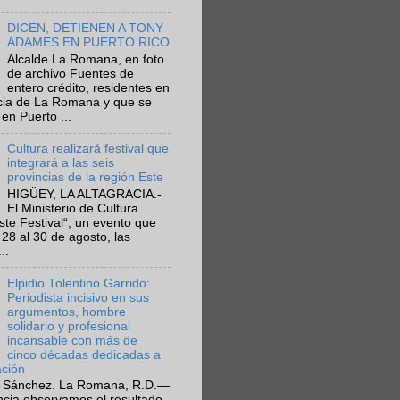
DICEN, DETIENEN A TONY
ADAMES EN PUERTO RICO
Alcalde La Romana, en foto
de archivo Fuentes de
entero crédito, residentes en
ncia de La Romana y que se
en Puerto ...
Cultura realizará festival que
integrará a las seis
provincias de la región Este
HIGÜEY, LA ALTAGRACIA.-
El Ministerio de Cultura
Este Festival“, un evento que
 28 al 30 de agosto, las
..
Elpidio Tolentino Garrido:
Periodista incisivo en sus
argumentos, hombre
solidario y profesional
incansable con más de
cinco décadas dedicadas a
ación
 Sánchez. La Romana, R.D.—
ncia observamos el resultado