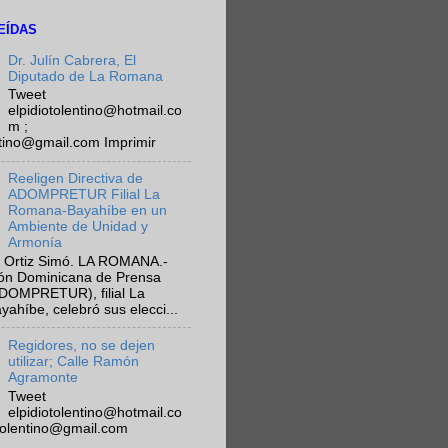
EÍDAS
Dr. Julín Cabrera, El
Diputado de La Romana
Tweet
elpidiotolentino@hotmail.co
m ;
ntino@gmail.com Imprimir
Reeligen Directiva de
ADOMPRETUR Filial La
Romana-Bayahíbe en un
Ambiente de Unidad y
Armonía
 Ortiz Simó. LA ROMANA.-
ión Dominicana de Prensa
ADOMPRETUR), filial La
híbe, celebró sus elecci...
Regidores, no se dejen
utilizar; Calle Ramón
Agramonte
Tweet
elpidiotolentino@hotmail.co
otolentino@gmail.com