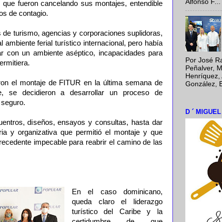
Alfonso F...
s que fueron cancelando sus montajes, entendible
ros de contagio.
de turismo, agencias y corporaciones suplidoras,
 ambiente ferial turístico internacional, pero había
r con un ambiente aséptico, incapacidades para
Por José Ra
ermitiera.
Peñalver, M
Henríquez, 
n el montaje de FITUR en la última semana de
González, E
 se decidieron a desarrollar un proceso de
 seguro.
D ´ MIGUE
ntros, diseños, ensayos y consultas, hasta dar
ia y organizativa que permitió el montaje y que
recedente impecable para reabrir el camino de las
En el caso dominicano,
queda claro el liderazgo
turístico del Caribe y la
certidumbre de que