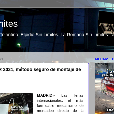
mites
o Tolentino. Elpidio Sin Limites. La Romana Sin Limites.
21
MECARS, T
R 2021, método seguro de montaje de
MADRID.-
Las ferias
internacionales, el más
formidable mecanismo de
mercadeo directo de la