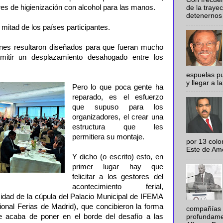
res de higienización con alcohol para las manos.
de la traye
detenernos 
 mitad de los países participantes.
lones resultaron diseñados para que fueran mucho
mitir un desplazamiento desahogado entre los
espuelas pu
y llegar a la
Pero lo que poca gente ha
reparado, es el esfuerzo
que supuso para los
organizadores, el crear una
estructura que les
permitiera su montaje.
por 13 colo
Este de Amér
Y dicho (o escrito) esto, en
primer lugar hay que
felicitar a los gestores del
acontecimiento ferial,
cidad de la cúpula del Palacio Municipal de IFEMA
onal Ferias de Madrid), que concibieron la forma
compañías 
ue acaba de poner en el borde del desafío a las
profundamen