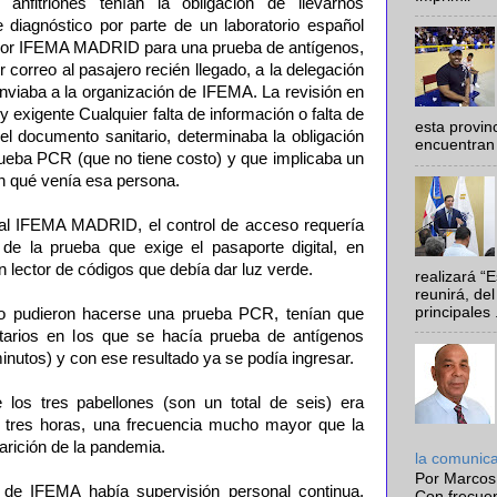
anfitriones tenían la obligación de llevarnos
 diagnóstico por parte de un laboratorio español
or IFEMA MADRID para una prueba de antígenos,
 correo al pasajero recién llegado, a la delegación
 enviaba a la organización de IFEMA. La revisión en
 exigente Cualquier falta de información o falta de
esta provi
el documento sanitario, determinaba la obligación
encuentran 
eba PCR (que no tiene costo) y que implicaba un
on qué venía esa persona.
erial IFEMA MADRID, el control de acceso requería
de la prueba que exige el pasaporte digital, en
un lector de códigos que debía dar luz verde.
realizará “
reunirá, del
principales .
o pudieron hacerse una prueba PCR, tenían que
tarios en los que se hacía prueba de antígenos
inutos) y con ese resultado ya se podía ingresar.
 los tres pabellones (son un total de seis) era
 tres horas, una frecuencia mucho mayor que la
rición de la pandemia.
la comunic
Por Marcos
 de IFEMA había supervisión personal continua,
Con frecue