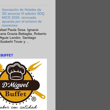
Asociación de Hoteles de
SD anuncia VI edición SDQ
MICE 2026, renovada
apuesta por el turismo de
reuniones
fael Paula Sosa. Ignacio
aria Grazia Battaglia, Roberto
Aguie Lendor, Santiago
lizabeht Tovar y ...
L BUFFET