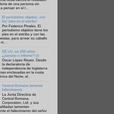
ctoria de una persona sin
a pensar en el l...
El periodismo objetivo, con
los “pies en el estribo”
Por Federico Pinales. El
periodismo objetivo tiene los
pies en el estribo y con las
estas, para arrear su caballo
 m...
EE.UU. en 250 años:
¿paraíso o infierno? (I)
Oscar López Reyes. Desde
la declaratoria de
independencia de Inglaterra
nias enclavadas en la costa
ica del Norte, el...
Central Romana lamenta
fallecimiento
La Junta Directiva de
Central Romana
Corporation, Ltd. y sus
afiliadas lamentan
te el fallecimiento del señor