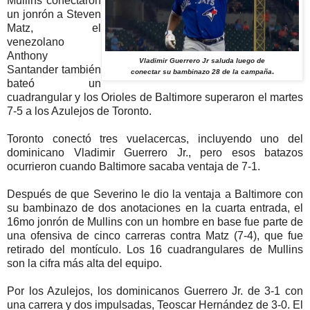
Mullins conectaron
un jonrón a Steven
Matz, el
venezolano
Anthony
Vladimir Guerrero Jr saluda luego de
Santander también
.
conectar su bambinazo 28 de la campaña
bateó un
cuadrangular y los Orioles de Baltimore superaron el martes
7-5 a los Azulejos de Toronto.
Toronto conectó tres vuelacercas, incluyendo uno del
dominicano Vladimir Guerrero Jr., pero esos batazos
ocurrieron cuando Baltimore sacaba ventaja de 7-1.
Después de que Severino le dio la ventaja a Baltimore con
su bambinazo de dos anotaciones en la cuarta entrada, el
16mo jonrón de Mullins con un hombre en base fue parte de
una ofensiva de cinco carreras contra Matz (7-4), que fue
retirado del montículo. Los 16 cuadrangulares de Mullins
son la cifra más alta del equipo.
Por los Azulejos, los dominicanos Guerrero Jr. de 3-1 con
una carrera y dos impulsadas, Teoscar Hernández de 3-0. El