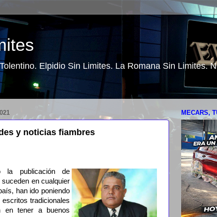
mites
o Tolentino. Elpidio Sin Limites. La Romana Sin Limites.
021
MECARS, T
des y noticias fiambres
 la publicación de
e suceden en cualquier
país, han ido poniendo
scritos tradicionales
n en tener a buenos