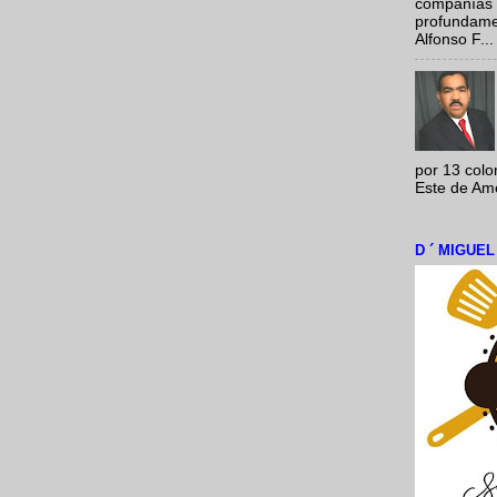
compañías 
profundamen
Alfonso F...
por 13 colo
Este de Amér
D ´ MIGUE