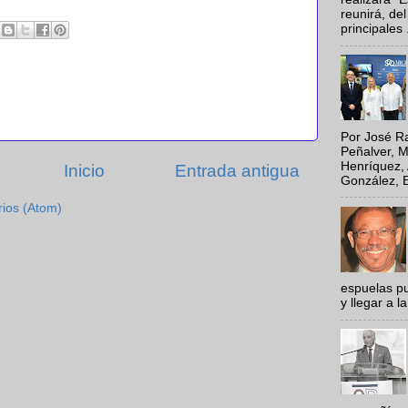
reunirá, del
principales .
Por José Ra
Peñalver, M
Henríquez, 
Inicio
Entrada antigua
González, E
rios (Atom)
espuelas pu
y llegar a la