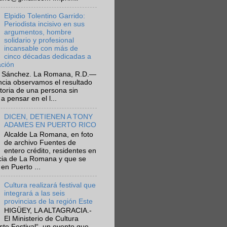
Elpidio Tolentino Garrido:
Periodista incisivo en sus
argumentos, hombre
solidario y profesional
incansable con más de
cinco décadas dedicadas a
ación
 Sánchez. La Romana, R.D.—
ncia observamos el resultado
ctoria de una persona sin
a pensar en el l...
DICEN, DETIENEN A TONY
ADAMES EN PUERTO RICO
Alcalde La Romana, en foto
de archivo Fuentes de
entero crédito, residentes en
ncia de La Romana y que se
en Puerto ...
Cultura realizará festival que
integrará a las seis
provincias de la región Este
HIGÜEY, LA ALTAGRACIA.-
El Ministerio de Cultura
Este Festival“, un evento que