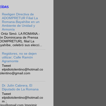
EÍDAS
Reeligen Directiva de
ADOMPRETUR Filial La
Romana-Bayahíbe en un
Ambiente de Unidad y
Armonía
 Ortiz Simó. LA ROMANA.-
ión Dominicana de Prensa
ADOMPRETUR), filial La
híbe, celebró sus elecci...
Regidores, no se dejen
utilizar; Calle Ramón
Agramonte
Tweet
elpidiotolentino@hotmail.co
otolentino@gmail.com
Dr. Julín Cabrera, El
Diputado de La Romana
Tweet
elpidiotolentino@hotmail.co
m ;
ntino@gmail.com Imprimir