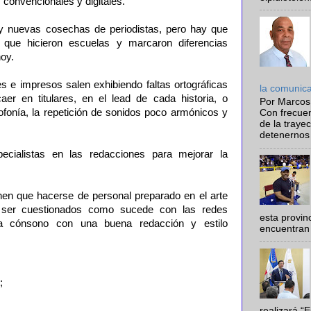
 convencionales y digitales.
 nuevas cosechas de periodistas, pero hay que
s que hicieron escuelas y marcaron diferencias
hoy.
s e impresos salen exhibiendo faltas ortográficas
la comunic
er en titulares, en el lead de cada historia, o
Por Marcos
fonía, la repetición de sonidos poco armónicos y
Con frecue
de la traye
detenernos 
cialistas en las redacciones para mejorar la
enen que hacerse de personal preparado en el arte
o ser cuestionados como sucede con las redes
esta provi
a cónsono con una buena redacción y estilo
encuentran 
;
realizará “