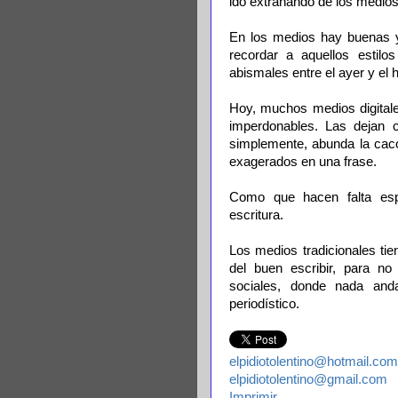
ido extrañando de los medios
En los medios hay buenas y
recordar a aquellos estilo
abismales entre el ayer y el 
Hoy, muchos medios digitale
imperdonables. Las dejan ca
simplemente, abunda la caco
exagerados en una frase.
Como que hacen falta espe
escritura.
Los medios tradicionales ti
del buen escribir, para n
sociales, donde nada and
periodístico.
elpidiotolentino@hotmail.com
elpidiotolentino@gmail.com
Imprimir