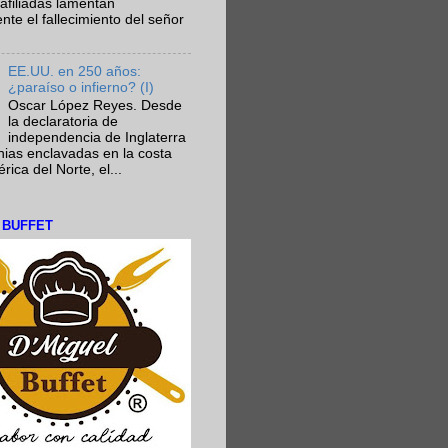
afiliadas lamentan
te el fallecimiento del señor
EE.UU. en 250 años:
¿paraíso o infierno? (I)
Oscar López Reyes. Desde
la declaratoria de
independencia de Inglaterra
nias enclavadas en la costa
ica del Norte, el...
L BUFFET