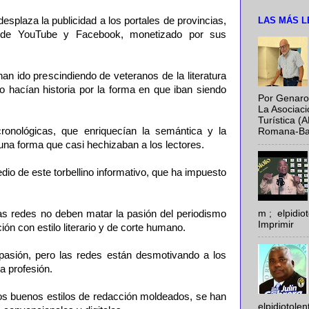
LAS MÁS L
splaza la publicidad a los portales de provincias,
 de YouTube y Facebook, monetizado por sus
n ido prescindiendo de veteranos de la literatura
o hacían historia por la forma en que iban siendo
Por Genaro
La Asociac
Turística (
cronológicas, que enriquecían la semántica y la
Romana-Baya
una forma que casi hechizaban a los lectores.
io de este torbellino informativo, que ha impuesto
m ; elpidi
las redes no deben matar la pasión del periodismo
Imprimir
ión con estilo literario y de corte humano.
pasión, pero las redes están desmotivando a los
a profesión.
os buenos estilos de redacción moldeados, se han
elpidiotole