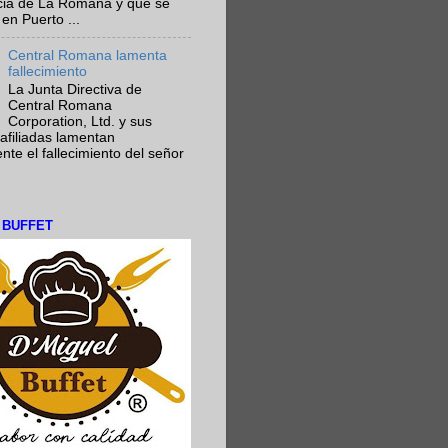
ncia de La Romana y que se
en Puerto ...
Central Romana lamenta
fallecimiento
La Junta Directiva de
Central Romana
Corporation, Ltd. y sus
afiliadas lamentan
te el fallecimiento del señor
L BUFFET