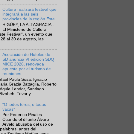
Cultura realizará festival que
integrará a las seis
provincias de la región Este
HIGÜEY, LA ALTAGRACIA.-
El Ministerio de Cultura
Este Festival“, un evento que
 28 al 30 de agosto, las
..
Asociación de Hoteles de
SD anuncia VI edición SDQ
MICE 2026, renovada
apuesta por el turismo de
reuniones
fael Paula Sosa. Ignacio
aria Grazia Battaglia, Roberto
Aguie Lendor, Santiago
lizabeht Tovar y ...
“O todos toros, o todas
vacas”
Por Federico Pinales.
Cuando el difunto Álvaro
Arvelo abusaba del uso de
 palabras, antes del
 de Santiago Matías, muc...