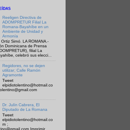
EÍDAS
Reeligen Directiva de
ADOMPRETUR Filial La
Romana-Bayahíbe en un
Ambiente de Unidad y
Armonía
 Ortiz Simó. LA ROMANA.-
ión Dominicana de Prensa
ADOMPRETUR), filial La
híbe, celebró sus elecci...
Regidores, no se dejen
utilizar; Calle Ramón
Agramonte
Tweet
elpidiotolentino@hotmail.co
otolentino@gmail.com
Dr. Julín Cabrera, El
Diputado de La Romana
Tweet
elpidiotolentino@hotmail.co
m ;
ntino@gmail.com Imprimir