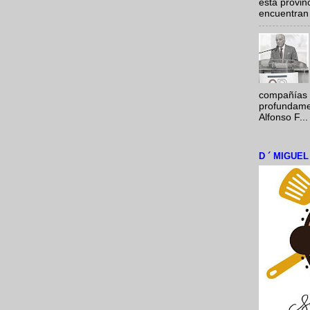
esta provi
encuentran 
compañías 
profundamen
Alfonso F...
D ´ MIGUE