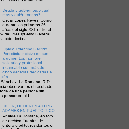
Deuda y gobiernos, ¿cuál
más y quién menos?
Oscar López Reyes. Como
durante los primeros 26
años del siglo XXI, entre el
6% del Presupuesto General
ha sido destina...
Elpidio Tolentino Garrido:
Periodista incisivo en sus
argumentos, hombre
solidario y profesional
incansable con más de
cinco décadas dedicadas a
ación
 Sánchez. La Romana, R.D.—
ncia observamos el resultado
ctoria de una persona sin
a pensar en el l...
DICEN, DETIENEN A TONY
ADAMES EN PUERTO RICO
Alcalde La Romana, en foto
de archivo Fuentes de
entero crédito, residentes en