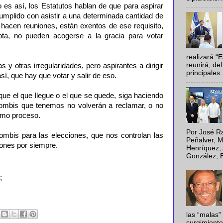
 es así, los Estatutos hablan de que para aspirar
cumplido con asistir a una determinada cantidad de
hacen reuniones, están exentos de ese requisito,
ta, no pueden acogerse a la gracia para votar
realizará “
reunirá, del
 y otras irregularidades, pero aspirantes a dirigir
principales .
sí, que hay que votar y salir de eso.
ue el que llegue o el que se quede, siga haciendo
zombis que tenemos no volverán a reclamar, o no
imo proceso.
Por José Ra
bis para las elecciones, que nos controlan las
Peñalver, M
iones por siempre.
Henríquez, 
González, E
;
las “malas”
surgimiento