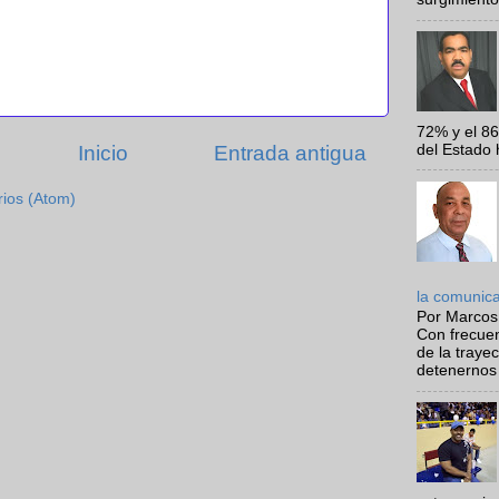
72% y el 8
del Estado 
Inicio
Entrada antigua
rios (Atom)
la comunic
Por Marcos
Con frecue
de la traye
detenernos 