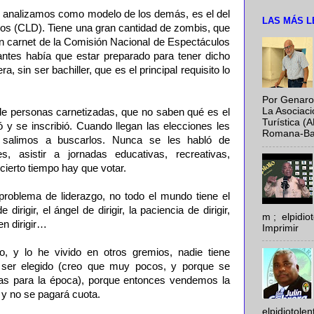
ue analizamos como modelo de los demás, es el del
LAS MÁS L
os (CLD). Tiene una gran cantidad de zombis, que
un carnet de la Comisión Nacional de Espectáculos
antes había que estar preparado para tener dicho
a, sin ser bachiller, que es el principal requisito lo
Por Genaro
La Asociac
de personas carnetizadas, que no saben qué es el
Turística (
ló y se inscribió. Cuando llegan las elecciones les
Romana-Baya
salimos a buscarlos. Nunca se les habló de
es, asistir a jornadas educativas, recreativas,
cierto tiempo hay que votar.
problema de liderazgo, no todo el mundo tiene el
 dirigir, el ángel de dirigir, la paciencia de dirigir,
m ; elpidi
en dirigir…
Imprimir
o, y lo he vivido en otros gremios, nadie tiene
y ser elegido (creo que muy pocos, y porque se
tas para la época), porque entonces vendemos la
 y no se pagará cuota.
elpidiotole