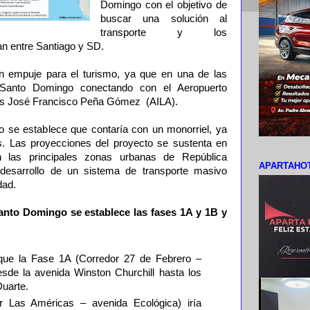
Domingo con el objetivo de
buscar una solución al
transporte y los
n entre Santiago y SD.
n empuje para el turismo, ya que en una de las
 Santo Domingo conectando con el Aeropuerto
cas José Francisco Peña Gómez (AILA).
go se establece que contaría con un monorriel, ya
s. Las proyecciones del proyecto se sustenta en
 las principales zonas urbanas de República
APARTAHOT
desarrollo de un sistema de transporte masivo
dad.
anto Domingo se establece las fases 1A y 1B y
que la Fase 1A (Corredor 27 de Febrero –
de la avenida Winston Churchill hasta los
uarte.
 Las Américas – avenida Ecológica) iría