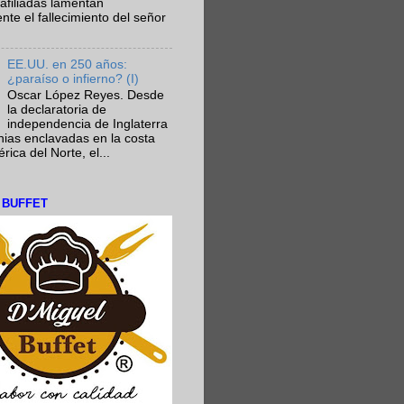
afiliadas lamentan
te el fallecimiento del señor
EE.UU. en 250 años:
¿paraíso o infierno? (I)
Oscar López Reyes. Desde
la declaratoria de
independencia de Inglaterra
nias enclavadas en la costa
ica del Norte, el...
L BUFFET