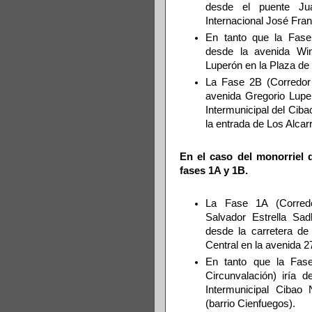
desde el puente Ju
Internacional José Fr
En tanto que la Fas
desde la avenida Win
Luperón en la Plaza de
La Fase 2B (Corredor 
avenida Gregorio Luper
Intermunicipal del Ciba
la entrada de Los Alcar
En el caso del monorriel 
fases 1A y 1B.
La Fase 1A (Corred
Salvador Estrella Sa
desde la carretera de
Central en la avenida 2
En tanto que la Fas
Circunvalación) iría d
Intermunicipal Cibao 
(barrio Cienfuegos).