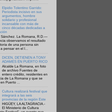
Elpidio Tolentino Garrido:
Periodista incisivo en sus
argumentos, hombre
solidario y profesional
incansable con más de
cinco décadas dedicadas a
ación
 Sánchez. La Romana, R.D.—
ncia observamos el resultado
ctoria de una persona sin
a pensar en el l...
DICEN, DETIENEN A TONY
ADAMES EN PUERTO RICO
Alcalde La Romana, en foto
de archivo Fuentes de
entero crédito, residentes en
ncia de La Romana y que se
en Puerto ...
Cultura realizará festival que
integrará a las seis
provincias de la región Este
HIGÜEY, LA ALTAGRACIA.-
El Ministerio de Cultura
Este Festival“, un evento que