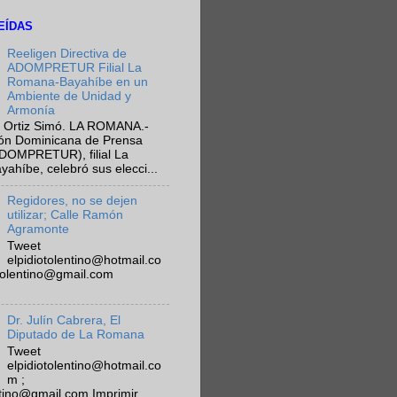
EÍDAS
Reeligen Directiva de
ADOMPRETUR Filial La
Romana-Bayahíbe en un
Ambiente de Unidad y
Armonía
 Ortiz Simó. LA ROMANA.-
ión Dominicana de Prensa
ADOMPRETUR), filial La
híbe, celebró sus elecci...
Regidores, no se dejen
utilizar; Calle Ramón
Agramonte
Tweet
elpidiotolentino@hotmail.co
otolentino@gmail.com
Dr. Julín Cabrera, El
Diputado de La Romana
Tweet
elpidiotolentino@hotmail.co
m ;
ntino@gmail.com Imprimir