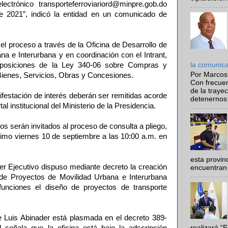
lectrónico transporteferroviariord@minpre.gob.do
e 2021”, indicó la entidad en un comunicado de
el proceso a través de la Oficina de Desarrollo de
a e Interurbana y en coordinación con el Intrant,
sposiciones de la Ley 340-06 sobre Compras y
la comunic
Por Marcos
Bienes, Servicios, Obras y Concesiones.
Con frecue
de la traye
ifestación de interés deberán ser remitidas acorde
detenernos 
al institucional del Ministerio de la Presidencia.
tos serán invitados al proceso de consulta a pliego,
óximo viernes 10 de septiembre a las 10:00 a.m. en
esta provi
der Ejecutivo dispuso mediante decreto la creación
encuentran 
 de Proyectos de Movilidad Urbana e Interurbana
unciones el diseño de proyectos de transporte
te Luis Abinader está plasmada en el decreto 389-
 señala que la oficina está bajo la adscripción
realizará “