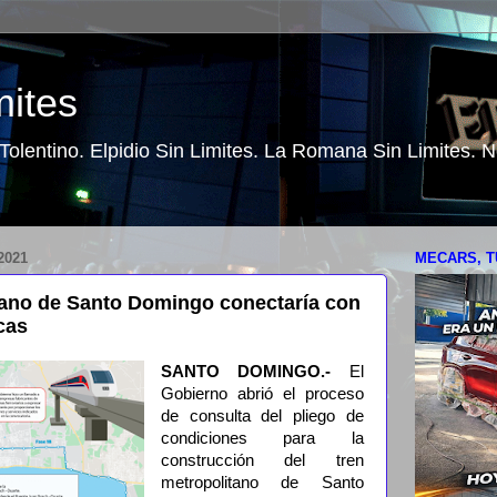
mites
o Tolentino. Elpidio Sin Limites. La Romana Sin Limites.
2021
MECARS, T
tano de Santo Domingo conectaría con
cas
SANTO DOMINGO.-
El
Gobierno abrió el proceso
de consulta del pliego de
condiciones para la
construcción del tren
metropolitano de Santo