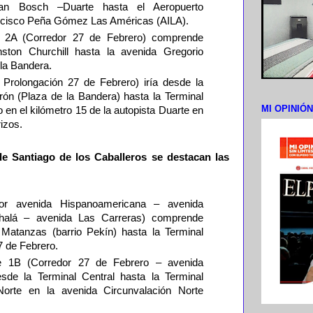
an Bosch –Duarte hasta el Aeropuerto
ancisco Peña Gómez Las Américas (AILA).
e 2A (Corredor 27 de Febrero) comprende
ston Churchill hasta la avenida Gregorio
 la Bandera.
Prolongación 27 de Febrero) iría desde la
ón (Plaza de la Bandera) hasta la Terminal
MI OPINIÓ
o en el kilómetro 15 de la autopista Duarte en
rizos.
de Santiago de los Caballeros se destacan las
or avenida Hispanoamericana – avenida
dhalá – avenida Las Carreras) comprende
 Matanzas (barrio Pekín) hasta la Terminal
7 de Febrero.
e 1B (Corredor 27 de Febrero – avenida
esde la Terminal Central hasta la Terminal
Norte en la avenida Circunvalación Norte