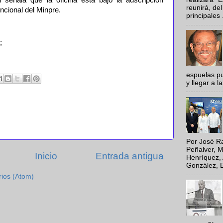
reunirá, del
uncional del Minpre.
principales .
;
espuelas pu
y llegar a la
Por José Ra
Peñalver, M
Inicio
Entrada antigua
Henríquez, 
González, E
rios (Atom)