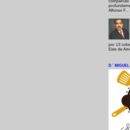
compañías 
profundamen
Alfonso F...
por 13 colo
Este de Amér
D ´ MIGUE