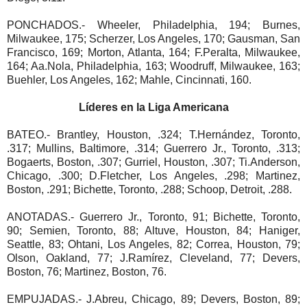
PONCHADOS.- Wheeler, Philadelphia, 194; Burnes,
Milwaukee, 175; Scherzer, Los Angeles, 170; Gausman, San
Francisco, 169; Morton, Atlanta, 164; F.Peralta, Milwaukee,
164; Aa.Nola, Philadelphia, 163; Woodruff, Milwaukee, 163;
Buehler, Los Angeles, 162; Mahle, Cincinnati, 160.
Líderes en la Liga Americana
BATEO.- Brantley, Houston, .324; T.Hernández, Toronto,
.317; Mullins, Baltimore, .314; Guerrero Jr., Toronto, .313;
Bogaerts, Boston, .307; Gurriel, Houston, .307; Ti.Anderson,
Chicago, .300; D.Fletcher, Los Angeles, .298; Martinez,
Boston, .291; Bichette, Toronto, .288; Schoop, Detroit, .288.
ANOTADAS.- Guerrero Jr., Toronto, 91; Bichette, Toronto,
90; Semien, Toronto, 88; Altuve, Houston, 84; Haniger,
Seattle, 83; Ohtani, Los Angeles, 82; Correa, Houston, 79;
Olson, Oakland, 77; J.Ramírez, Cleveland, 77; Devers,
Boston, 76; Martinez, Boston, 76.
EMPUJADAS.- J.Abreu, Chicago, 89; Devers, Boston, 89;