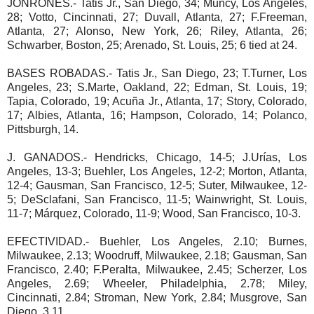
JONRONES.- Tatis Jr., San Diego, 34; Muncy, Los Angeles,
28; Votto, Cincinnati, 27; Duvall, Atlanta, 27; F.Freeman,
Atlanta, 27; Alonso, New York, 26; Riley, Atlanta, 26;
Schwarber, Boston, 25; Arenado, St. Louis, 25; 6 tied at 24.
BASES ROBADAS.- Tatis Jr., San Diego, 23; T.Turner, Los
Angeles, 23; S.Marte, Oakland, 22; Edman, St. Louis, 19;
Tapia, Colorado, 19; Acuña Jr., Atlanta, 17; Story, Colorado,
17; Albies, Atlanta, 16; Hampson, Colorado, 14; Polanco,
Pittsburgh, 14.
J. GANADOS.- Hendricks, Chicago, 14-5; J.Urías, Los
Angeles, 13-3; Buehler, Los Angeles, 12-2; Morton, Atlanta,
12-4; Gausman, San Francisco, 12-5; Suter, Milwaukee, 12-
5; DeSclafani, San Francisco, 11-5; Wainwright, St. Louis,
11-7; Márquez, Colorado, 11-9; Wood, San Francisco, 10-3.
EFECTIVIDAD.- Buehler, Los Angeles, 2.10; Burnes,
Milwaukee, 2.13; Woodruff, Milwaukee, 2.18; Gausman, San
Francisco, 2.40; F.Peralta, Milwaukee, 2.45; Scherzer, Los
Angeles, 2.69; Wheeler, Philadelphia, 2.78; Miley,
Cincinnati, 2.84; Stroman, New York, 2.84; Musgrove, San
Diego, 3.11.