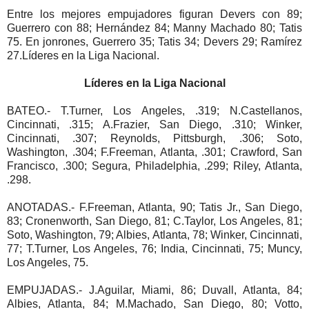
Entre los mejores empujadores figuran Devers con 89;
Guerrero con 88; Hernández 84; Manny Machado 80; Tatis
75. En jonrones, Guerrero 35; Tatis 34; Devers 29; Ramírez
27.Líderes en la Liga Nacional.
Líderes en la Liga Nacional
BATEO.- T.Turner, Los Angeles, .319; N.Castellanos,
Cincinnati, .315; A.Frazier, San Diego, .310; Winker,
Cincinnati, .307; Reynolds, Pittsburgh, .306; Soto,
Washington, .304; F.Freeman, Atlanta, .301; Crawford, San
Francisco, .300; Segura, Philadelphia, .299; Riley, Atlanta,
.298.
ANOTADAS.- F.Freeman, Atlanta, 90; Tatis Jr., San Diego,
83; Cronenworth, San Diego, 81; C.Taylor, Los Angeles, 81;
Soto, Washington, 79; Albies, Atlanta, 78; Winker, Cincinnati,
77; T.Turner, Los Angeles, 76; India, Cincinnati, 75; Muncy,
Los Angeles, 75.
EMPUJADAS.- J.Aguilar, Miami, 86; Duvall, Atlanta, 84;
Albies, Atlanta, 84; M.Machado, San Diego, 80; Votto,