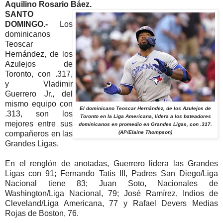
Aquilino Rosario Báez.
SANTO
DOMINGO.-
Los
dominicanos
Teoscar
Hernández, de los
Azulejos de
Toronto, con .317,
y Vladimir
Guerrero Jr., del
mismo equipo con
El dominicano Teoscar Hernández, de los Azulejos de
.313, son los
Toronto en la Liga Americana, lidera a los bateadores
mejores entre sus
dominicanos en promedio en Grandes Ligas, con .317.
compañeros en las
(AP/Elaine Thompson)
Grandes Ligas.
En el renglón de anotadas, Guerrero lidera las Grandes
Ligas con 91; Fernando Tatis III, Padres San Diego/Liga
Nacional tiene 83; Juan Soto, Nacionales de
Washington/Liga Nacional, 79; José Ramírez, Indios de
Cleveland/Liga Americana, 77 y Rafael Devers Medias
Rojas de Boston, 76.