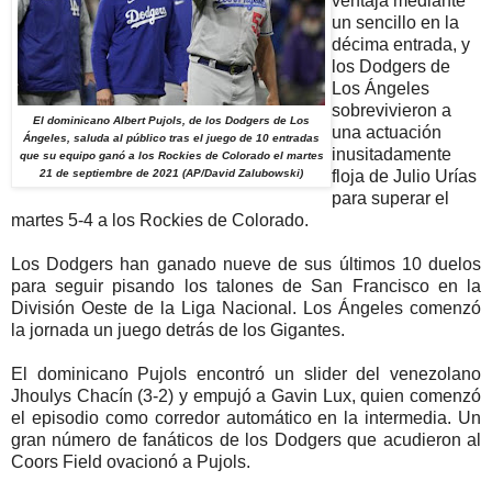
ventaja mediante
un sencillo en la
décima entrada, y
los Dodgers de
Los Ángeles
sobrevivieron a
El dominicano Albert Pujols, de los Dodgers de Los
una actuación
Ángeles, saluda al público tras el juego de 10 entradas
inusitadamente
que su equipo ganó a los Rockies de Colorado el martes
21 de septiembre de 2021 (AP/David Zalubowski)
floja de Julio Urías
para superar el
martes 5-4 a los Rockies de Colorado.
Los Dodgers han ganado nueve de sus últimos 10 duelos
para seguir pisando los talones de San Francisco en la
División Oeste de la Liga Nacional. Los Ángeles comenzó
la jornada un juego detrás de los Gigantes.
El dominicano Pujols encontró un slider del venezolano
Jhoulys Chacín (3-2) y empujó a Gavin Lux, quien comenzó
el episodio como corredor automático en la intermedia. Un
gran número de fanáticos de los Dodgers que acudieron al
Coors Field ovacionó a Pujols.