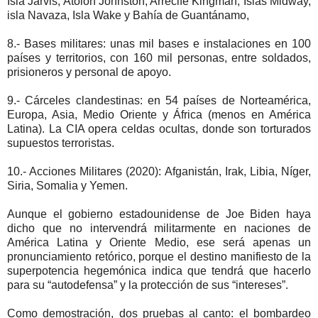
Isla Jarvis, Atolón Johnston, Arrecife Kingman, Islas Midway,
isla Navaza, Isla Wake y Bahía de Guantánamo,
8.- Bases militares: unas mil bases e instalaciones en 100
países y territorios, con 160 mil personas, entre soldados,
prisioneros y personal de apoyo.
9.- Cárceles clandestinas: en 54 países de Norteamérica,
Europa, Asia, Medio Oriente y África (menos en América
Latina). La CIA opera celdas ocultas, donde son torturados
supuestos terroristas.
10.- Acciones Militares (2020): Afganistán, Irak, Libia, Níger,
Siria, Somalia y Yemen.
Aunque el gobierno estadounidense de Joe Biden haya
dicho que no intervendrá militarmente en naciones de
América Latina y Oriente Medio, ese será apenas un
pronunciamiento retórico, porque el destino manifiesto de la
superpotencia hegemónica indica que tendrá que hacerlo
para su “autodefensa” y la protección de sus “intereses”.
Como demostración, dos pruebas al canto: el bombardeo