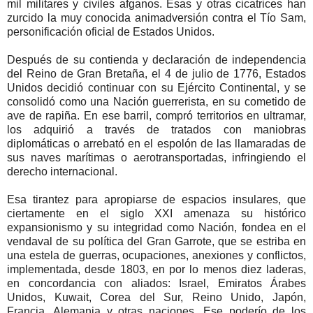
mil militares y civiles afganos. Esas y otras cicatrices han
zurcido la muy conocida animadversión contra el Tío Sam,
personificación oficial de Estados Unidos.
Después de su contienda y declaración de independencia
del Reino de Gran Bretaña, el 4 de julio de 1776, Estados
Unidos decidió continuar con su Ejército Continental, y se
consolidó como una Nación guerrerista, en su cometido de
ave de rapiña. En ese barril, compró territorios en ultramar,
los adquirió a través de tratados con maniobras
diplomáticas o arrebató en el espolón de las llamaradas de
sus naves marítimas o aerotransportadas, infringiendo el
derecho internacional.
Esa tirantez para apropiarse de espacios insulares, que
ciertamente en el siglo XXI amenaza su histórico
expansionismo y su integridad como Nación, fondea en el
vendaval de su política del Gran Garrote, que se estriba en
una estela de guerras, ocupaciones, anexiones y conflictos,
implementada, desde 1803, en por lo menos diez laderas,
en concordancia con aliados: Israel, Emiratos Árabes
Unidos, Kuwait, Corea del Sur, Reino Unido, Japón,
Francia, Alemania y otras naciones. Ese poderío de los