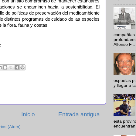
ujo, con un alto compromiso de mantener estándares
aciones se encaminen hacia la sostenibilidad. El
lo de políticas de preservación del medioambiente
de distintos programas de cuidado de las especies
la flora, fauna y costas.
compañías 
profundamen
Alfonso F...
;
espuelas pu
y llegar a la
Inicio
Entrada antigua
esta provi
encuentran 
rios (Atom)