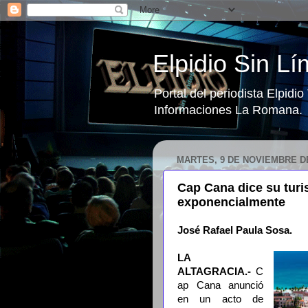
Elpidio Sin Lí
Portal del periodista Elpidi
Informaciones La Romana.
MARTES, 9 DE NOVIEMBRE DE
Cap Cana dice su turi
exponencialmente
José Rafael Paula Sosa.
LA
ALTAGRACIA.-
C
ap Cana anunció
en un acto de