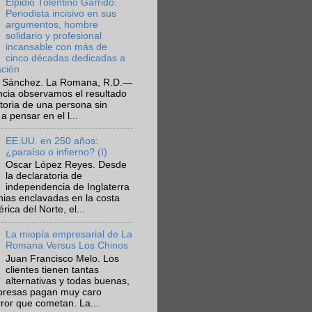
Elpidio Tolentino Garrido:
Periodista incisivo en sus
argumentos, hombre
solidario y profesional
incansable con más de
cinco décadas dedicadas a
ación
 Sánchez. La Romana, R.D.—
ncia observamos el resultado
ctoria de una persona sin
a pensar en el l...
EE.UU. en 250 años:
¿paraíso o infierno? (I)
Oscar López Reyes. Desde
la declaratoria de
independencia de Inglaterra
nias enclavadas en la costa
ica del Norte, el...
La miopía empresarial de La
Romana Versus Los Chinos
Juan Francisco Melo. Los
clientes tienen tantas
alternativas y todas buenas,
presas pagan muy caro
rror que cometan. La...