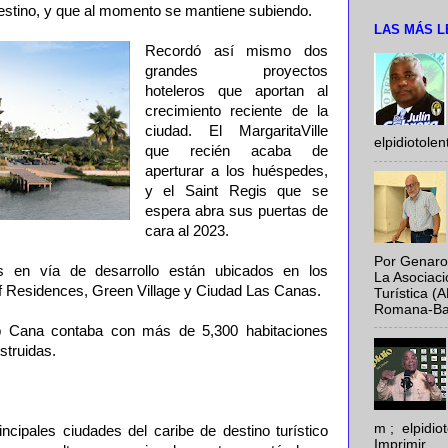
destino, y que al momento se mantiene subiendo.
LAS MÁS L
Recordó así mismo dos
grandes proyectos
hoteleros que aportan al
crecimiento reciente de la
ciudad. El MargaritaVille
elpidiotole
que recién acaba de
aperturar a los huéspedes,
y el Saint Regis que se
espera abra sus puertas de
cara al 2023.
Por Genaro
es en vía de desarrollo están ubicados en los
La Asociac
f Residences, Green Village y Ciudad Las Canas.
Turística (
Romana-Baya
p Cana contaba con más de 5,300 habitaciones
struidas.
m ; elpidi
cipales ciudades del caribe de destino turístico
Imprimir