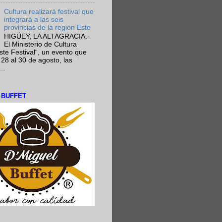
Cultura realizará festival que
integrará a las seis
provincias de la región Este
HIGÜEY, LA ALTAGRACIA.-
El Ministerio de Cultura
Este Festival“, un evento que
 28 al 30 de agosto, las
..
L BUFFET