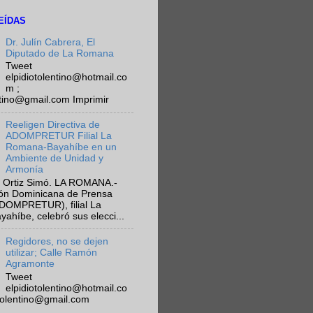
EÍDAS
Dr. Julín Cabrera, El
Diputado de La Romana
Tweet
elpidiotolentino@hotmail.co
m ;
ntino@gmail.com Imprimir
Reeligen Directiva de
ADOMPRETUR Filial La
Romana-Bayahíbe en un
Ambiente de Unidad y
Armonía
 Ortiz Simó. LA ROMANA.-
ión Dominicana de Prensa
ADOMPRETUR), filial La
híbe, celebró sus elecci...
Regidores, no se dejen
utilizar; Calle Ramón
Agramonte
Tweet
elpidiotolentino@hotmail.co
otolentino@gmail.com