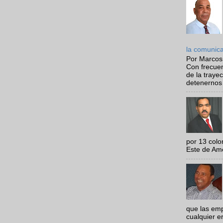
la comunic
Por Marcos
Con frecue
de la traye
detenernos 
por 13 colo
Este de Amér
que las em
cualquier e