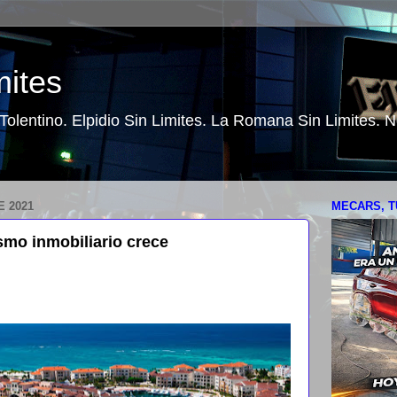
mites
o Tolentino. Elpidio Sin Limites. La Romana Sin Limites.
 2021
MECARS, T
smo inmobiliario crece