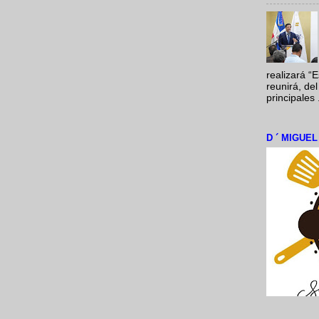
realizará “
reunirá, del
principales .
D ´ MIGUE