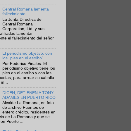
Central Romana lamenta
fallecimiento
La Junta Directiva de
Central Romana
Corporation, Ltd. y sus
afiliadas lamentan
te el fallecimiento del señor
El periodismo objetivo, con
los “pies en el estribo”
Por Federico Pinales. El
periodismo objetivo tiene los
pies en el estribo y con las
estas, para arrear su caballo
 m...
DICEN, DETIENEN A TONY
ADAMES EN PUERTO RICO
Alcalde La Romana, en foto
de archivo Fuentes de
entero crédito, residentes en
ncia de La Romana y que se
en Puerto ...