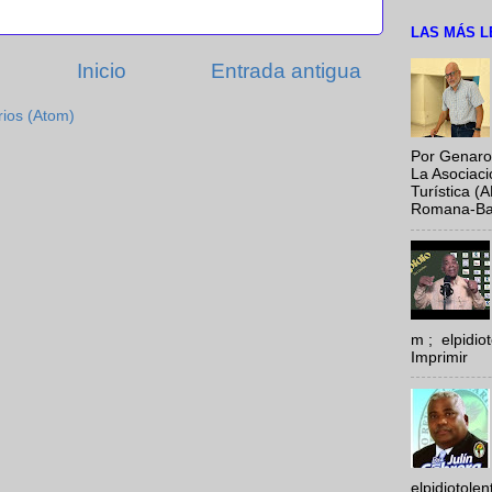
LAS MÁS L
Inicio
Entrada antigua
rios (Atom)
Por Genaro
La Asociac
Turística (
Romana-Baya
m ; elpidi
Imprimir
elpidiotole