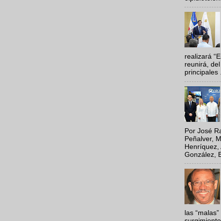
realizará “
reunirá, del
principales .
Por José Ra
Peñalver, M
Henríquez, 
González, E
las “malas”
surgimiento