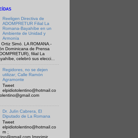
EÍDAS
Reeligen Directiva de
ADOMPRETUR Filial La
Romana-Bayahíbe en un
Ambiente de Unidad y
Armonía
 Ortiz Simó. LA ROMANA.-
ión Dominicana de Prensa
ADOMPRETUR), filial La
híbe, celebró sus elecci...
Regidores, no se dejen
utilizar; Calle Ramón
Agramonte
Tweet
elpidiotolentino@hotmail.co
otolentino@gmail.com
Dr. Julín Cabrera, El
Diputado de La Romana
Tweet
elpidiotolentino@hotmail.co
m ;
ntino@gmail.com Imprimir