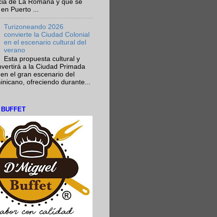
ncia de La Romana y que se
en Puerto ...
Turizoneando 2026
convierte la Ciudad Colonial
en el escenario cultural del
verano
Esta propuesta cultural y
onvertirá a la Ciudad Primada
en el gran escenario del
nicano, ofreciendo durante...
L BUFFET