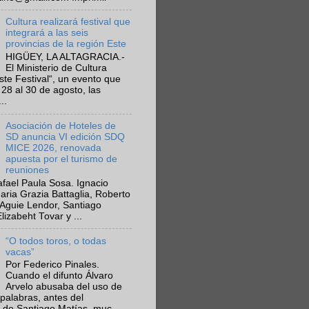
Cultura realizará festival que
integrará a las seis
provincias de la región Este
HIGÜEY, LA ALTAGRACIA.-
El Ministerio de Cultura
Este Festival“, un evento que
 28 al 30 de agosto, las
..
Asociación de Hoteles de
SD anuncia VI edición SDQ
MICE 2026, renovada
apuesta por el turismo de
reuniones
fael Paula Sosa. Ignacio
aria Grazia Battaglia, Roberto
Aguie Lendor, Santiago
lizabeht Tovar y ...
“O todos toros, o todas
vacas”
Por Federico Pinales.
Cuando el difunto Álvaro
Arvelo abusaba del uso de
 palabras, antes del
 de Santiago Matías, muc...