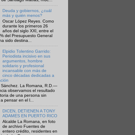
Deuda y gobiernos, ¿cuál
más y quién menos?
Oscar López Reyes. Como
durante los primeros 26
años del siglo XXI, entre el
6% del Presupuesto General
ha sido destina...
Elpidio Tolentino Garrido:
Periodista incisivo en sus
argumentos, hombre
solidario y profesional
incansable con más de
cinco décadas dedicadas a
ación
 Sánchez. La Romana, R.D.—
ncia observamos el resultado
ctoria de una persona sin
a pensar en el l...
DICEN, DETIENEN A TONY
ADAMES EN PUERTO RICO
Alcalde La Romana, en foto
de archivo Fuentes de
entero crédito, residentes en