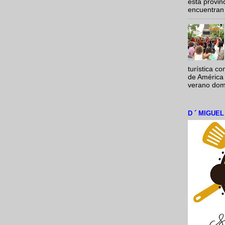
esta provi
encuentran 
turística c
de América 
verano domi
D ´ MIGUE