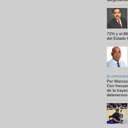
72% y el 8
del Estado 
la comunic
Por Marcos
Con frecue
de la traye
detenernos 