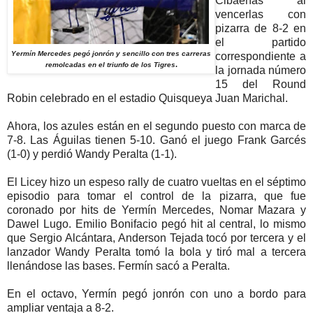
Cibaeñas al
vencerlas con
pizarra de 8-2 en
el partido
Yermín Mercedes pegó jonrón y sencillo con tres carreras
correspondiente a
.
remolcadas en el triunfo de los Tigres
la jornada número
15 del Round
Robin celebrado en el estadio Quisqueya Juan Marichal.
Ahora, los azules están en el segundo puesto con marca de
7-8. Las Águilas tienen 5-10. Ganó el juego Frank Garcés
(1-0) y perdió Wandy Peralta (1-1).
El Licey hizo un espeso rally de cuatro vueltas en el séptimo
episodio para tomar el control de la pizarra, que fue
coronado por hits de Yermín Mercedes, Nomar Mazara y
Dawel Lugo. Emilio Bonifacio pegó hit al central, lo mismo
que Sergio Alcántara, Anderson Tejada tocó por tercera y el
lanzador Wandy Peralta tomó la bola y tiró mal a tercera
llenándose las bases. Fermín sacó a Peralta.
En el octavo, Yermín pegó jonrón con uno a bordo para
ampliar ventaja a 8-2.