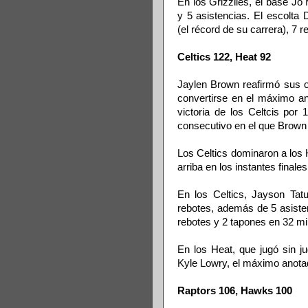
En los Grizzlies, el base Jo
y 5 asistencias. El escolt
(el récord de su carrera), 7 r
Celtics 122, Heat 92
Jaylen Brown reafirmó sus o
convertirse en el máximo ano
victoria de los Celtcis por
consecutivo en el que Brow
Los Celtics dominaron a los H
arriba en los instantes finales
En los Celtics, Jayson Tat
rebotes, además de 5 asisten
rebotes y 2 tapones en 32 mi
En los Heat, que jugó sin j
Kyle Lowry, el máximo anota
Raptors 106, Hawks 100