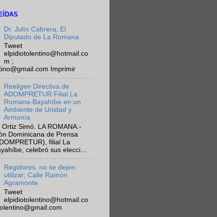
EÍDAS
Dr. Julín Cabrera, El
Diputado de La Romana
Tweet
elpidiotolentino@hotmail.co
m ;
ntino@gmail.com Imprimir
Reeligen Directiva de
ADOMPRETUR Filial La
Romana-Bayahíbe en un
Ambiente de Unidad y
Armonía
 Ortiz Simó. LA ROMANA.-
ión Dominicana de Prensa
ADOMPRETUR), filial La
híbe, celebró sus elecci...
Regidores, no se dejen
utilizar; Calle Ramón
Agramonte
Tweet
elpidiotolentino@hotmail.co
otolentino@gmail.com