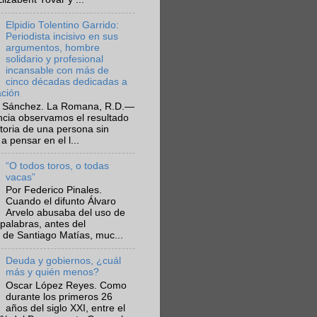
Elpidio Tolentino Garrido:
Periodista incisivo en sus
argumentos, hombre
solidario y profesional
incansable con más de
cinco décadas dedicadas a
ación
 Sánchez. La Romana, R.D.—
ncia observamos el resultado
ctoria de una persona sin
a pensar en el l...
“O todos toros, o todas
vacas”
Por Federico Pinales.
Cuando el difunto Álvaro
Arvelo abusaba del uso de
 palabras, antes del
 de Santiago Matías, muc...
Deuda y gobiernos, ¿cuál
más y quién menos?
Oscar López Reyes. Como
durante los primeros 26
años del siglo XXI, entre el