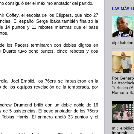
no consiguió ser el máximo anotador del partido.
LAS MÁS L
r Coffey, el escolta de los Clippers, que hizo 27
ncias. El español Serge Ibaka también finalizó la
e 14 puntos y 11 rebotes mientras que el base
tos.
elpidiotole
 de los Pacers terminaron con dobles dígitos en
s Duarte tuvo ocho puntos, cinco rebotes y dos
Por Genaro
rella, Joel Embiid, los 76ers se impusieron en la
La Asociac
no de los equipos revelación de la temporada, por
Turística (
Romana-Baya
ndrew Drumond brilló con un doble doble de 16
 de 5 asistencias. El peso anotador de los 76ers
obias Harris. El primero anotó 33 puntos y el
m ; elpidi
Imprimir