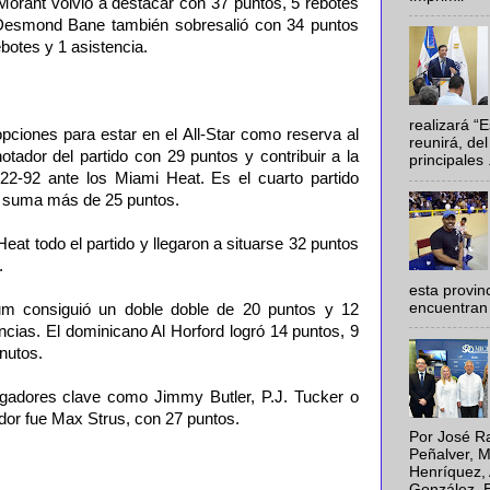
 Morant volvió a destacar con 37 puntos, 5 rebotes
a Desmond Bane también sobresalió con 34 puntos
ebotes y 1 asistencia.
realizará “
pciones para estar en el All-Star como reserva al
reunirá, del
tador del partido con 29 puntos y contribuir a la
principales .
 122-92 ante los Miami Heat. Es el cuarto partido
n suma más de 25 puntos.
eat todo el partido y llegaron a situarse 32 puntos
.
esta provi
encuentran 
um consiguió un doble doble de 20 puntos y 12
cias. El dominicano Al Horford logró 14 puntos, 9
nutos.
ugadores clave como Jimmy Butler, P.J. Tucker o
dor fue Max Strus, con 27 puntos.
Por José Ra
Peñalver, M
Henríquez, 
González, E