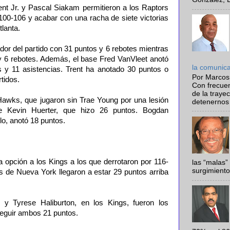
nt Jr. y Pascal Siakam permitieron a los Raptors
00-106 y acabar con una racha de siete victorias
lanta.
ador del partido con 31 puntos y 6 rebotes mientras
 6 rebotes. Además, el base Fred VanVleet anotó
la comunic
 y 11 asistencias. Trent ha anotado 30 puntos o
Por Marcos
tidos.
Con frecue
de la traye
awks, que jugaron sin Trae Young por una lesión
detenernos 
e Kevin Huerter, que hizo 26 puntos. Bogdan
lo, anotó 18 puntos.
 opción a los Kings a los que derrotaron por 116-
las “malas”
surgimiento
os de Nueva York llegaron a estar 29 puntos arriba
 y Tyrese Haliburton, en los Kings, fueron los
eguir ambos 21 puntos.