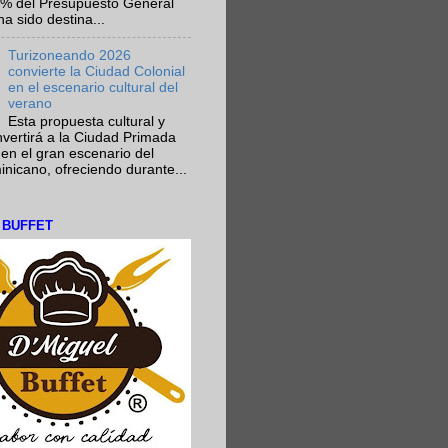
6% del Presupuesto General
ha sido destina...
Turizoneando 2026
convierte la Ciudad Colonial
en el escenario cultural del
verano
Esta propuesta cultural y
onvertirá a la Ciudad Primada
en el gran escenario del
nicano, ofreciendo durante...
L BUFFET