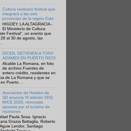
Cultura realizará festival que
integrará a las seis
provincias de la región Este
HIGÜEY, LA ALTAGRACIA.-
El Ministerio de Cultura
Este Festival“, un evento que
 28 al 30 de agosto, las
..
DICEN, DETIENEN A TONY
ADAMES EN PUERTO RICO
Alcalde La Romana, en foto
de archivo Fuentes de
entero crédito, residentes en
ncia de La Romana y que se
en Puerto ...
Asociación de Hoteles de
SD anuncia VI edición SDQ
MICE 2026, renovada
apuesta por el turismo de
reuniones
fael Paula Sosa. Ignacio
aria Grazia Battaglia, Roberto
Aguie Lendor, Santiago
lizabeht Tovar y ...