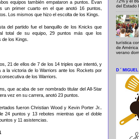
72% y el 8
ambos equipos también empataron a puntos. Evan
del Estado 
ras un primer cuarto en el que anotó 16 puntos,
tos. Los mismos que hizo el escolta de los Kings.
ta del partido fue el banquillo de los Knicks que
al total de su equipo, 29 puntos más que los
 de los Kings.
turística c
de América 
verano domi
, 21 de ellos de 7 de los 14 triples que intentó, y
D ´ MIGUE
 a la victoria de lo Warriors ante los Rockets por
 consecutiva de los Warriors.
s, que acaba de ser nombrado titular del All-Star
mera vez en su carrera, anotó 23 puntos.
rtados fueron Christian Wood y Kevin Porter Jr..
e 24 puntos y 13 rebotes mientras que el doble
 puntos y 11 asistencias.
1