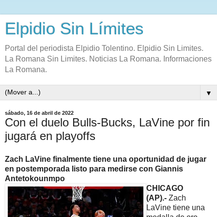
Elpidio Sin Límites
Portal del periodista Elpidio Tolentino. Elpidio Sin Limites.
La Romana Sin Limites. Noticias La Romana. Informaciones
La Romana.
▼
sábado, 16 de abril de 2022
Con el duelo Bulls-Bucks, LaVine por fin
jugará en playoffs
Zach LaVine finalmente tiene una oportunidad de jugar
en postemporada listo para medirse con Giannis
Antetokounmpo
CHICAGO
(AP).-
Zach
LaVine tiene una