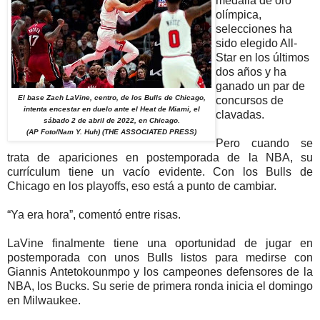
medalla de oro
olímpica,
selecciones ha
sido elegido All-
Star en los últimos
dos años y ha
ganado un par de
El base Zach LaVine, centro, de los Bulls de Chicago,
concursos de
intenta encestar en duelo ante el Heat de Miami, el
clavadas.
sábado 2 de abril de 2022, en Chicago.
(AP Foto/Nam Y. Huh) (THE ASSOCIATED PRESS)
Pero cuando se
trata de apariciones en postemporada de la NBA, su
currículum tiene un vacío evidente. Con los Bulls de
Chicago en los playoffs, eso está a punto de cambiar.
“Ya era hora”, comentó entre risas.
LaVine finalmente tiene una oportunidad de jugar en
postemporada con unos Bulls listos para medirse con
Giannis Antetokounmpo y los campeones defensores de la
NBA, los Bucks. Su serie de primera ronda inicia el domingo
en Milwaukee.