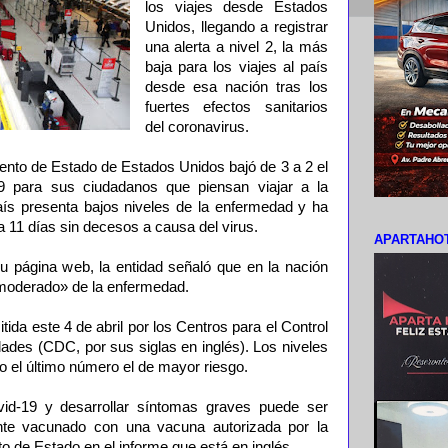
los viajes desde Estados
Unidos, llegando a registrar
una alerta a nivel 2, la más
baja para los viajes al país
desde esa nación tras los
fuertes efectos sanitarios
del coronavirus.
ento de Estado de Estados Unidos bajó de 3 a 2 el
19 para sus ciudadanos que piensan viajar a la
ís presenta bajos niveles de la enfermedad y ha
 11 días sin decesos a causa del virus.
APARTAHOT
u página web, la entidad señaló que en la nación
«moderado» de la enfermedad.
tida este 4 de abril por los Centros para el Control
ades (CDC, por sus siglas en inglés). Los niveles
o el último número el de mayor riesgo.
id-19 y desarrollar síntomas graves puede ser
te vacunado con una vacuna autorizada por la
o de Estado en el informe que está en inglés.