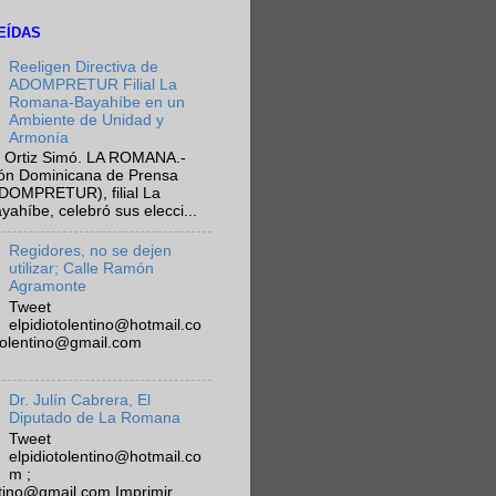
EÍDAS
Reeligen Directiva de
ADOMPRETUR Filial La
Romana-Bayahíbe en un
Ambiente de Unidad y
Armonía
 Ortiz Simó. LA ROMANA.-
ión Dominicana de Prensa
ADOMPRETUR), filial La
híbe, celebró sus elecci...
Regidores, no se dejen
utilizar; Calle Ramón
Agramonte
Tweet
elpidiotolentino@hotmail.co
otolentino@gmail.com
Dr. Julín Cabrera, El
Diputado de La Romana
Tweet
elpidiotolentino@hotmail.co
m ;
ntino@gmail.com Imprimir