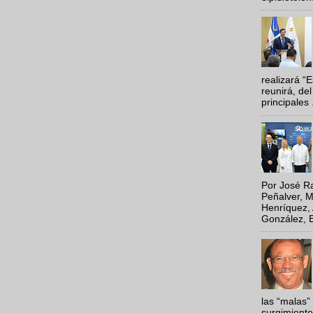
realizará “
reunirá, del
principales .
Por José Ra
Peñalver, M
Henríquez, 
González, E
las “malas”
surgimiento