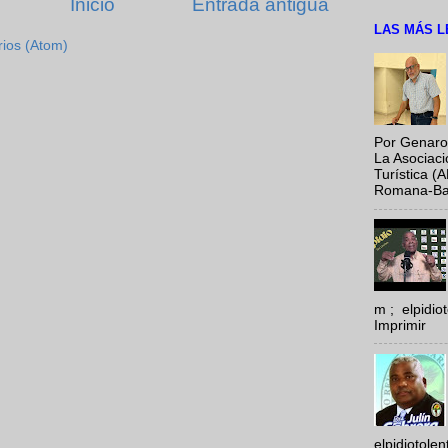
Inicio
Entrada antigua
LAS MÁS L
rios (Atom)
Por Genaro
La Asociac
Turística (
Romana-Baya
m ; elpidi
Imprimir
elpidiotole