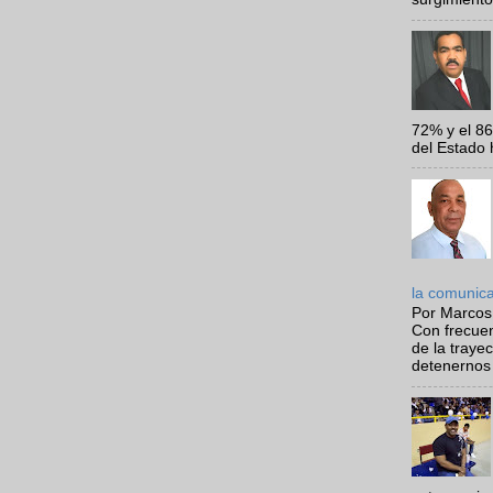
72% y el 8
del Estado 
la comunic
Por Marcos
Con frecue
de la traye
detenernos 