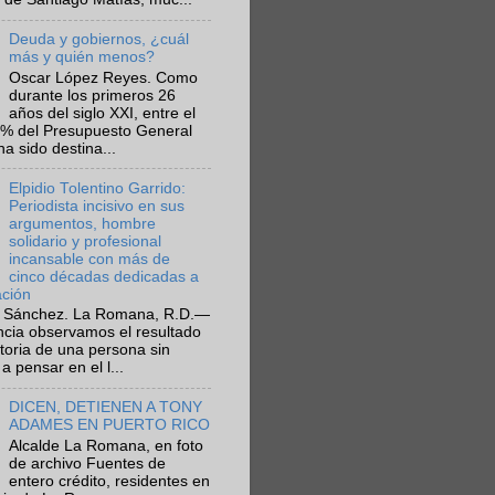
Deuda y gobiernos, ¿cuál
más y quién menos?
Oscar López Reyes. Como
durante los primeros 26
años del siglo XXI, entre el
6% del Presupuesto General
ha sido destina...
Elpidio Tolentino Garrido:
Periodista incisivo en sus
argumentos, hombre
solidario y profesional
incansable con más de
cinco décadas dedicadas a
ación
 Sánchez. La Romana, R.D.—
ncia observamos el resultado
ctoria de una persona sin
a pensar en el l...
DICEN, DETIENEN A TONY
ADAMES EN PUERTO RICO
Alcalde La Romana, en foto
de archivo Fuentes de
entero crédito, residentes en