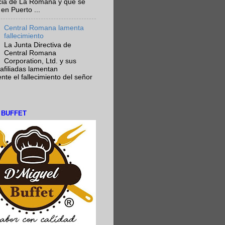
ncia de La Romana y que se
en Puerto ...
Central Romana lamenta
fallecimiento
La Junta Directiva de
Central Romana
Corporation, Ltd. y sus
afiliadas lamentan
te el fallecimiento del señor
L BUFFET