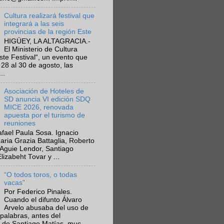
Cultura realizará festival que
integrará a las seis
provincias de la región Este
HIGÜEY, LA ALTAGRACIA.-
El Ministerio de Cultura
Este Festival“, un evento que
 28 al 30 de agosto, las
..
Asociación de Hoteles de
SD anuncia VI edición SDQ
MICE 2026, renovada
apuesta por el turismo de
reuniones
fael Paula Sosa. Ignacio
aria Grazia Battaglia, Roberto
Aguie Lendor, Santiago
lizabeht Tovar y ...
“O todos toros, o todas
vacas”
Por Federico Pinales.
Cuando el difunto Álvaro
Arvelo abusaba del uso de
 palabras, antes del
 de Santiago Matías, muc...