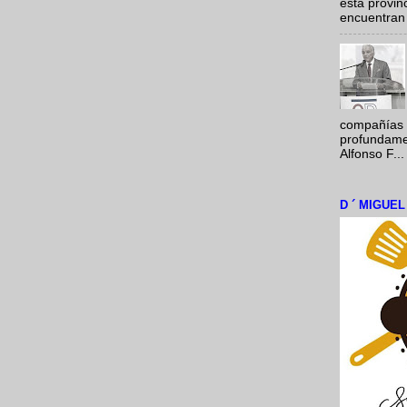
esta provi
encuentran 
compañías 
profundamen
Alfonso F...
D ´ MIGUE