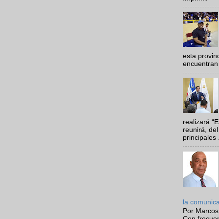
esta provi
encuentran 
realizará “
reunirá, del
principales .
la comunic
Por Marcos
Con frecue