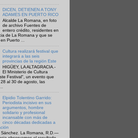
DICEN, DETIENEN A TONY
ADAMES EN PUERTO RICO
Alcalde La Romana, en foto
de archivo Fuentes de
entero crédito, residentes en
ncia de La Romana y que se
en Puerto ...
Cultura realizará festival que
integrará a las seis
provincias de la región Este
HIGÜEY, LA ALTAGRACIA.-
El Ministerio de Cultura
Este Festival“, un evento que
 28 al 30 de agosto, las
..
Elpidio Tolentino Garrido:
Periodista incisivo en sus
argumentos, hombre
solidario y profesional
incansable con más de
cinco décadas dedicadas a
ación
 Sánchez. La Romana, R.D.—
ncia observamos el resultado