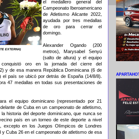
el medallero general del
Campeonato Iberoamericano
de Atletismo Alicante 2022,
ayudada por tres medallas
de oro para cerrar el
domingo.
Alexander Ogando (200
ENTE EXTERNA)
metros), Marysabel Senyú
(salto de altura) y el equipo
 conquistó oro en la jornada del cierre del
2) y de esa manera República Dominicana (6 de
APARTAHOT
) el país se ubicó por detrás de España (14/8/8).
ra 47 medallas en todas sus presentaciones de
para el equipo dominicano (representado por 21
r delante de Cuba en un campeonato de atletismo,
 la historia del deporte dominicano, que nunca se
ecino país en un torneo de este deporte a nivel
al, excepto en los Juegos Olímpicos de Londres
3 y Cuba 26 en el campeonato de atletismo de esa