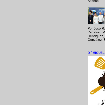
Alfonso F...
Por José Ra
Peñalver, M
Henríquez, 
González, E
D ´ MIGUE