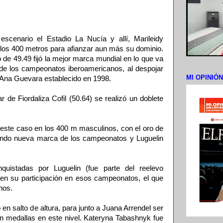
cenario el Estadio La Nucía y allí, Marileidy
 los 400 metros para afianzar aun más su dominio.
o de 49.49 fijó la mejor marca mundial en lo que va
 de los campeonatos iberoamericanos, al despojar
MI OPINIÓ
 Ana Guevara establecido en 1998.
de Fiordaliza Cofil (50.64) se realizó un doblete
en este caso en los 400 m masculinos, con el oro de
ciendo nueva marca de los campeonatos y Luguelin
uistadas por Luguelin (fue parte del reelevo
en su participación en esos campeonatos, el que
nos.
en salto de altura, para junto a Juana Arrendel ser
on medallas en este nivel. Kateryna Tabashnyk fue