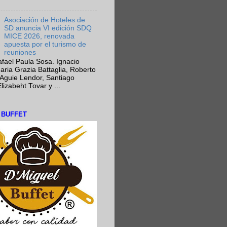
Asociación de Hoteles de
SD anuncia VI edición SDQ
MICE 2026, renovada
apuesta por el turismo de
reuniones
fael Paula Sosa. Ignacio
aria Grazia Battaglia, Roberto
Aguie Lendor, Santiago
lizabeht Tovar y ...
L BUFFET