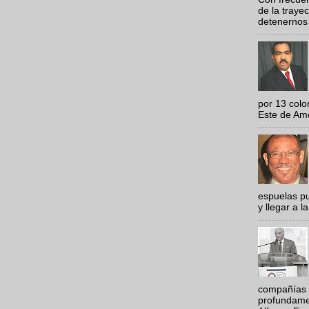
de la traye
detenernos 
por 13 colo
Este de Amér
espuelas pu
y llegar a la
compañías 
profundamen