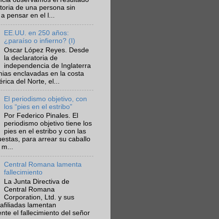
ctoria de una persona sin
a pensar en el l...
EE.UU. en 250 años:
¿paraíso o infierno? (I)
Oscar López Reyes. Desde
la declaratoria de
independencia de Inglaterra
nias enclavadas en la costa
ica del Norte, el...
El periodismo objetivo, con
los “pies en el estribo”
Por Federico Pinales. El
periodismo objetivo tiene los
pies en el estribo y con las
estas, para arrear su caballo
 m...
Central Romana lamenta
fallecimiento
La Junta Directiva de
Central Romana
Corporation, Ltd. y sus
afiliadas lamentan
te el fallecimiento del señor