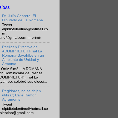
EÍDAS
Dr. Julín Cabrera, El
Diputado de La Romana
Tweet
elpidiotolentino@hotmail.co
m ;
ntino@gmail.com Imprimir
Reeligen Directiva de
ADOMPRETUR Filial La
Romana-Bayahíbe en un
Ambiente de Unidad y
Armonía
 Ortiz Simó. LA ROMANA.-
ión Dominicana de Prensa
ADOMPRETUR), filial La
híbe, celebró sus elecci...
Regidores, no se dejen
utilizar; Calle Ramón
Agramonte
Tweet
elpidiotolentino@hotmail.co
otolentino@gmail.com