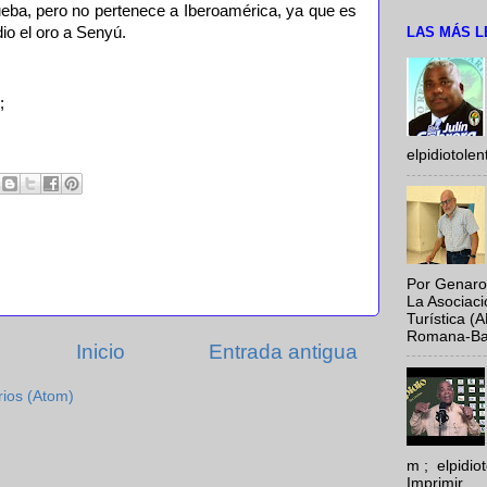
ueba, pero no pertenece a Iberoamérica, ya que es
LAS MÁS L
dio el oro a Senyú.
;
elpidiotole
Por Genaro
La Asociac
Turística (
Romana-Baya
Inicio
Entrada antigua
rios (Atom)
m ; elpidi
Imprimir