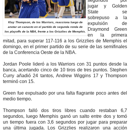
segundos por
jugar y Golden
State se
sobrepuso a la
Klay Thompson, de los Warriors, reacciona luego de
expulsión de
anotar un canasto en el partido de segunda ronda de
Draymond Green
los playoffs de la NBA, frente a los Grizzlies de Memphis.
en la primera
mitad, para superar 117-116 a los Grizzlies de Memphis el
domingo, en el primer partido de su serie de las semifinales
de la Conferencia Oeste de la NBA.
Jordan Poole lideró a los Warriors con 31 puntos desde la
banca, acertando cinco de 10 tiros de tres puntos. Stephen
Curry añadió 24 tantos, Andrew Wiggins 17 y Thompson
terminó con 15.
Green fue expulsado por una falta flagrante poco antes del
medio tiempo.
Thompson falló dos tiros libres cuando restaban 6,7
segundos, luego Memphis ganó un salto entre dos y tomó
un tiempo fuera con 3,6 segundos por jugar para preparar
una última jugada. Los Grizzlies realizaron una acción